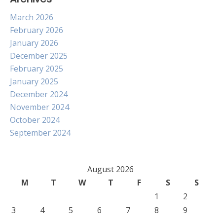
March 2026
February 2026
January 2026
December 2025
February 2025
January 2025
December 2024
November 2024
October 2024
September 2024
August 2026
M
T
W
T
F
S
S
1
2
3
4
5
6
7
8
9