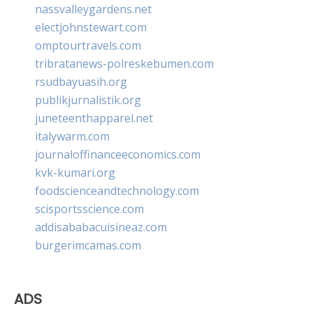
nassvalleygardens.net
electjohnstewart.com
omptourtravels.com
tribratanews-polreskebumen.com
rsudbayuasih.org
publikjurnalistik.org
juneteenthapparel.net
italywarm.com
journaloffinanceeconomics.com
kvk-kumari.org
foodscienceandtechnology.com
scisportsscience.com
addisababacuisineaz.com
burgerimcamas.com
ADS