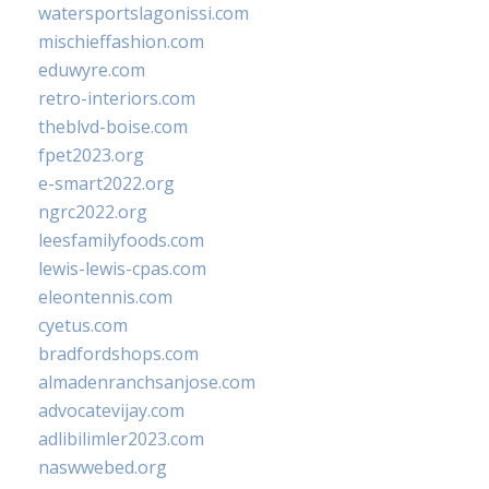
watersportslagonissi.com
mischieffashion.com
eduwyre.com
retro-interiors.com
theblvd-boise.com
fpet2023.org
e-smart2022.org
ngrc2022.org
leesfamilyfoods.com
lewis-lewis-cpas.com
eleontennis.com
cyetus.com
bradfordshops.com
almadenranchsanjose.com
advocatevijay.com
adlibilimler2023.com
naswwebed.org