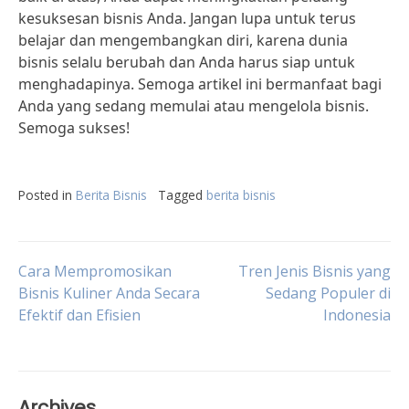
kesuksesan bisnis Anda. Jangan lupa untuk terus
belajar dan mengembangkan diri, karena dunia
bisnis selalu berubah dan Anda harus siap untuk
menghadapinya. Semoga artikel ini bermanfaat bagi
Anda yang sedang memulai atau mengelola bisnis.
Semoga sukses!
Posted in
Berita Bisnis
Tagged
berita bisnis
Post
Cara Mempromosikan
Tren Jenis Bisnis yang
Bisnis Kuliner Anda Secara
Sedang Populer di
Efektif dan Efisien
Indonesia
navigation
Archives