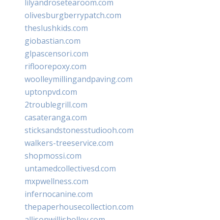
lilyandrosetearoom.com
olivesburgberrypatch.com
theslushkids.com
giobastian.com
glpascensori.com
rifloorepoxy.com
woolleymillingandpaving.com
uptonpvd.com
2troublegrill.com
casateranga.com
sticksandstonesstudiooh.com
walkers-treeservice.com
shopmossi.com
untamedcollectivesd.com
mxpwellness.com
infernocanine.com
thepaperhousecollection.com
allisonwillisholley.com