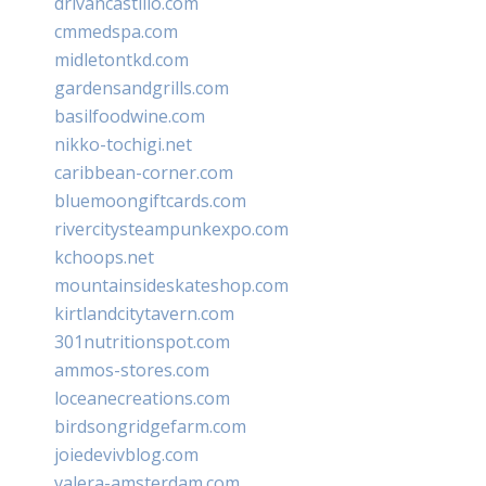
drivancastillo.com
cmmedspa.com
midletontkd.com
gardensandgrills.com
basilfoodwine.com
nikko-tochigi.net
caribbean-corner.com
bluemoongiftcards.com
rivercitysteampunkexpo.com
kchoops.net
mountainsideskateshop.com
kirtlandcitytavern.com
301nutritionspot.com
ammos-stores.com
loceanecreations.com
birdsongridgefarm.com
joiedevivblog.com
valera-amsterdam.com