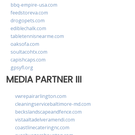
bbq-empire-usa.com
feedstoreva.com
drogopets.com
ediblechalk.com
tabletennisnearme.com
oaksofa.com
soultacohtx.com
capishcaps.com
gpsyfl.org
MEDIA PARTNER III
vwrepairarlington.com
cleaningservicebaltimore-md.com
beckslandscapeandfence.com
vistaaltadelveramendi.com
coastlinecateringnc.com