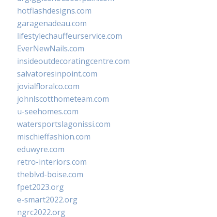
hotflashdesigns.com
garagenadeau.com
lifestylechauffeurservice.com
EverNewNails.com
insideoutdecoratingcentre.com
salvatoresinpoint.com
jovialfloralco.com
johnlscotthometeam.com
u-seehomes.com
watersportslagonissi.com
mischieffashion.com
eduwyre.com
retro-interiors.com
theblvd-boise.com
fpet2023.org
e-smart2022.org
ngrc2022.org