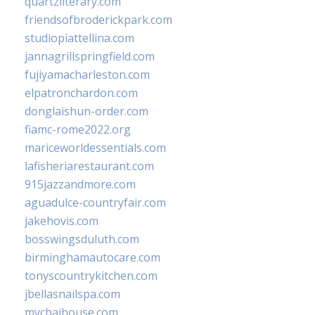
quartzliterary.com
friendsofbroderickpark.com
studiopiattellina.com
jannagrillspringfield.com
fujiyamacharleston.com
elpatronchardon.com
donglaishun-order.com
fiamc-rome2022.org
mariceworldessentials.com
lafisheriarestaurant.com
915jazzandmore.com
aguadulce-countryfair.com
jakehovis.com
bosswingsduluth.com
birminghamautocare.com
tonyscountrykitchen.com
jbellasnailspa.com
mychaihouse.com