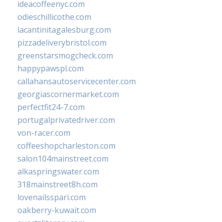
ideacoffeenyc.com
odieschillicothe.com
lacantinitagalesburg.com
pizzadeliverybristol.com
greenstarsmogcheck.com
happypawspl.com
callahansautoservicecenter.com
georgiascornermarket.com
perfectfit24-7.com
portugalprivatedriver.com
von-racer.com
coffeeshopcharleston.com
salon104mainstreet.com
alkaspringswater.com
318mainstreet8h.com
lovenailsspari.com
oakberry-kuwait.com