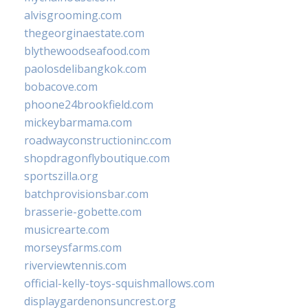
alvisgrooming.com
thegeorginaestate.com
blythewoodseafood.com
paolosdelibangkok.com
bobacove.com
phoone24brookfield.com
mickeybarmama.com
roadwayconstructioninc.com
shopdragonflyboutique.com
sportszilla.org
batchprovisionsbar.com
brasserie-gobette.com
musicrearte.com
morseysfarms.com
riverviewtennis.com
official-kelly-toys-squishmallows.com
displaygardenonsuncrest.org