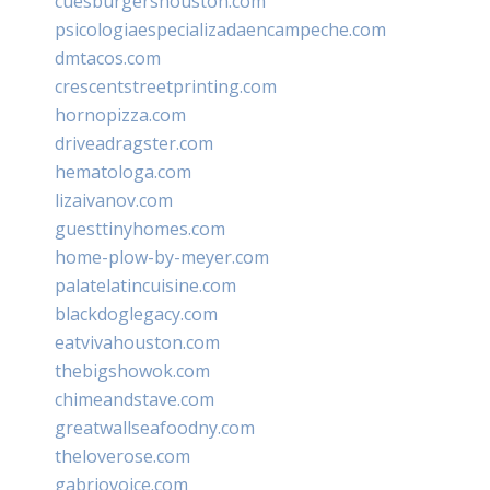
cuesburgershouston.com
psicologiaespecializadaencampeche.com
dmtacos.com
crescentstreetprinting.com
hornopizza.com
driveadragster.com
hematologa.com
lizaivanov.com
guesttinyhomes.com
home-plow-by-meyer.com
palatelatincuisine.com
blackdoglegacy.com
eatvivahouston.com
thebigshowok.com
chimeandstave.com
greatwallseafoodny.com
theloverose.com
gabriovoice.com