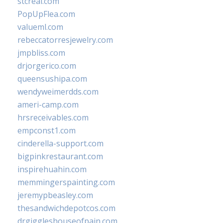
stcreal.com
PopUpFlea.com
valueml.com
rebeccatorresjewelry.com
jmpbliss.com
drjorgerico.com
queensushipa.com
wendyweimerdds.com
ameri-camp.com
hrsreceivables.com
empconst1.com
cinderella-support.com
bigpinkrestaurant.com
inspirehuahin.com
memmingerspainting.com
jeremypbeasley.com
thesandwichdepotcos.com
drgiggleshouseofpain.com