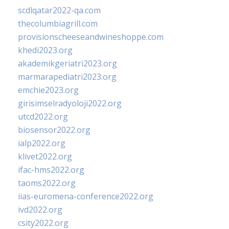
scdlqatar2022-qa.com
thecolumbiagrill.com
provisionscheeseandwineshoppe.com
khedi2023.org
akademikgeriatri2023.org
marmarapediatri2023.org
emchie2023.org
girisimselradyoloji2022.org
utcd2022.org
biosensor2022.org
ialp2022.org
klivet2022.org
ifac-hms2022.org
taoms2022.org
iias-euromena-conference2022.org
ivd2022.org
csity2022.org