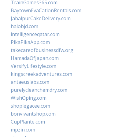
TrainGames365.com
BaytownEvaCationRentals.com
JabalpurCakeDelivery.com
halobjd.com
intelligenceqatar.com
PikaPikaApp.com
takecareofbusinessdfw.org
HamadaOfJapan.com
VersifyLifestyle.com
kingscreekadventures.com
antaeuslabs.com
purelycleanchemdry.com
WishOping.com
shoplegacee.com
bonvivantshop.com
CupPlante.com
mpzin.com