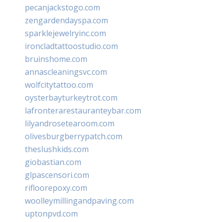
pecanjackstogo.com
zengardendayspa.com
sparklejewelryinc.com
ironcladtattoostudio.com
bruinshome.com
annascleaningsvc.com
wolfcitytattoo.com
oysterbayturkeytrot.com
lafronterarestauranteybar.com
lilyandrosetearoom.com
olivesburgberrypatch.com
theslushkids.com
giobastian.com
glpascensori.com
rifloorepoxy.com
woolleymillingandpaving.com
uptonpvd.com