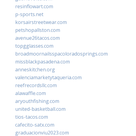
resinflowart.com
p-sports.net
korsairstreetwear.com
petshopallston.com
avenue26tacos.com
topgglasses.com
broadmoornailsspacoloradosprings.com
missblackpasadena.com
anneskitchen.org
valenciamarketytaqueria.com
reefrecordsllc.com
alawaffle.com
aryouthfishing.com
united-basketball.com
tios-tacos.com
cafecito-satx.com
graduacionviu2023.com