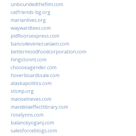
unboundedthefilm.com
catfriends-bg.org
marianlives.org
waywardtees.com
pidfloorsexpress.com
bancodevenezuelaen.com
bettermoodfoodcorporation.com
hingstonnt.com
chooseagender.com
hoverboardssale.com
alaskapolitics.com
stsmp.org
manoelneves.com
mandelaeffectlibrary.com
roselynns.com
balanceyoganj.com
salesforceblogs.com