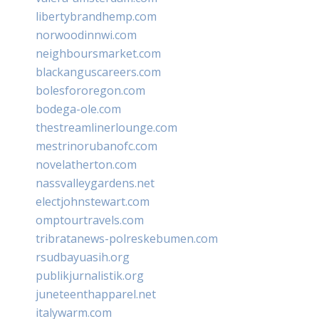
libertybrandhemp.com
norwoodinnwi.com
neighboursmarket.com
blackanguscareers.com
bolesfororegon.com
bodega-ole.com
thestreamlinerlounge.com
mestrinorubanofc.com
novelatherton.com
nassvalleygardens.net
electjohnstewart.com
omptourtravels.com
tribratanews-polreskebumen.com
rsudbayuasih.org
publikjurnalistik.org
juneteenthapparel.net
italywarm.com