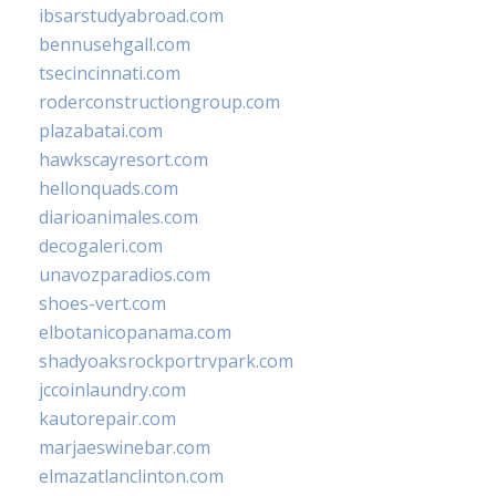
ibsarstudyabroad.com
bennusehgall.com
tsecincinnati.com
roderconstructiongroup.com
plazabatai.com
hawkscayresort.com
hellonquads.com
diarioanimales.com
decogaleri.com
unavozparadios.com
shoes-vert.com
elbotanicopanama.com
shadyoaksrockportrvpark.com
jccoinlaundry.com
kautorepair.com
marjaeswinebar.com
elmazatlanclinton.com