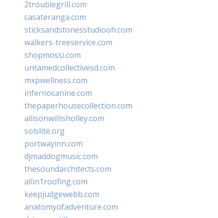
2troublegrill.com
casateranga.com
sticksandstonesstudiooh.com
walkers-treeservice.com
shopmossi.com
untamedcollectivesd.com
mxpwellness.com
infernocanine.com
thepaperhousecollection.com
allisonwillisholley.com
solslite.org
portwayinn.com
djmaddogmusic.com
thesoundarchitects.com
allin1roofing.com
keepjudgewebb.com
anatomyofadventure.com