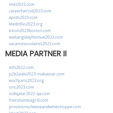
imkl2023.com
careerfaircsd2023.com
apsth2023.com
MedItRio2023.org
lcicon2023boston.com
waitangidayfestival2022.com
vacancesscolaires2022.com
MEDIA PARTNER II
isth2022.com
p2b2pabi2023-makassar.com
wocfparis2023.org
sinc2023.com
scdlqatar2022-qa.com
thecolumbiagrill.com
provisionscheeseandwineshoppe.com