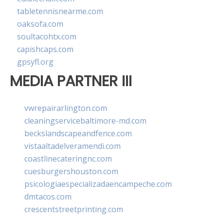
tabletennisnearme.com
oaksofa.com
soultacohtx.com
capishcaps.com
gpsyfl.org
MEDIA PARTNER III
vwrepairarlington.com
cleaningservicebaltimore-md.com
beckslandscapeandfence.com
vistaaltadelveramendi.com
coastlinecateringnc.com
cuesburgershouston.com
psicologiaespecializadaencampeche.com
dmtacos.com
crescentstreetprinting.com