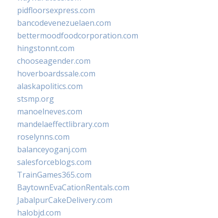
pidfloorsexpress.com
bancodevenezuelaen.com
bettermoodfoodcorporation.com
hingstonnt.com
chooseagender.com
hoverboardssale.com
alaskapolitics.com
stsmp.org
manoelneves.com
mandelaeffectlibrary.com
roselynns.com
balanceyoganj.com
salesforceblogs.com
TrainGames365.com
BaytownEvaCationRentals.com
JabalpurCakeDelivery.com
halobjd.com