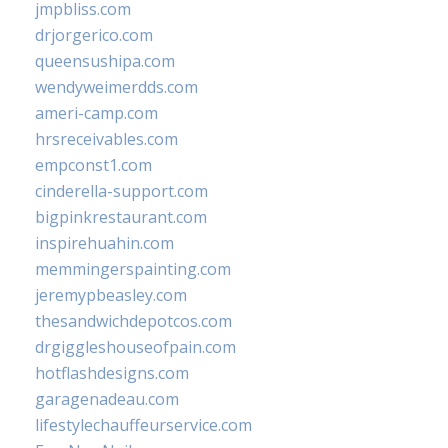
jmpbliss.com
drjorgerico.com
queensushipa.com
wendyweimerdds.com
ameri-camp.com
hrsreceivables.com
empconst1.com
cinderella-support.com
bigpinkrestaurant.com
inspirehuahin.com
memmingerspainting.com
jeremypbeasley.com
thesandwichdepotcos.com
drgiggleshouseofpain.com
hotflashdesigns.com
garagenadeau.com
lifestylechauffeurservice.com