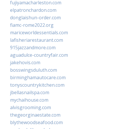
fujiyamacharleston.com
elpatronchardon.com
donglaishun-order.com
fiamc-rome2022.org
mariceworldessentials.com
lafisheriarestaurant.com
915jazzandmore.com
aguadulce-countryfair.com
jakehovis.com
bosswingsduluth.com
birminghamautocare.com
tonyscountrykitchen.com
jbellasnailspa.com
mychaihouse.com
alvisgrooming.com
thegeorginaestate.com
blythewoodseafood.com