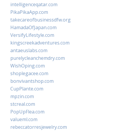
intelligenceqatar.com
PikaPikaApp.com
takecareofbusinessdfw.org
HamadaOfJapan.com
VersifyLifestyle.com
kingscreekadventures.com
antaeuslabs.com
purelycleanchemdry.com
WishOping.com
shoplegacee.com
bonvivantshop.com
CupPlante.com
mpzin.com
stcreal.com
PopUpFlea.com
valueml.com
rebeccatorresjewelry.com