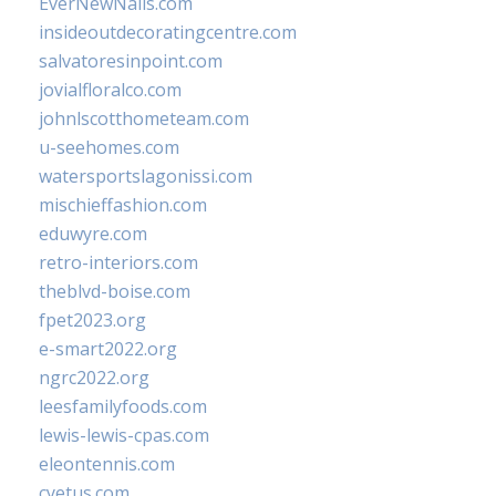
EverNewNails.com
insideoutdecoratingcentre.com
salvatoresinpoint.com
jovialfloralco.com
johnlscotthometeam.com
u-seehomes.com
watersportslagonissi.com
mischieffashion.com
eduwyre.com
retro-interiors.com
theblvd-boise.com
fpet2023.org
e-smart2022.org
ngrc2022.org
leesfamilyfoods.com
lewis-lewis-cpas.com
eleontennis.com
cyetus.com