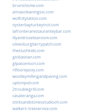
bruinshome.com
annascleaningsvc.com
wolfcitytattoo.com
oysterbayturkeytrot.com
lafronterarestauranteybar.com
lilyandrosetearoom.com
olivesburgberrypatch.com
theslushkids.com
giobastian.com
glpascensori.com
rifloorepoxy.com
woolleymillingandpaving.com
uptonpvd.com
2troublegrill.com
casateranga.com
sticksandstonesstudiooh.com
walkers-treeservice.com