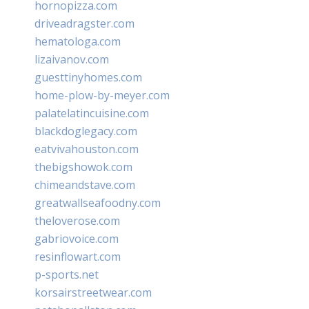
hornopizza.com
driveadragster.com
hematologa.com
lizaivanov.com
guesttinyhomes.com
home-plow-by-meyer.com
palatelatincuisine.com
blackdoglegacy.com
eatvivahouston.com
thebigshowok.com
chimeandstave.com
greatwallseafoodny.com
theloverose.com
gabriovoice.com
resinflowart.com
p-sports.net
korsairstreetwear.com