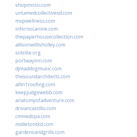
shopmossi.com
untamedcollectivesd.com
mxpwellness.com
infernocanine.com
thepaperhousecollection.com
allisonwillisholley.com
solslite.org
portwayinn.com
djmaddogmusic.com
thesoundarchitects.com
allin1roofing.com
keepjudgewebb.com
anatomyofadventure.com
drivancastillo.com
cmmedspa.com
midletontkd.com
gardensandgrills.com