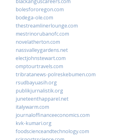
blackanguscareers.com
bolesfororegon.com
bodega-ole.com
thestreamlinerlounge.com
mestrinorubanofc.com
novelatherton.com
nassvalleygardens.net
electjohnstewart.com
omptourtravels.com
tribratanews-polreskebumen.com
rsudbayuasih.org
publikjurnalistik.org
juneteenthapparel.net
italywarm.com
journaloffinanceeconomics.com
kvk-kumari.org
foodscienceandtechnology.com
scisportsscience.com