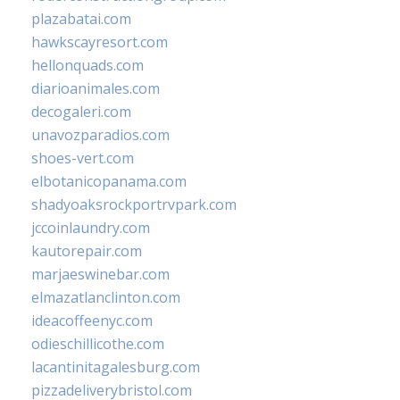
plazabatai.com
hawkscayresort.com
hellonquads.com
diarioanimales.com
decogaleri.com
unavozparadios.com
shoes-vert.com
elbotanicopanama.com
shadyoaksrockportrvpark.com
jccoinlaundry.com
kautorepair.com
marjaeswinebar.com
elmazatlanclinton.com
ideacoffeenyc.com
odieschillicothe.com
lacantinitagalesburg.com
pizzadeliverybristol.com