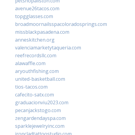
petshopallston.com
avenue26tacos.com
topgglasses.com
broadmoornailsspacoloradosprings.com
missblackpasadena.com
anneskitchen.org
valenciamarketytaqueria.com
reefrecordsllc.com
alawaffle.com
aryouthfishing.com
united-basketball.com
tios-tacos.com
cafecito-satx.com
graduacionviu2023.com
pecanjackstogo.com
zengardendayspa.com
sparklejewelryinc.com
ironcladtattoostudio.com