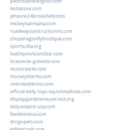
paolosdelibangkok.com
bobacove.com
phoone24brookfield.com
mickeybarmama.com
roadwayconstructioninc.com
shopdragonflyboutique.com
sportszilla.org
batchprovisionsbar.com
brasserie-gobette.com
musicrearte.com
morseysfarms.com
riverviewtennis.com
official-kelly-toys-squishmallows.com
displaygardenonsuncrest.org
bbq-empire-usa.com
feedstoreva.com
drogopets.com
ediblechalk.com