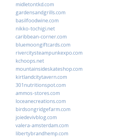
midletontkd.com
gardensandgrills.com
basilfoodwine.com
nikko-tochigi.net
caribbean-corner.com
bluemoongiftcards.com
rivercitysteampunkexpo.com
kchoops.net
mountainsideskateshop.com
kirtlandcitytavern.com
301nutritionspot.com
ammos-stores.com
loceanecreations.com
birdsongridgefarm.com
joiedevivblog.com
valera-amsterdam.com
libertybrandhemp.com