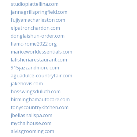
studiopiattellina.com
jannagrillspringfield.com
fujiyamacharleston.com
elpatronchardon.com
donglaishun-order.com
fiamc-rome2022.org
mariceworldessentials.com
lafisheriarestaurant.com
915jazzandmore.com
aguadulce-countryfair.com
jakehovis.com
bosswingsduluth.com
birminghamautocare.com
tonyscountrykitchen.com
jbellasnailspa.com
mychaihouse.com
alvisgrooming.com