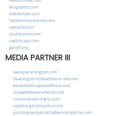
feedstoreva.com
drogopets.com
ediblechalk.com
tabletennisnearme.com
oaksofa.com
soultacohtx.com
capishcaps.com
gpsyfl.org
MEDIA PARTNER III
vwrepairarlington.com
cleaningservicebaltimore-md.com
beckslandscapeandfence.com
vistaaltadelveramendi.com
coastlinecateringnc.com
cuesburgershouston.com
psicologiaespecializadaencampeche.com