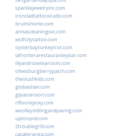
sparklejewelryinc.com
ironcladtattoostudio.com
bruinshome.com
annascleaningsvc.com
wolfcitytattoo.com
oysterbayturkeytrot.com
lafronterarestauranteybar.com
lilyandrosetearoom.com
olivesburgberrypatch.com
theslushkids.com
giobastian.com
glpascensori.com
rifloorepoxy.com
woolleymillingandpaving.com
uptonpvd.com
2troublegrill.com
casateranga.com