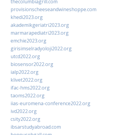
thecolumbiagrill.com
provisionscheeseandwineshoppe.com
khedi2023.org
akademikgeriatri2023.org
marmarapediatri2023.org
emchie2023.org
girisimselradyoloji2022.org
utcd2022.org
biosensor2022.org
ialp2022.org
klivet2022.org
ifac-hms2022.org
taoms2022.org
iias-euromena-conference2022.org
ivd2022.org
csity2022.org
ibsarstudyabroad.com
bennusehgall.com