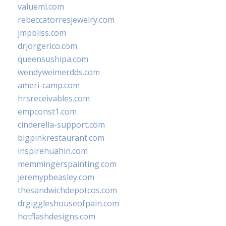
valueml.com
rebeccatorresjewelry.com
jmpbliss.com
drjorgerico.com
queensushipa.com
wendyweimerdds.com
ameri-camp.com
hrsreceivables.com
empconst1.com
cinderella-support.com
bigpinkrestaurant.com
inspirehuahin.com
memmingerspainting.com
jeremypbeasley.com
thesandwichdepotcos.com
drgiggleshouseofpain.com
hotflashdesigns.com