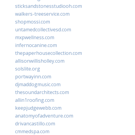
sticksandstonesstudiooh.com
walkers-treeservice.com
shopmossi.com
untamedcollectivesd.com
mxpwellness.com
infernocanine.com
thepaperhousecollection.com
allisonwillisholley.com
solslite.org
portwayinn.com
djmaddogmusic.com
thesoundarchitects.com
allin1roofing.com
keepjudgewebb.com
anatomyofadventure.com
drivancastillo.com
cmmedspa.com