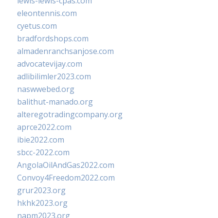
lewis-lewis-cpas.com
eleontennis.com
cyetus.com
bradfordshops.com
almadenranchsanjose.com
advocatevijay.com
adlibilimler2023.com
naswwebed.org
balithut-manado.org
alteregotradingcompany.org
aprce2022.com
ibie2022.com
sbcc-2022.com
AngolaOilAndGas2022.com
Convoy4Freedom2022.com
grur2023.org
hkhk2023.org
napm2023.org