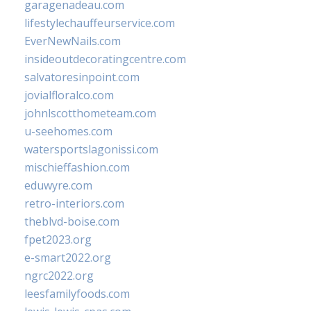
garagenadeau.com
lifestylechauffeurservice.com
EverNewNails.com
insideoutdecoratingcentre.com
salvatoresinpoint.com
jovialfloralco.com
johnlscotthometeam.com
u-seehomes.com
watersportslagonissi.com
mischieffashion.com
eduwyre.com
retro-interiors.com
theblvd-boise.com
fpet2023.org
e-smart2022.org
ngrc2022.org
leesfamilyfoods.com