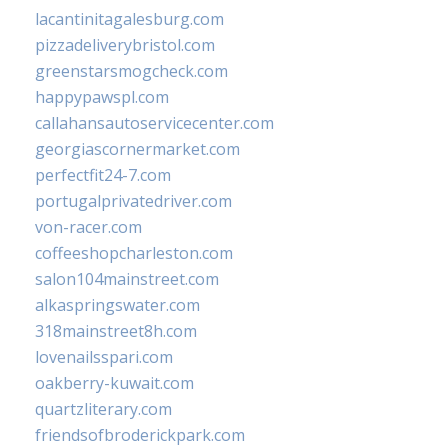
lacantinitagalesburg.com
pizzadeliverybristol.com
greenstarsmogcheck.com
happypawspl.com
callahansautoservicecenter.com
georgiascornermarket.com
perfectfit24-7.com
portugalprivatedriver.com
von-racer.com
coffeeshopcharleston.com
salon104mainstreet.com
alkaspringswater.com
318mainstreet8h.com
lovenailsspari.com
oakberry-kuwait.com
quartzliterary.com
friendsofbroderickpark.com