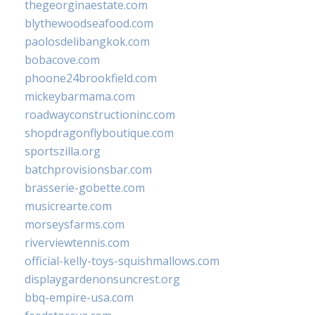
thegeorginaestate.com
blythewoodseafood.com
paolosdelibangkok.com
bobacove.com
phoone24brookfield.com
mickeybarmama.com
roadwayconstructioninc.com
shopdragonflyboutique.com
sportszilla.org
batchprovisionsbar.com
brasserie-gobette.com
musicrearte.com
morseysfarms.com
riverviewtennis.com
official-kelly-toys-squishmallows.com
displaygardenonsuncrest.org
bbq-empire-usa.com