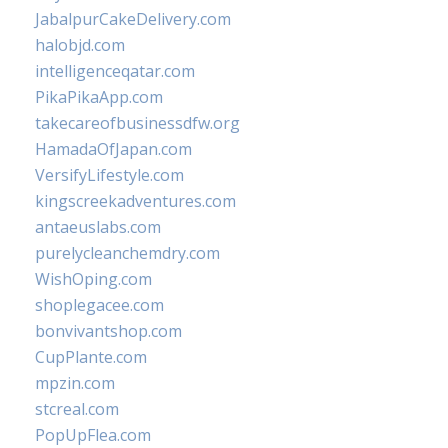
JabalpurCakeDelivery.com
halobjd.com
intelligenceqatar.com
PikaPikaApp.com
takecareofbusinessdfw.org
HamadaOfJapan.com
VersifyLifestyle.com
kingscreekadventures.com
antaeuslabs.com
purelycleanchemdry.com
WishOping.com
shoplegacee.com
bonvivantshop.com
CupPlante.com
mpzin.com
stcreal.com
PopUpFlea.com