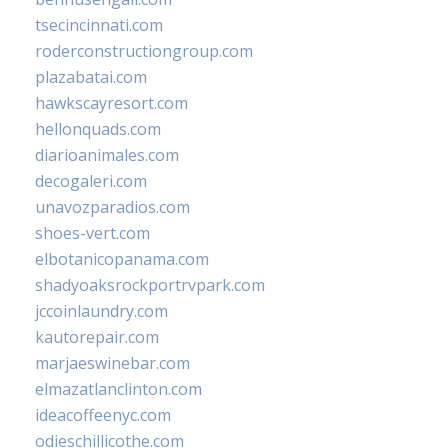
tsecincinnati.com
roderconstructiongroup.com
plazabatai.com
hawkscayresort.com
hellonquads.com
diarioanimales.com
decogaleri.com
unavozparadios.com
shoes-vert.com
elbotanicopanama.com
shadyoaksrockportrvpark.com
jccoinlaundry.com
kautorepair.com
marjaeswinebar.com
elmazatlanclinton.com
ideacoffeenyc.com
odieschillicothe.com