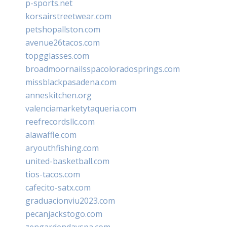
p-sports.net
korsairstreetwear.com
petshopallston.com
avenue26tacos.com
topgglasses.com
broadmoornailsspacoloradosprings.com
missblackpasadena.com
anneskitchen.org
valenciamarketytaqueria.com
reefrecordsllc.com
alawaffle.com
aryouthfishing.com
united-basketball.com
tios-tacos.com
cafecito-satx.com
graduacionviu2023.com
pecanjackstogo.com
zengardendayspa.com