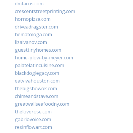
dmtacos.com
crescentstreetprinting.com
hornopizza.com
driveadragster.com
hematologa.com
lizaivanov.com
guesttinyhomes.com
home-plow-by-meyer.com
palatelatincuisine.com
blackdoglegacy.com
eatvivahouston.com
thebigshowok.com
chimeandstave.com
greatwallseafoodny.com
theloverose.com
gabriovoice.com
resinflowart.com