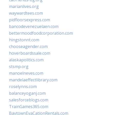
marianlives.org
waywardtees.com
pidfloorsexpress.com
bancodevenezuelaen.com
bettermoodfoodcorporation.com
hingstonnt.com
chooseagender.com
hoverboardssale.com
alaskapolitics.com
stsmp.org
manoelneves.com
mandelaeffectlibrary.com
roselynns.com
balanceyoganj.com
salesforceblogs.com
TrainGames365.com
BaytownEvaCationRentals.com