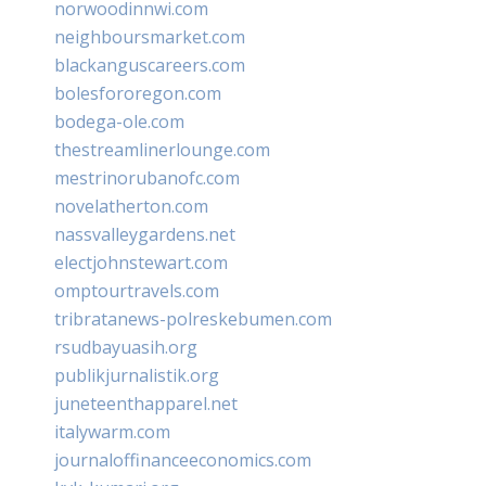
norwoodinnwi.com
neighboursmarket.com
blackanguscareers.com
bolesfororegon.com
bodega-ole.com
thestreamlinerlounge.com
mestrinorubanofc.com
novelatherton.com
nassvalleygardens.net
electjohnstewart.com
omptourtravels.com
tribratanews-polreskebumen.com
rsudbayuasih.org
publikjurnalistik.org
juneteenthapparel.net
italywarm.com
journaloffinanceeconomics.com