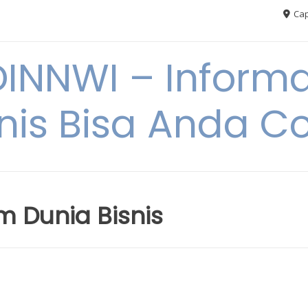
Cap
NNWI – Informas
snis Bisa Anda C
m Dunia Bisnis