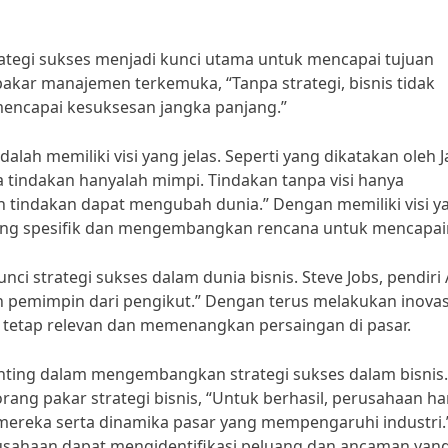
rategi sukses menjadi kunci utama untuk mencapai tujuan
akar manajemen terkemuka, “Tanpa strategi, bisnis tidak
 mencapai kesuksesan jangka panjang.”
dalah memiliki visi yang jelas. Seperti yang dikatakan oleh J
pa tindakan hanyalah mimpi. Tindakan tanpa visi hanya
an tindakan dapat mengubah dunia.” Dengan memiliki visi y
yang spesifik dan mengembangkan rencana untuk mencapai
unci strategi sukses dalam dunia bisnis. Steve Jobs, pendiri
n pemimpin dari pengikut.” Dengan terus melakukan inovas
 tetap relevan dan memenangkan persaingan di pasar.
nting dalam mengembangkan strategi sukses dalam bisnis.
orang pakar strategi bisnis, “Untuk berhasil, perusahaan h
reka serta dinamika pasar yang mempengaruhi industri.
sahaan dapat mengidentifikasi peluang dan ancaman yang