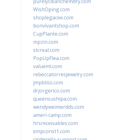
purelycleanchemdry.com
WishOping.com
shoplegacee.com
bonvivantshop.com
CupPlante.com
mpzin.com
stcreal.com
PopUpFlea.com
valueml.com
rebeccatorresjewelry.com
jmpbliss.com
drjorgerico.com
queensushipa.com
wendyweimerdds.com
ameri-camp.com
hrsreceivables.com
empconst1.com
cinderella-support.com