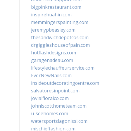
bigpinkrestaurant.com
inspirehuahin.com
memmingerspainting.com
jeremypbeasley.com
thesandwichdepotcos.com
drgiggleshouseofpain.com
hotflashdesigns.com
garagenadeau.com
lifestylechauffeurservice.com
EverNewNails.com
insideoutdecoratingcentre.com
salvatoresinpoint.com
jovialfloralco.com
johnlscotthometeam.com
u-seehomes.com
watersportslagonissi.com
mischieffashion.com