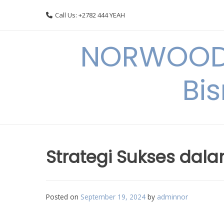
Skip
Call Us: +2782 444 YEAH
to
content
NORWOODI
Bi
Strategi Sukses dala
Posted on
September 19, 2024
by
adminnor