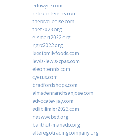
eduwyre.com
retro-interiors.com
theblvd-boise.com
fpet2023.org
e-smart2022.org
ngrc2022.org
leesfamilyfoods.com
lewis-lewis-cpas.com
eleontennis.com
cyetus.com
bradfordshops.com
almadenranchsanjose.com
advocatevijay.com
adlibilimler2023.com
naswwebed.org
balithut-manado.org
alteregotradingcompany.org