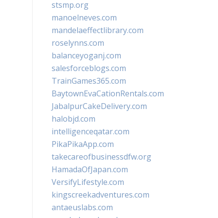
stsmp.org
manoelneves.com
mandelaeffectlibrary.com
roselynns.com
balanceyoganj.com
salesforceblogs.com
TrainGames365.com
BaytownEvaCationRentals.com
JabalpurCakeDelivery.com
halobjd.com
intelligenceqatar.com
PikaPikaApp.com
takecareofbusinessdfw.org
HamadaOfJapan.com
VersifyLifestyle.com
kingscreekadventures.com
antaeuslabs.com