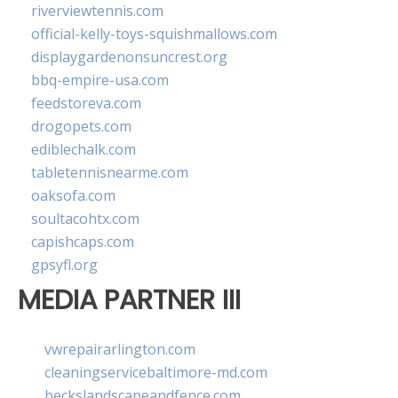
riverviewtennis.com
official-kelly-toys-squishmallows.com
displaygardenonsuncrest.org
bbq-empire-usa.com
feedstoreva.com
drogopets.com
ediblechalk.com
tabletennisnearme.com
oaksofa.com
soultacohtx.com
capishcaps.com
gpsyfl.org
MEDIA PARTNER III
vwrepairarlington.com
cleaningservicebaltimore-md.com
beckslandscapeandfence.com