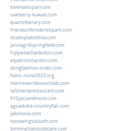
lovenailsspari.com
oakberry-kuwait.com
quartzliterary.com
friendsofbroderickpark.com
studiopiattellina.com
jannagrillspringfield.com
fujiyamacharleston.com
elpatronchardon.com
donglaishun-order.com
fiamc-rome2022.org
mariceworldessentials.com
lafisheriarestaurant.com
915jazzandmore.com
aguadulce-countryfair.com
jakehovis.com
bosswingsduluth.com
birminghamautocare.com