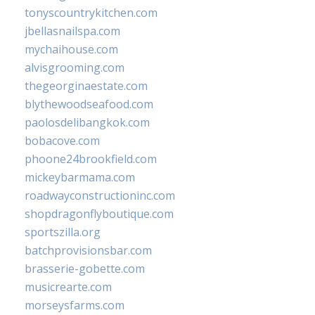
tonyscountrykitchen.com
jbellasnailspa.com
mychaihouse.com
alvisgrooming.com
thegeorginaestate.com
blythewoodseafood.com
paolosdelibangkok.com
bobacove.com
phoone24brookfield.com
mickeybarmama.com
roadwayconstructioninc.com
shopdragonflyboutique.com
sportszilla.org
batchprovisionsbar.com
brasserie-gobette.com
musicrearte.com
morseysfarms.com