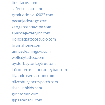
tios-tacos.com
cafecito-satx.com
graduacionviu2023.com
pecanjackstogo.com
zengardendayspa.com
sparklejewelryinc.com
ironcladtattoostudio.com
bruinshome.com
annascleaningsvc.com
wolfcitytattoo.com
oysterbayturkeytrot.com
lafronterarestauranteybar.com
lilyandrosetearoom.com
olivesburgberrypatch.com
theslushkids.com
giobastian.com
glpascensori.com