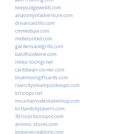
keepjudgewebb.com
anatomyofadventure.com
drivancastillo.com
cmmedspa.com
midletontkd.com
gardensandgrills.com
basilfoodwine.com
nikko-tochigi.net
caribbean-corner.com
bluemoongiftcards.com
rivercitysteampunkexpo.com
kchoops.net
mountainsideskateshop.com
kirtlandcitytavern.com
301nutritionspot.com
ammos-stores.com
loceanecreations.com