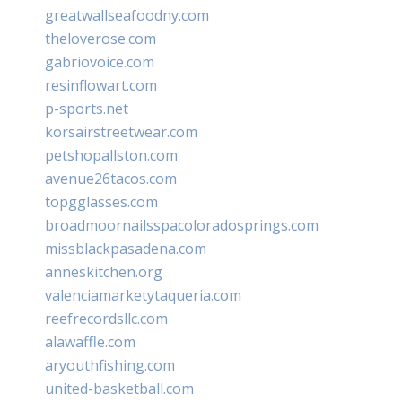
greatwallseafoodny.com
theloverose.com
gabriovoice.com
resinflowart.com
p-sports.net
korsairstreetwear.com
petshopallston.com
avenue26tacos.com
topgglasses.com
broadmoornailsspacoloradosprings.com
missblackpasadena.com
anneskitchen.org
valenciamarketytaqueria.com
reefrecordsllc.com
alawaffle.com
aryouthfishing.com
united-basketball.com