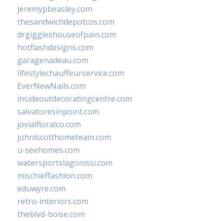
jeremypbeasley.com
thesandwichdepotcos.com
drgiggleshouseofpain.com
hotflashdesigns.com
garagenadeau.com
lifestylechauffeurservice.com
EverNewNails.com
insideoutdecoratingcentre.com
salvatoresinpoint.com
jovialfloralco.com
johnlscotthometeam.com
u-seehomes.com
watersportslagonissi.com
mischieffashion.com
eduwyre.com
retro-interiors.com
theblvd-boise.com