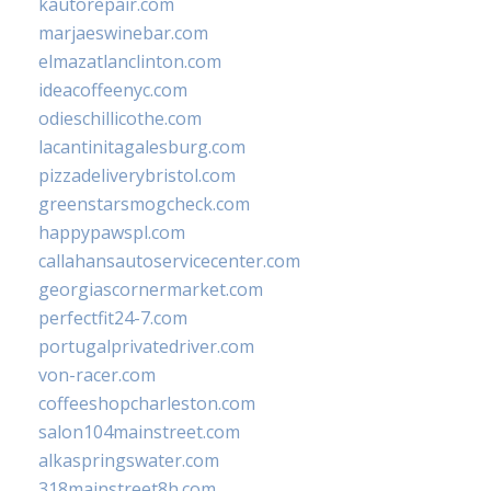
kautorepair.com
marjaeswinebar.com
elmazatlanclinton.com
ideacoffeenyc.com
odieschillicothe.com
lacantinitagalesburg.com
pizzadeliverybristol.com
greenstarsmogcheck.com
happypawspl.com
callahansautoservicecenter.com
georgiascornermarket.com
perfectfit24-7.com
portugalprivatedriver.com
von-racer.com
coffeeshopcharleston.com
salon104mainstreet.com
alkaspringswater.com
318mainstreet8h.com