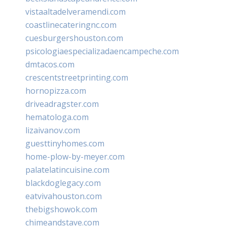
vistaaltadelveramendi.com
coastlinecateringnc.com
cuesburgershouston.com
psicologiaespecializadaencampeche.com
dmtacos.com
crescentstreetprinting.com
hornopizza.com
driveadragster.com
hematologa.com
lizaivanov.com
guesttinyhomes.com
home-plow-by-meyer.com
palatelatincuisine.com
blackdoglegacy.com
eatvivahouston.com
thebigshowok.com
chimeandstave.com