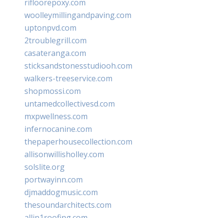
rifloorepoxy.com
woolleymillingandpaving.com
uptonpvd.com
2troublegrill.com
casateranga.com
sticksandstonesstudiooh.com
walkers-treeservice.com
shopmossi.com
untamedcollectivesd.com
mxpwellness.com
infernocanine.com
thepaperhousecollection.com
allisonwillisholley.com
solslite.org
portwayinn.com
djmaddogmusic.com
thesoundarchitects.com
allin1roofing.com