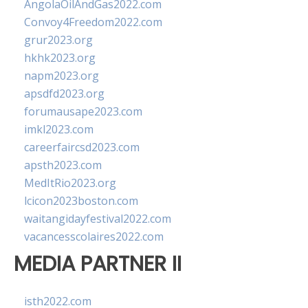
AngolaOilAndGas2022.com
Convoy4Freedom2022.com
grur2023.org
hkhk2023.org
napm2023.org
apsdfd2023.org
forumausape2023.com
imkl2023.com
careerfaircsd2023.com
apsth2023.com
MedItRio2023.org
lcicon2023boston.com
waitangidayfestival2022.com
vacancesscolaires2022.com
MEDIA PARTNER II
isth2022.com