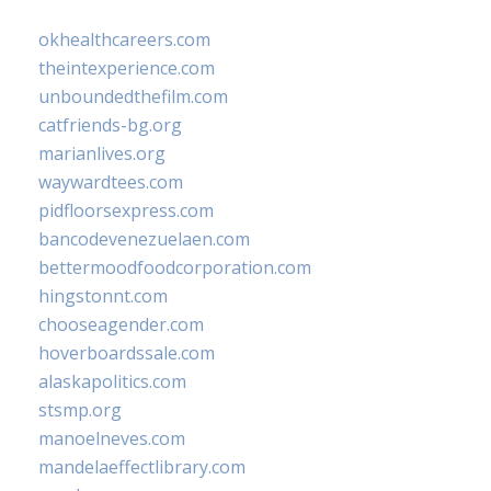
okhealthcareers.com
theintexperience.com
unboundedthefilm.com
catfriends-bg.org
marianlives.org
waywardtees.com
pidfloorsexpress.com
bancodevenezuelaen.com
bettermoodfoodcorporation.com
hingstonnt.com
chooseagender.com
hoverboardssale.com
alaskapolitics.com
stsmp.org
manoelneves.com
mandelaeffectlibrary.com