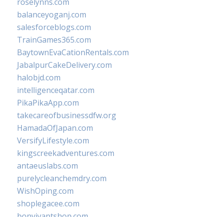
roselynns.com
balanceyoganj.com
salesforceblogs.com
TrainGames365.com
BaytownEvaCationRentals.com
JabalpurCakeDelivery.com
halobjd.com
intelligenceqatar.com
PikaPikaApp.com
takecareofbusinessdfw.org
HamadaOfJapan.com
VersifyLifestyle.com
kingscreekadventures.com
antaeuslabs.com
purelycleanchemdry.com
WishOping.com
shoplegacee.com
bonvivantshop.com