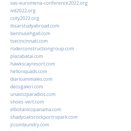
iias-euromena-conference2022.org
ivd2022.org
csity2022.org
ibsarstudyabroad.com
bennusehgall.com
tsecincinnati.com
roderconstructiongroup.com
plazabatai.com
hawkscayresort.com
hellonquads.com
diarioanimales.com
decogaleri.com
unavozparadios.com
shoes-vert.com
elbotanicopanama.com
shadyoaksrockportrvpark.com
jccoinlaundry.com