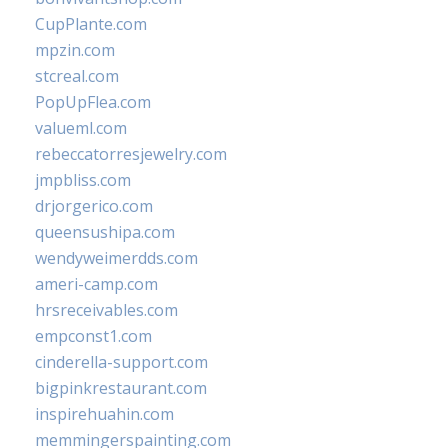
CupPlante.com
mpzin.com
stcreal.com
PopUpFlea.com
valueml.com
rebeccatorresjewelry.com
jmpbliss.com
drjorgerico.com
queensushipa.com
wendyweimerdds.com
ameri-camp.com
hrsreceivables.com
empconst1.com
cinderella-support.com
bigpinkrestaurant.com
inspirehuahin.com
memmingerspainting.com