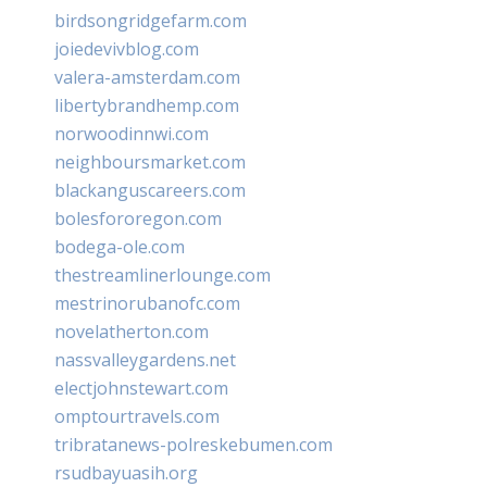
birdsongridgefarm.com
joiedevivblog.com
valera-amsterdam.com
libertybrandhemp.com
norwoodinnwi.com
neighboursmarket.com
blackanguscareers.com
bolesfororegon.com
bodega-ole.com
thestreamlinerlounge.com
mestrinorubanofc.com
novelatherton.com
nassvalleygardens.net
electjohnstewart.com
omptourtravels.com
tribratanews-polreskebumen.com
rsudbayuasih.org