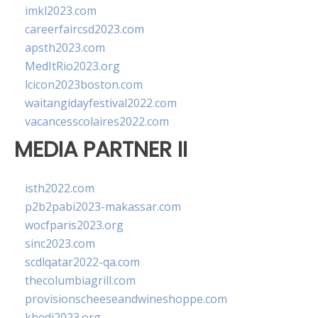
imkl2023.com
careerfaircsd2023.com
apsth2023.com
MedItRio2023.org
lcicon2023boston.com
waitangidayfestival2022.com
vacancesscolaires2022.com
MEDIA PARTNER II
isth2022.com
p2b2pabi2023-makassar.com
wocfparis2023.org
sinc2023.com
scdlqatar2022-qa.com
thecolumbiagrill.com
provisionscheeseandwineshoppe.com
khedi2023.org