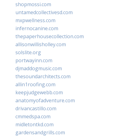
shopmossi.com
untamedcollectivesd.com
mxpwellness.com
infernocanine.com
thepaperhousecollection.com
allisonwillisholley.com
solslite.org
portwayinn.com
djmaddogmusic.com
thesoundarchitects.com
allin1roofing.com
keepjudgewebb.com
anatomyofadventure.com
drivancastillo.com
cmmedspa.com
midletontkd.com
gardensandgrills.com