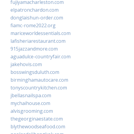
fujiyamacharleston.com
elpatronchardon.com
donglaishun-order.com
fiamc-rome2022.org
mariceworldessentials.com
lafisheriarestaurant.com
915jazzandmore.com
aguadulce-countryfair.com
jakehovis.com
bosswingsduluth.com
birminghamautocare.com
tonyscountrykitchen.com
jbellasnailspa.com
mychaihouse.com
alvisgrooming.com
thegeorginaestate.com
blythewoodseafood.com