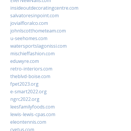
EverNewNails.com
insideoutdecoratingcentre.com
salvatoresinpoint.com
jovialfloralco.com
johnlscotthometeam.com
u-seehomes.com
watersportslagonissi.com
mischieffashion.com
eduwyre.com
retro-interiors.com
theblvd-boise.com
fpet2023.org
e-smart2022.org
ngrc2022.org
leesfamilyfoods.com
lewis-lewis-cpas.com
eleontennis.com
cyetus.com