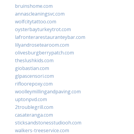
bruinshome.com
annascleaningsvc.com
wolfcitytattoo.com
oysterbayturkeytrot.com
lafronterarestauranteybar.com
lilyandrosetearoom.com
olivesburgberrypatch.com
theslushkids.com
giobastian.com
glpascensori.com
rifloorepoxy.com
woolleymillingandpaving.com
uptonpvd.com
2troublegrill.com
casateranga.com
sticksandstonesstudiooh.com
walkers-treeservice.com