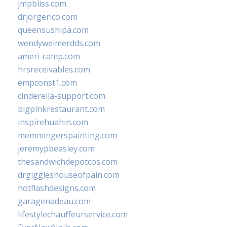
jmpbliss.com
drjorgerico.com
queensushipa.com
wendyweimerdds.com
ameri-camp.com
hrsreceivables.com
empconst1.com
cinderella-support.com
bigpinkrestaurant.com
inspirehuahin.com
memmingerspainting.com
jeremypbeasley.com
thesandwichdepotcos.com
drgiggleshouseofpain.com
hotflashdesigns.com
garagenadeau.com
lifestylechauffeurservice.com