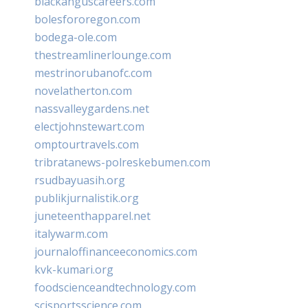
blackanguscareers.com
bolesfororegon.com
bodega-ole.com
thestreamlinerlounge.com
mestrinorubanofc.com
novelatherton.com
nassvalleygardens.net
electjohnstewart.com
omptourtravels.com
tribratanews-polreskebumen.com
rsudbayuasih.org
publikjurnalistik.org
juneteenthapparel.net
italywarm.com
journaloffinanceeconomics.com
kvk-kumari.org
foodscienceandtechnology.com
scisportsscience.com