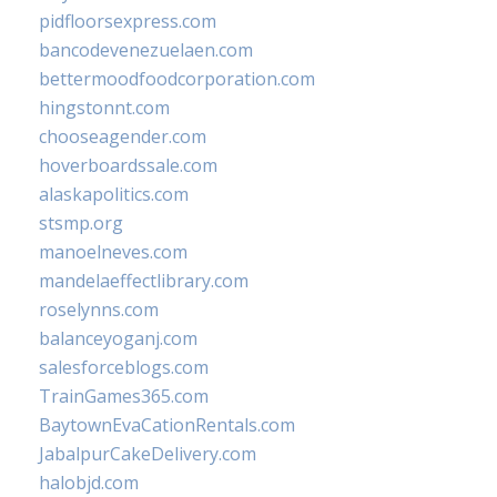
pidfloorsexpress.com
bancodevenezuelaen.com
bettermoodfoodcorporation.com
hingstonnt.com
chooseagender.com
hoverboardssale.com
alaskapolitics.com
stsmp.org
manoelneves.com
mandelaeffectlibrary.com
roselynns.com
balanceyoganj.com
salesforceblogs.com
TrainGames365.com
BaytownEvaCationRentals.com
JabalpurCakeDelivery.com
halobjd.com