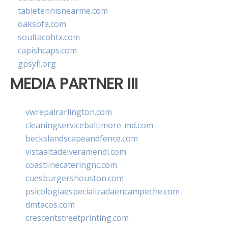
tabletennisnearme.com
oaksofa.com
soultacohtx.com
capishcaps.com
gpsyfl.org
MEDIA PARTNER III
vwrepairarlington.com
cleaningservicebaltimore-md.com
beckslandscapeandfence.com
vistaaltadelveramendi.com
coastlinecateringnc.com
cuesburgershouston.com
psicologiaespecializadaencampeche.com
dmtacos.com
crescentstreetprinting.com