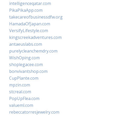
intelligenceqatar.com
PikaPikaApp.com
takecareofbusinessdfw.org
HamadaOfJapan.com
VersifyLifestyle.com
kingscreekadventures.com
antaeuslabs.com
purelycleanchemdry.com
WishOping.com
shoplegacee.com
bonvivantshop.com
CupPlante.com
mpzin.com
stcreal.com
PopUpFlea.com
valueml.com
rebeccatorresjewelry.com