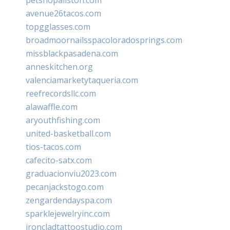
avenue26tacos.com
topgglasses.com
broadmoornailsspacoloradosprings.com
missblackpasadena.com
anneskitchen.org
valenciamarketytaqueria.com
reefrecordsllc.com
alawaffle.com
aryouthfishing.com
united-basketball.com
tios-tacos.com
cafecito-satx.com
graduacionviu2023.com
pecanjackstogo.com
zengardendayspa.com
sparklejewelryinc.com
ironcladtattoostudio.com