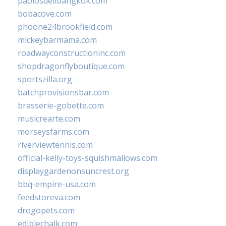
paolosdelibangkok.com
bobacove.com
phoone24brookfield.com
mickeybarmama.com
roadwayconstructioninc.com
shopdragonflyboutique.com
sportszilla.org
batchprovisionsbar.com
brasserie-gobette.com
musicrearte.com
morseysfarms.com
riverviewtennis.com
official-kelly-toys-squishmallows.com
displaygardenonsuncrest.org
bbq-empire-usa.com
feedstoreva.com
drogopets.com
ediblechalk.com