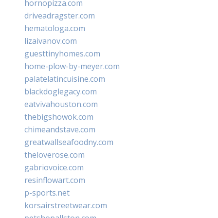
hornopizza.com
driveadragster.com
hematologa.com
lizaivanov.com
guesttinyhomes.com
home-plow-by-meyer.com
palatelatincuisine.com
blackdoglegacy.com
eatvivahouston.com
thebigshowok.com
chimeandstave.com
greatwallseafoodny.com
theloverose.com
gabriovoice.com
resinflowart.com
p-sports.net
korsairstreetwear.com
petshopallston.com