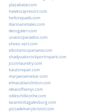
plazabatai.com
hawkscayresort.com
hellonquads.com
diarioanimales.com
decogaleri.com
unavozparadios.com
shoes-vert.com
elbotanicopanama.com
shadyoaksrockportrvpark.com
jccoinlaundry.com
kautorepair.com
marjaeswinebar.com
elmazatlanclinton.com
ideacoffeenyc.com
odieschillicothe.com
lacantinitagalesburg.com
pizzadeliverybristol.com