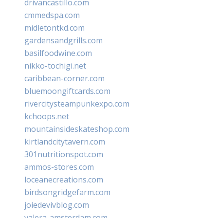
drivancastillo.com
cmmedspa.com
midletontkd.com
gardensandgrills.com
basilfoodwine.com
nikko-tochigi.net
caribbean-corner.com
bluemoongiftcards.com
rivercitysteampunkexpo.com
kchoops.net
mountainsideskateshop.com
kirtlandcitytavern.com
301nutritionspot.com
ammos-stores.com
loceanecreations.com
birdsongridgefarm.com
joiedevivblog.com
valera-amsterdam.com