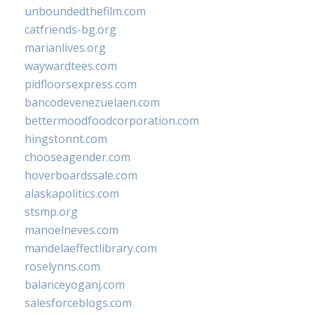
unboundedthefilm.com
catfriends-bg.org
marianlives.org
waywardtees.com
pidfloorsexpress.com
bancodevenezuelaen.com
bettermoodfoodcorporation.com
hingstonnt.com
chooseagender.com
hoverboardssale.com
alaskapolitics.com
stsmp.org
manoelneves.com
mandelaeffectlibrary.com
roselynns.com
balanceyoganj.com
salesforceblogs.com