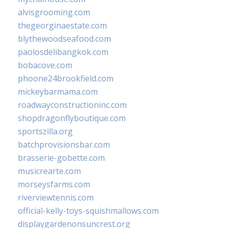
alvisgrooming.com
thegeorginaestate.com
blythewoodseafood.com
paolosdelibangkok.com
bobacove.com
phoone24brookfield.com
mickeybarmama.com
roadwayconstructioninc.com
shopdragonflyboutique.com
sportszilla.org
batchprovisionsbar.com
brasserie-gobette.com
musicrearte.com
morseysfarms.com
riverviewtennis.com
official-kelly-toys-squishmallows.com
displaygardenonsuncrest.org