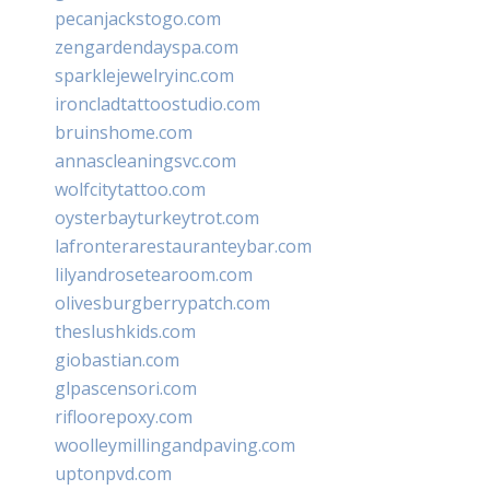
pecanjackstogo.com
zengardendayspa.com
sparklejewelryinc.com
ironcladtattoostudio.com
bruinshome.com
annascleaningsvc.com
wolfcitytattoo.com
oysterbayturkeytrot.com
lafronterarestauranteybar.com
lilyandrosetearoom.com
olivesburgberrypatch.com
theslushkids.com
giobastian.com
glpascensori.com
rifloorepoxy.com
woolleymillingandpaving.com
uptonpvd.com