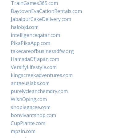
TrainGames365.com
BaytownEvaCationRentals.com
JabalpurCakeDelivery.com
halobjd.com
intelligenceqatar.com
PikaPikaApp.com
takecareofbusinessdfw.org
HamadaOfJapan.com
VersifyLifestyle.com
kingscreekadventures.com
antaeuslabs.com
purelycleanchemdry.com
WishOping.com
shoplegacee.com
bonvivantshop.com
CupPlante.com
mpzin.com