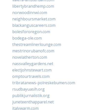
libertybrandhemp.com
norwoodinnwi.com
neighboursmarket.com
blackanguscareers.com
bolesfororegon.com
bodega-ole.com
thestreamlinerlounge.com
mestrinorubanofc.com
novelatherton.com
nassvalleygardens.net
electjohnstewart.com
omptourtravels.com
tribratanews-polreskebumen.com
rsudbayuasih.org
publikjurnalistik.org
juneteenthapparel.net
italywarm.com