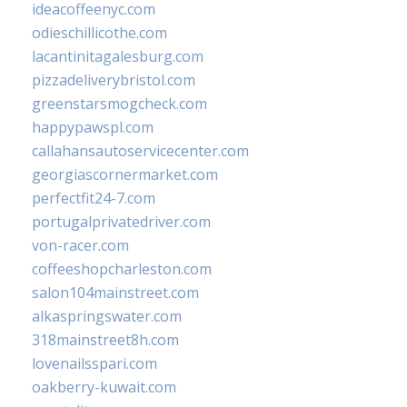
ideacoffeenyc.com
odieschillicothe.com
lacantinitagalesburg.com
pizzadeliverybristol.com
greenstarsmogcheck.com
happypawspl.com
callahansautoservicecenter.com
georgiascornermarket.com
perfectfit24-7.com
portugalprivatedriver.com
von-racer.com
coffeeshopcharleston.com
salon104mainstreet.com
alkaspringswater.com
318mainstreet8h.com
lovenailsspari.com
oakberry-kuwait.com