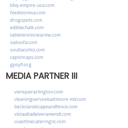
bbq-empire-usa.com
feedstoreva.com
drogopets.com
ediblechalk.com
tabletennisnearme.com
oaksofa.com
soultacohtx.com
capishcaps.com
gpsyfl.org
MEDIA PARTNER III
vwrepairarlington.com
cleaningservicebaltimore-md.com
beckslandscapeandfence.com
vistaaltadelveramendi.com
coastlinecateringnc.com