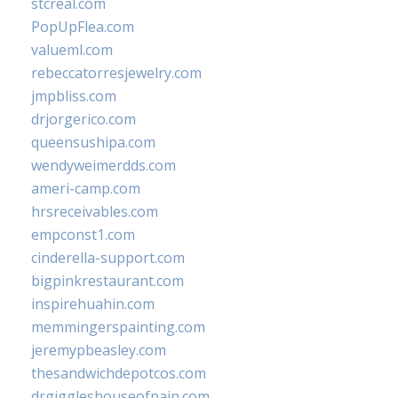
stcreal.com
PopUpFlea.com
valueml.com
rebeccatorresjewelry.com
jmpbliss.com
drjorgerico.com
queensushipa.com
wendyweimerdds.com
ameri-camp.com
hrsreceivables.com
empconst1.com
cinderella-support.com
bigpinkrestaurant.com
inspirehuahin.com
memmingerspainting.com
jeremypbeasley.com
thesandwichdepotcos.com
drgiggleshouseofpain.com