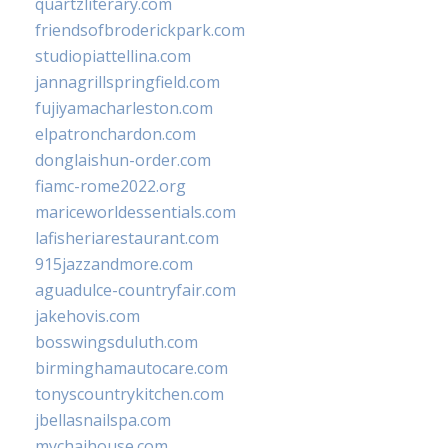
quartzliterary.com
friendsofbroderickpark.com
studiopiattellina.com
jannagrillspringfield.com
fujiyamacharleston.com
elpatronchardon.com
donglaishun-order.com
fiamc-rome2022.org
mariceworldessentials.com
lafisheriarestaurant.com
915jazzandmore.com
aguadulce-countryfair.com
jakehovis.com
bosswingsduluth.com
birminghamautocare.com
tonyscountrykitchen.com
jbellasnailspa.com
mychaihouse.com