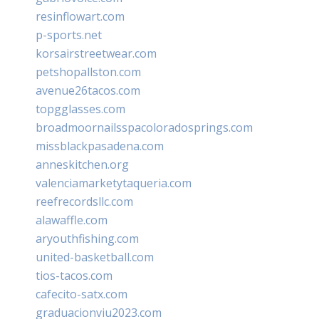
resinflowart.com
p-sports.net
korsairstreetwear.com
petshopallston.com
avenue26tacos.com
topgglasses.com
broadmoornailsspacoloradosprings.com
missblackpasadena.com
anneskitchen.org
valenciamarketytaqueria.com
reefrecordsllc.com
alawaffle.com
aryouthfishing.com
united-basketball.com
tios-tacos.com
cafecito-satx.com
graduacionviu2023.com