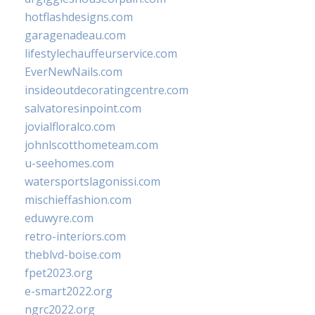
hotflashdesigns.com
garagenadeau.com
lifestylechauffeurservice.com
EverNewNails.com
insideoutdecoratingcentre.com
salvatoresinpoint.com
jovialfloralco.com
johnlscotthometeam.com
u-seehomes.com
watersportslagonissi.com
mischieffashion.com
eduwyre.com
retro-interiors.com
theblvd-boise.com
fpet2023.org
e-smart2022.org
ngrc2022.org