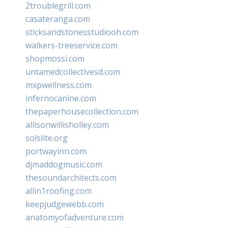
2troublegrill.com
casateranga.com
sticksandstonesstudiooh.com
walkers-treeservice.com
shopmossi.com
untamedcollectivesd.com
mxpwellness.com
infernocanine.com
thepaperhousecollection.com
allisonwillisholley.com
solslite.org
portwayinn.com
djmaddogmusic.com
thesoundarchitects.com
allin1roofing.com
keepjudgewebb.com
anatomyofadventure.com