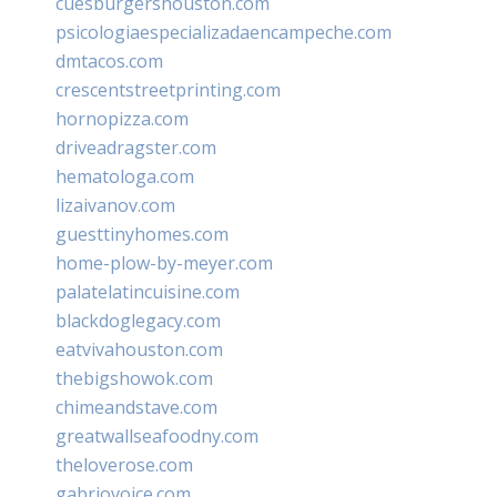
cuesburgershouston.com
psicologiaespecializadaencampeche.com
dmtacos.com
crescentstreetprinting.com
hornopizza.com
driveadragster.com
hematologa.com
lizaivanov.com
guesttinyhomes.com
home-plow-by-meyer.com
palatelatincuisine.com
blackdoglegacy.com
eatvivahouston.com
thebigshowok.com
chimeandstave.com
greatwallseafoodny.com
theloverose.com
gabriovoice.com