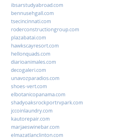
ibsarstudyabroad.com
bennusehgall.com
tsecincinnati.com
roderconstructiongroup.com
plazabatai.com
hawkscayresort.com
hellonquads.com
diarioanimales.com
decogaleri.com
unavozparadios.com
shoes-vert.com
elbotanicopanama.com
shadyoaksrockportrvpark.com
jccoinlaundry.com
kautorepair.com
marjaeswinebar.com
elmazatlanclinton.com