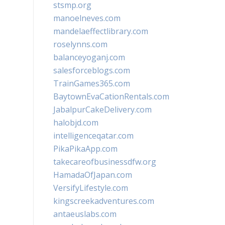
stsmp.org
manoelneves.com
mandelaeffectlibrary.com
roselynns.com
balanceyoganj.com
salesforceblogs.com
TrainGames365.com
BaytownEvaCationRentals.com
JabalpurCakeDelivery.com
halobjd.com
intelligenceqatar.com
PikaPikaApp.com
takecareofbusinessdfw.org
HamadaOfJapan.com
VersifyLifestyle.com
kingscreekadventures.com
antaeuslabs.com