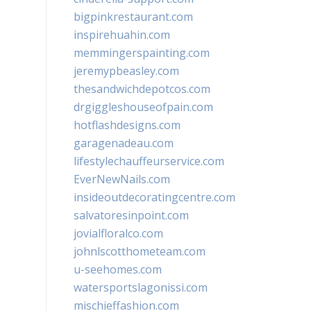
bigpinkrestaurant.com
inspirehuahin.com
memmingerspainting.com
jeremypbeasley.com
thesandwichdepotcos.com
drgiggleshouseofpain.com
hotflashdesigns.com
garagenadeau.com
lifestylechauffeurservice.com
EverNewNails.com
insideoutdecoratingcentre.com
salvatoresinpoint.com
jovialfloralco.com
johnlscotthometeam.com
u-seehomes.com
watersportslagonissi.com
mischieffashion.com