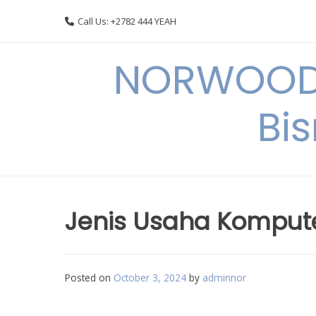
Skip
Call Us: +2782 444 YEAH
to
content
NORWOODI
Bi
Jenis Usaha Komput
Posted on
October 3, 2024
by
adminnor