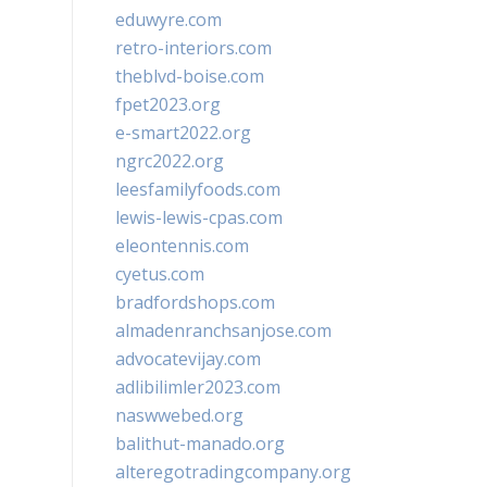
eduwyre.com
retro-interiors.com
theblvd-boise.com
fpet2023.org
e-smart2022.org
ngrc2022.org
leesfamilyfoods.com
lewis-lewis-cpas.com
eleontennis.com
cyetus.com
bradfordshops.com
almadenranchsanjose.com
advocatevijay.com
adlibilimler2023.com
naswwebed.org
balithut-manado.org
alteregotradingcompany.org