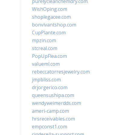
purelycleanchemdry.com
WishOping.com
shoplegacee.com
bonvivantshop.com
CupPlante.com
mpzin.com
stcreal.com
PopUpFlea.com
valueml.com
rebeccatorresjewelry.com
jmpbliss.com
drjorgerico.com
queensushipa.com
wendyweimerdds.com
ameri-camp.com
hrsreceivables.com
empconst1.com
cinderella-support.com