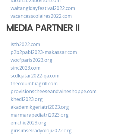
lcicon2023boston.com
waitangidayfestival2022.com
vacancesscolaires2022.com
MEDIA PARTNER II
isth2022.com
p2b2pabi2023-makassar.com
wocfparis2023.org
sinc2023.com
scdlqatar2022-qa.com
thecolumbiagrill.com
provisionscheeseandwineshoppe.com
khedi2023.org
akademikgeriatri2023.org
marmarapediatri2023.org
emchie2023.org
girisimselradyoloji2022.org