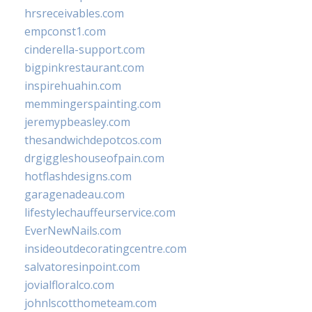
hrsreceivables.com
empconst1.com
cinderella-support.com
bigpinkrestaurant.com
inspirehuahin.com
memmingerspainting.com
jeremypbeasley.com
thesandwichdepotcos.com
drgiggleshouseofpain.com
hotflashdesigns.com
garagenadeau.com
lifestylechauffeurservice.com
EverNewNails.com
insideoutdecoratingcentre.com
salvatoresinpoint.com
jovialfloralco.com
johnlscotthometeam.com