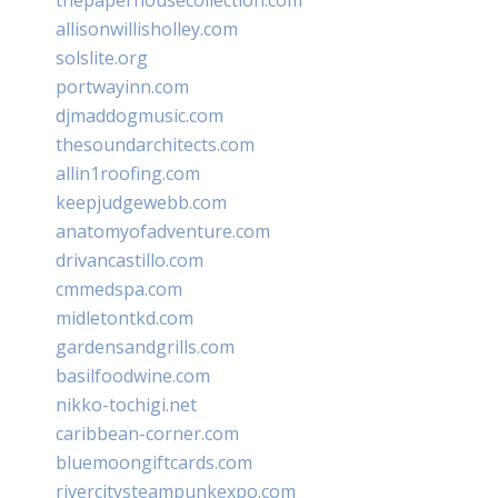
allisonwillisholley.com
solslite.org
portwayinn.com
djmaddogmusic.com
thesoundarchitects.com
allin1roofing.com
keepjudgewebb.com
anatomyofadventure.com
drivancastillo.com
cmmedspa.com
midletontkd.com
gardensandgrills.com
basilfoodwine.com
nikko-tochigi.net
caribbean-corner.com
bluemoongiftcards.com
rivercitysteampunkexpo.com