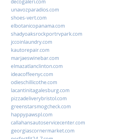
decogaleri.com
unavozparadios.com
shoes-vert.com
elbotanicopanama.com
shadyoaksrockportrvpark.com
jccoinlaundry.com
kautorepair.com
marjaeswinebar.com
elmazatlanclinton.com
ideacoffeenyc.com
odieschillicothe.com
lacantinitagalesburg.com
pizzadeliverybristol.com
greenstarsmogcheck.com
happypawspl.com
callahansautoservicecenter.com
georgiascornermarket.com
perfectfit24-7.com