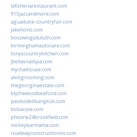
lafisheriarestaurant.com
915jazzandmore.com
aguadulce-countryfair.com
jakehovis.com
bosswingsduluth.com
birminghamautocare.com
tonyscountrykitchen.com
jbellasnailspa.com
mychaihouse.com
alvisgrooming.com
thegeorginaestate.com
blythewoodseafood.com
paolosdelibangkok.com
bobacove.com
phoone24brookfield.com
mickeybarmama.com
roadwayconstructioninc.com