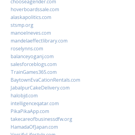
chooseagender.com
hoverboardssale.com
alaskapolitics.com
stsmp.org
manoelneves.com
mandelaeffectlibrary.com
roselynns.com
balanceyoganj.com
salesforceblogs.com
TrainGames365.com
BaytownEvaCationRentals.com
JabalpurCakeDelivery.com
halobjd.com
intelligenceqatar.com
PikaPikaApp.com
takecareofbusinessdfw.org
HamadaOfJapan.com
VersifyLifestyle.com