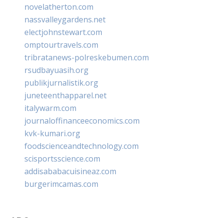
novelatherton.com
nassvalleygardens.net
electjohnstewart.com
omptourtravels.com
tribratanews-polreskebumen.com
rsudbayuasih.org
publikjurnalistik.org
juneteenthapparel.net
italywarm.com
journaloffinanceeconomics.com
kvk-kumari.org
foodscienceandtechnology.com
scisportsscience.com
addisababacuisineaz.com
burgerimcamas.com