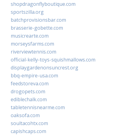
shopdragonflyboutique.com
sportszilla.org
batchprovisionsbar.com
brasserie-gobette.com
musicrearte.com
morseysfarms.com
riverviewtennis.com
official-kelly-toys-squishmallows.com
displaygardenonsuncrest.org
bbq-empire-usa.com
feedstoreva.com
drogopets.com
ediblechalk.com
tabletennisnearme.com
oaksofa.com
soultacohtx.com
capishcaps.com