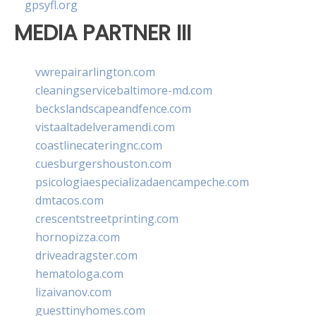
gpsyfl.org
MEDIA PARTNER III
vwrepairarlington.com
cleaningservicebaltimore-md.com
beckslandscapeandfence.com
vistaaltadelveramendi.com
coastlinecateringnc.com
cuesburgershouston.com
psicologiaespecializadaencampeche.com
dmtacos.com
crescentstreetprinting.com
hornopizza.com
driveadragster.com
hematologa.com
lizaivanov.com
guesttinyhomes.com