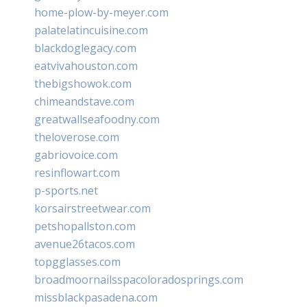
home-plow-by-meyer.com
palatelatincuisine.com
blackdoglegacy.com
eatvivahouston.com
thebigshowok.com
chimeandstave.com
greatwallseafoodny.com
theloverose.com
gabriovoice.com
resinflowart.com
p-sports.net
korsairstreetwear.com
petshopallston.com
avenue26tacos.com
topgglasses.com
broadmoornailsspacoloradosprings.com
missblackpasadena.com