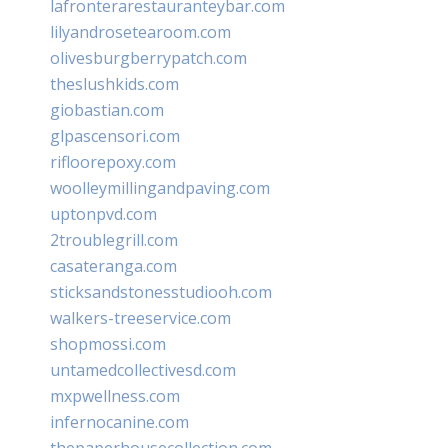
lafronterarestauranteybar.com
lilyandrosetearoom.com
olivesburgberrypatch.com
theslushkids.com
giobastian.com
glpascensori.com
rifloorepoxy.com
woolleymillingandpaving.com
uptonpvd.com
2troublegrill.com
casateranga.com
sticksandstonesstudiooh.com
walkers-treeservice.com
shopmossi.com
untamedcollectivesd.com
mxpwellness.com
infernocanine.com
thepaperhousecollection.com