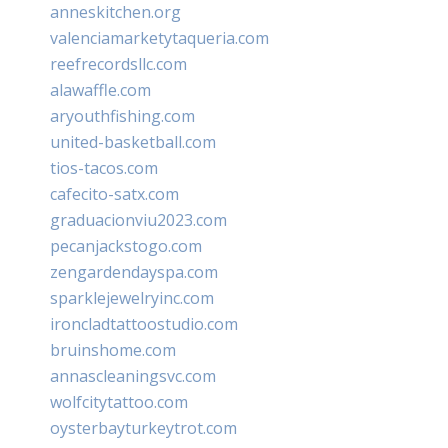
anneskitchen.org
valenciamarketytaqueria.com
reefrecordsllc.com
alawaffle.com
aryouthfishing.com
united-basketball.com
tios-tacos.com
cafecito-satx.com
graduacionviu2023.com
pecanjackstogo.com
zengardendayspa.com
sparklejewelryinc.com
ironcladtattoostudio.com
bruinshome.com
annascleaningsvc.com
wolfcitytattoo.com
oysterbayturkeytrot.com