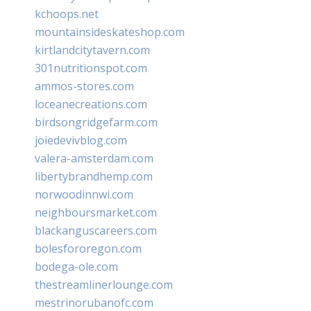
kchoops.net
mountainsideskateshop.com
kirtlandcitytavern.com
301nutritionspot.com
ammos-stores.com
loceanecreations.com
birdsongridgefarm.com
joiedevivblog.com
valera-amsterdam.com
libertybrandhemp.com
norwoodinnwi.com
neighboursmarket.com
blackanguscareers.com
bolesfororegon.com
bodega-ole.com
thestreamlinerlounge.com
mestrinorubanofc.com