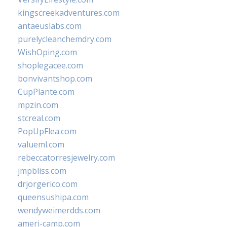
kingscreekadventures.com
antaeuslabs.com
purelycleanchemdry.com
WishOping.com
shoplegacee.com
bonvivantshop.com
CupPlante.com
mpzin.com
stcreal.com
PopUpFlea.com
valueml.com
rebeccatorresjewelry.com
jmpbliss.com
drjorgerico.com
queensushipa.com
wendyweimerdds.com
ameri-camp.com