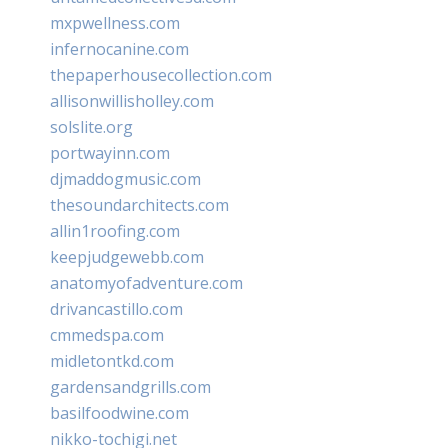
mxpwellness.com
infernocanine.com
thepaperhousecollection.com
allisonwillisholley.com
solslite.org
portwayinn.com
djmaddogmusic.com
thesoundarchitects.com
allin1roofing.com
keepjudgewebb.com
anatomyofadventure.com
drivancastillo.com
cmmedspa.com
midletontkd.com
gardensandgrills.com
basilfoodwine.com
nikko-tochigi.net