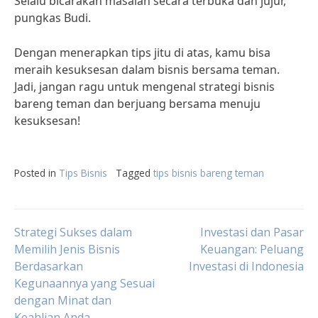
Selalu bicarakan masalah secara terbuka dan jujur,”
pungkas Budi.
Dengan menerapkan tips jitu di atas, kamu bisa
meraih kesuksesan dalam bisnis bersama teman.
Jadi, jangan ragu untuk mengenal strategi bisnis
bareng teman dan berjuang bersama menuju
kesuksesan!
Posted in
Tips Bisnis
Tagged
tips bisnis bareng teman
Post
Strategi Sukses dalam
Investasi dan Pasar
Memilih Jenis Bisnis
Keuangan: Peluang
Berdasarkan
Investasi di Indonesia
navigation
Kegunaannya yang Sesuai
dengan Minat dan
Keahlian Anda