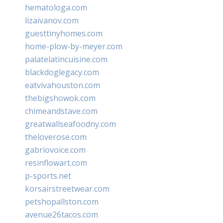
hematologa.com
lizaivanov.com
guesttinyhomes.com
home-plow-by-meyer.com
palatelatincuisine.com
blackdoglegacy.com
eatvivahouston.com
thebigshowok.com
chimeandstave.com
greatwallseafoodny.com
theloverose.com
gabriovoice.com
resinflowart.com
p-sports.net
korsairstreetwear.com
petshopallston.com
avenue26tacos.com