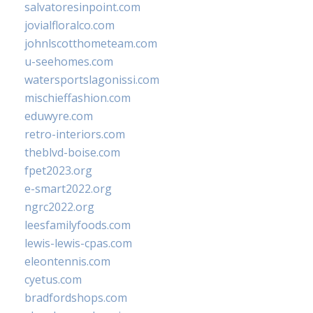
salvatoresinpoint.com
jovialfloralco.com
johnlscotthometeam.com
u-seehomes.com
watersportslagonissi.com
mischieffashion.com
eduwyre.com
retro-interiors.com
theblvd-boise.com
fpet2023.org
e-smart2022.org
ngrc2022.org
leesfamilyfoods.com
lewis-lewis-cpas.com
eleontennis.com
cyetus.com
bradfordshops.com