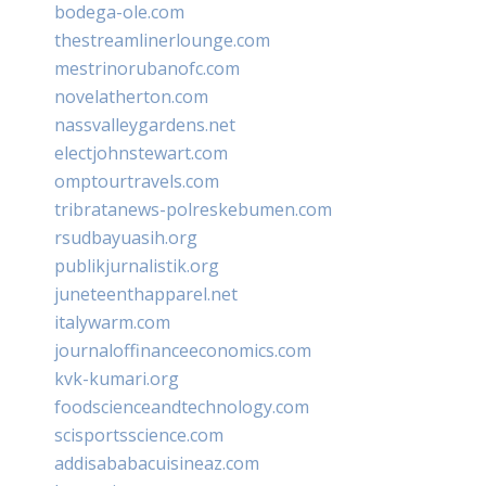
bodega-ole.com
thestreamlinerlounge.com
mestrinorubanofc.com
novelatherton.com
nassvalleygardens.net
electjohnstewart.com
omptourtravels.com
tribratanews-polreskebumen.com
rsudbayuasih.org
publikjurnalistik.org
juneteenthapparel.net
italywarm.com
journaloffinanceeconomics.com
kvk-kumari.org
foodscienceandtechnology.com
scisportsscience.com
addisababacuisineaz.com