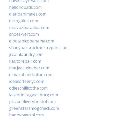
hawkscayresort.com
hellonquads.com
diarioanimales.com
decogaleri.com
unavozparadios.com
shoes-vert.com
elbotanicopanama.com
shadyoaksrockportrvpark.com
jccoinlaundry.com
kautorepair.com
marjaeswinebar.com
elmazatlanclinton.com
ideacoffeenyc.com
odieschillicothe.com
lacantinitagalesburg.com
pizzadeliverybristol.com
greenstarsmogcheck.com
happypawspl.com