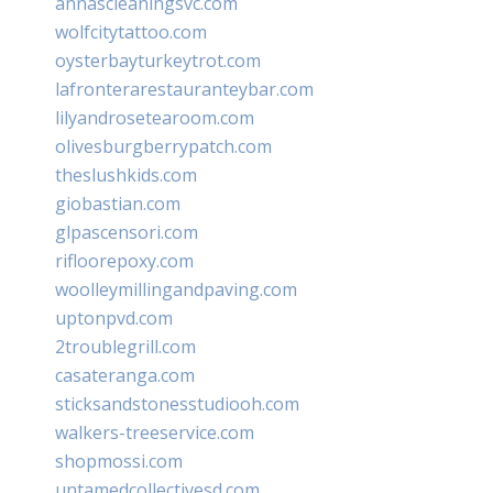
annascleaningsvc.com
wolfcitytattoo.com
oysterbayturkeytrot.com
lafronterarestauranteybar.com
lilyandrosetearoom.com
olivesburgberrypatch.com
theslushkids.com
giobastian.com
glpascensori.com
rifloorepoxy.com
woolleymillingandpaving.com
uptonpvd.com
2troublegrill.com
casateranga.com
sticksandstonesstudiooh.com
walkers-treeservice.com
shopmossi.com
untamedcollectivesd.com