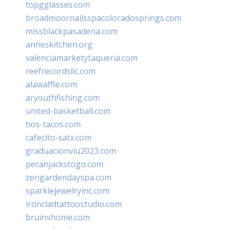
topgglasses.com
broadmoornailsspacoloradosprings.com
missblackpasadena.com
anneskitchen.org
valenciamarketytaqueria.com
reefrecordsllc.com
alawaffle.com
aryouthfishing.com
united-basketball.com
tios-tacos.com
cafecito-satx.com
graduacionviu2023.com
pecanjackstogo.com
zengardendayspa.com
sparklejewelryinc.com
ironcladtattoostudio.com
bruinshome.com