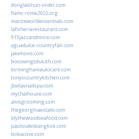
donglaishun-order.com
fiamc-rome2022.org
mariceworldessentials.com
lafisheriarestaurant.com
915jazzandmore.com
aguadulce-countryfair.com
jakehovis.com
bosswingsduluth.com
birminghamautocare.com
tonyscountrykitchen.com
jbellasnailspa.com
mychaihouse.com
alvisgrooming.com
thegeorginaestate.com
blythewoodseafood.com
paolosdelibangkok.com
bobacove.com