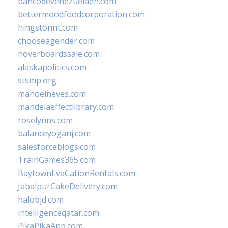
bancodevenezuelaen.com
bettermoodfoodcorporation.com
hingstonnt.com
chooseagender.com
hoverboardssale.com
alaskapolitics.com
stsmp.org
manoelneves.com
mandelaeffectlibrary.com
roselynns.com
balanceyoganj.com
salesforceblogs.com
TrainGames365.com
BaytownEvaCationRentals.com
JabalpurCakeDelivery.com
halobjd.com
intelligenceqatar.com
PikaPikaApp.com