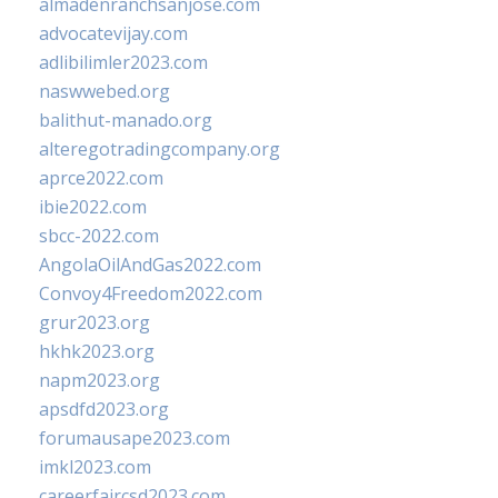
almadenranchsanjose.com
advocatevijay.com
adlibilimler2023.com
naswwebed.org
balithut-manado.org
alteregotradingcompany.org
aprce2022.com
ibie2022.com
sbcc-2022.com
AngolaOilAndGas2022.com
Convoy4Freedom2022.com
grur2023.org
hkhk2023.org
napm2023.org
apsdfd2023.org
forumausape2023.com
imkl2023.com
careerfaircsd2023.com