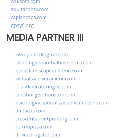
oaksofa.com
soultacohtx.com
capishcaps.com
gpsyfl.org
MEDIA PARTNER III
vwrepairarlington.com
cleaningservicebaltimore-md.com
beckslandscapeandfence.com
vistaaltadelveramendi.com
coastlinecateringnc.com
cuesburgershouston.com
psicologiaespecializadaencampeche.com
dmtacos.com
crescentstreetprinting.com
hornopizza.com
driveadragster.com