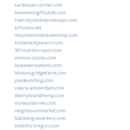
caribbean-corner.com
bluemoongiftcards.com
rivercitysteampunkexpo.com
kchoops.net
mountainsideskateshop.com
kirtlandcitytavern.com
301nutritionspot.com
ammos-stores.com
loceanecreations.com
birdsongridgefarm.com
joiedevivblog.com
valera-amsterdam.com
libertybrandhemp.com
norwoodinnwi.com
neighboursmarket.com
blackanguscareers.com
bolesfororegon.com