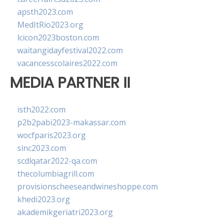
apsth2023.com
MedItRio2023.org
lcicon2023boston.com
waitangidayfestival2022.com
vacancesscolaires2022.com
MEDIA PARTNER II
isth2022.com
p2b2pabi2023-makassar.com
wocfparis2023.org
sinc2023.com
scdlqatar2022-qa.com
thecolumbiagrill.com
provisionscheeseandwineshoppe.com
khedi2023.org
akademikgeriatri2023.org