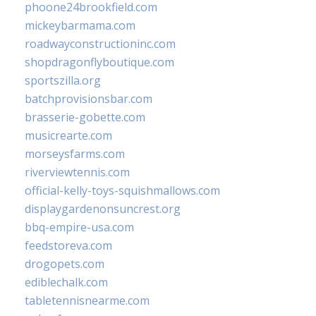
phoone24brookfield.com
mickeybarmama.com
roadwayconstructioninc.com
shopdragonflyboutique.com
sportszilla.org
batchprovisionsbar.com
brasserie-gobette.com
musicrearte.com
morseysfarms.com
riverviewtennis.com
official-kelly-toys-squishmallows.com
displaygardenonsuncrest.org
bbq-empire-usa.com
feedstoreva.com
drogopets.com
ediblechalk.com
tabletennisnearme.com