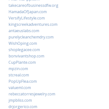
takecareofbusinessdfw.org
HamadaOfJapan.com
VersifyLifestyle.com
kingscreekadventures.com
antaeuslabs.com
purelycleanchemdry.com
WishOping.com
shoplegacee.com
bonvivantshop.com
CupPlante.com
mpzin.com
stcreal.com
PopUpFlea.com
valueml.com
rebeccatorresjewelry.com
jmpbliss.com
drjorgerico.com