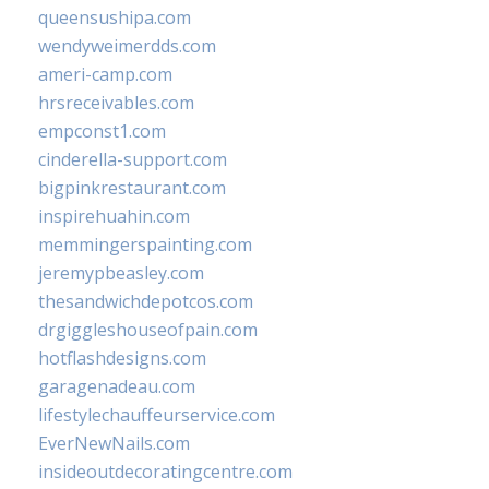
queensushipa.com
wendyweimerdds.com
ameri-camp.com
hrsreceivables.com
empconst1.com
cinderella-support.com
bigpinkrestaurant.com
inspirehuahin.com
memmingerspainting.com
jeremypbeasley.com
thesandwichdepotcos.com
drgiggleshouseofpain.com
hotflashdesigns.com
garagenadeau.com
lifestylechauffeurservice.com
EverNewNails.com
insideoutdecoratingcentre.com