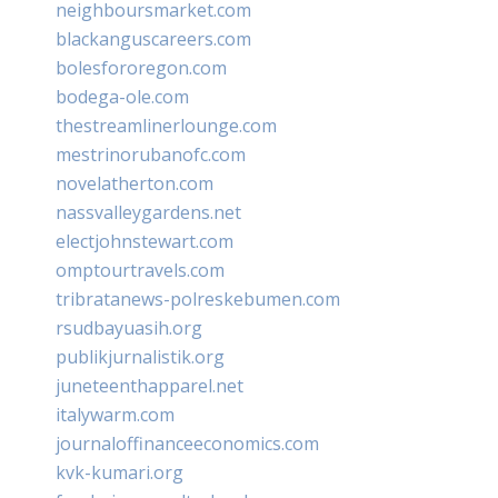
neighboursmarket.com
blackanguscareers.com
bolesfororegon.com
bodega-ole.com
thestreamlinerlounge.com
mestrinorubanofc.com
novelatherton.com
nassvalleygardens.net
electjohnstewart.com
omptourtravels.com
tribratanews-polreskebumen.com
rsudbayuasih.org
publikjurnalistik.org
juneteenthapparel.net
italywarm.com
journaloffinanceeconomics.com
kvk-kumari.org