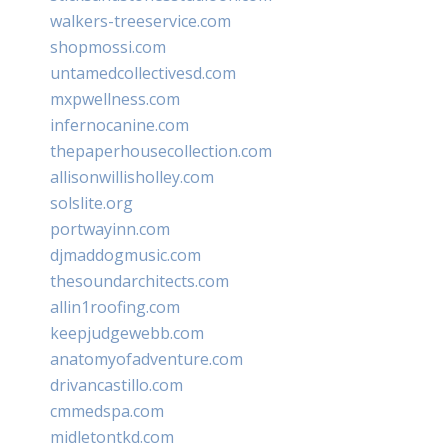
walkers-treeservice.com
shopmossi.com
untamedcollectivesd.com
mxpwellness.com
infernocanine.com
thepaperhousecollection.com
allisonwillisholley.com
solslite.org
portwayinn.com
djmaddogmusic.com
thesoundarchitects.com
allin1roofing.com
keepjudgewebb.com
anatomyofadventure.com
drivancastillo.com
cmmedspa.com
midletontkd.com