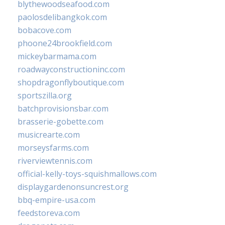
blythewoodseafood.com
paolosdelibangkok.com
bobacove.com
phoone24brookfield.com
mickeybarmama.com
roadwayconstructioninc.com
shopdragonflyboutique.com
sportszilla.org
batchprovisionsbar.com
brasserie-gobette.com
musicrearte.com
morseysfarms.com
riverviewtennis.com
official-kelly-toys-squishmallows.com
displaygardenonsuncrest.org
bbq-empire-usa.com
feedstoreva.com