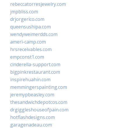
rebeccatorresjewelry.com
jmpbliss.com
drjorgerico.com
queensushipa.com
wendyweimerdds.com
ameri-camp.com
hrsreceivables.com
empconst1.com
cinderella-support.com
bigpinkrestaurant.com
inspirehuahin.com
memmingerspainting.com
jeremypbeasley.com
thesandwichdepotcos.com
drgiggleshouseofpain.com
hotflashdesigns.com
garagenadeau.com