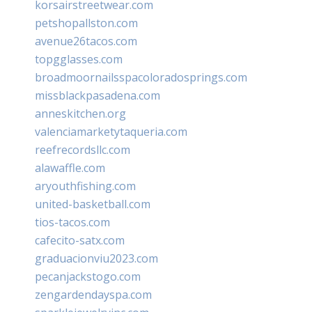
korsairstreetwear.com
petshopallston.com
avenue26tacos.com
topgglasses.com
broadmoornailsspacoloradosprings.com
missblackpasadena.com
anneskitchen.org
valenciamarketytaqueria.com
reefrecordsllc.com
alawaffle.com
aryouthfishing.com
united-basketball.com
tios-tacos.com
cafecito-satx.com
graduacionviu2023.com
pecanjackstogo.com
zengardendayspa.com