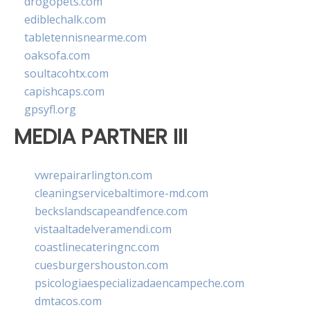
drogopets.com
ediblechalk.com
tabletennisnearme.com
oaksofa.com
soultacohtx.com
capishcaps.com
gpsyfl.org
MEDIA PARTNER III
vwrepairarlington.com
cleaningservicebaltimore-md.com
beckslandscapeandfence.com
vistaaltadelveramendi.com
coastlinecateringnc.com
cuesburgershouston.com
psicologiaespecializadaencampeche.com
dmtacos.com