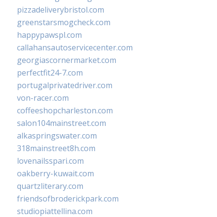
pizzadeliverybristol.com
greenstarsmogcheck.com
happypawspl.com
callahansautoservicecenter.com
georgiascornermarket.com
perfectfit24-7.com
portugalprivatedriver.com
von-racer.com
coffeeshopcharleston.com
salon104mainstreet.com
alkaspringswater.com
318mainstreet8h.com
lovenailsspari.com
oakberry-kuwait.com
quartzliterary.com
friendsofbroderickpark.com
studiopiattellina.com