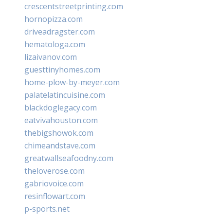
crescentstreetprinting.com
hornopizza.com
driveadragster.com
hematologa.com
lizaivanov.com
guesttinyhomes.com
home-plow-by-meyer.com
palatelatincuisine.com
blackdoglegacy.com
eatvivahouston.com
thebigshowok.com
chimeandstave.com
greatwallseafoodny.com
theloverose.com
gabriovoice.com
resinflowart.com
p-sports.net