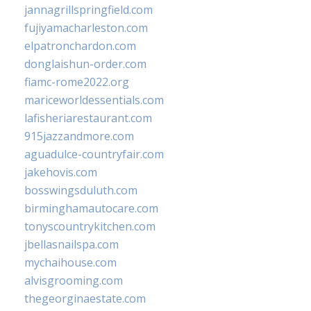
jannagrillspringfield.com
fujiyamacharleston.com
elpatronchardon.com
donglaishun-order.com
fiamc-rome2022.org
mariceworldessentials.com
lafisheriarestaurant.com
915jazzandmore.com
aguadulce-countryfair.com
jakehovis.com
bosswingsduluth.com
birminghamautocare.com
tonyscountrykitchen.com
jbellasnailspa.com
mychaihouse.com
alvisgrooming.com
thegeorginaestate.com