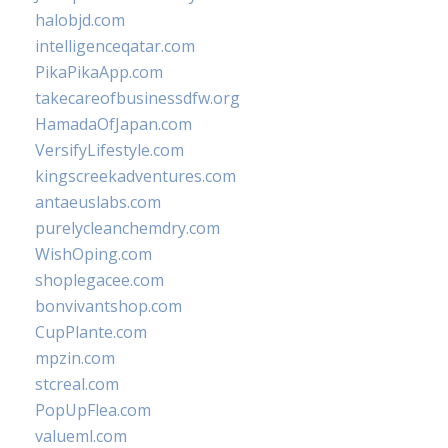
halobjd.com
intelligenceqatar.com
PikaPikaApp.com
takecareofbusinessdfw.org
HamadaOfJapan.com
VersifyLifestyle.com
kingscreekadventures.com
antaeuslabs.com
purelycleanchemdry.com
WishOping.com
shoplegacee.com
bonvivantshop.com
CupPlante.com
mpzin.com
stcreal.com
PopUpFlea.com
valueml.com