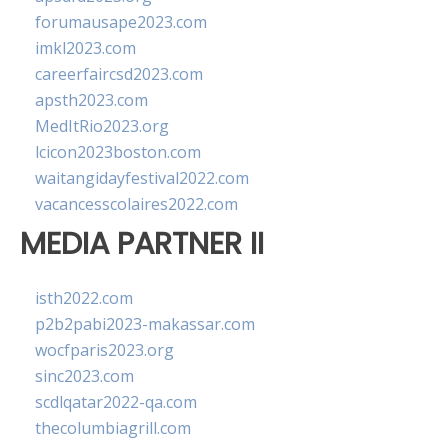
forumausape2023.com
imkl2023.com
careerfaircsd2023.com
apsth2023.com
MedItRio2023.org
lcicon2023boston.com
waitangidayfestival2022.com
vacancesscolaires2022.com
MEDIA PARTNER II
isth2022.com
p2b2pabi2023-makassar.com
wocfparis2023.org
sinc2023.com
scdlqatar2022-qa.com
thecolumbiagrill.com