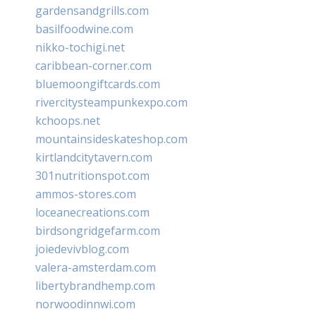
gardensandgrills.com
basilfoodwine.com
nikko-tochigi.net
caribbean-corner.com
bluemoongiftcards.com
rivercitysteampunkexpo.com
kchoops.net
mountainsideskateshop.com
kirtlandcitytavern.com
301nutritionspot.com
ammos-stores.com
loceanecreations.com
birdsongridgefarm.com
joiedevivblog.com
valera-amsterdam.com
libertybrandhemp.com
norwoodinnwi.com