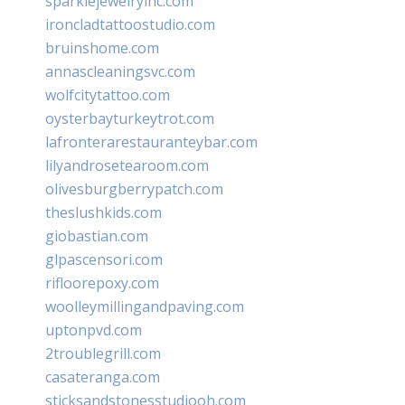
sparklejewelryinc.com
ironcladtattoostudio.com
bruinshome.com
annascleaningsvc.com
wolfcitytattoo.com
oysterbayturkeytrot.com
lafronterarestauranteybar.com
lilyandrosetearoom.com
olivesburgberrypatch.com
theslushkids.com
giobastian.com
glpascensori.com
rifloorepoxy.com
woolleymillingandpaving.com
uptonpvd.com
2troublegrill.com
casateranga.com
sticksandstonesstudiooh.com