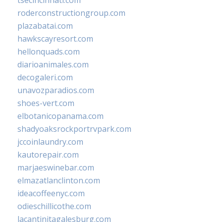
tsecincinnati.com
roderconstructiongroup.com
plazabatai.com
hawkscayresort.com
hellonquads.com
diarioanimales.com
decogaleri.com
unavozparadios.com
shoes-vert.com
elbotanicopanama.com
shadyoaksrockportrvpark.com
jccoinlaundry.com
kautorepair.com
marjaeswinebar.com
elmazatlanclinton.com
ideacoffeenyc.com
odieschillicothe.com
lacantinitagalesburg.com