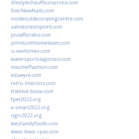
lifestylechauffeurservice.com
EverNewNails.com
insideoutdecoratingcentre.com
salvatoresinpoint.com
jovialfloralco.com
johnlscotthometeam.com
u-seehomes.com
watersportslagonissi.com
mischieffashion.com
eduwyre.com
retro-interiors.com
theblvd-boise.com
fpet2023.org
e-smart2022.org
ngrc2022.org
leesfamilyfoods.com
lewis-lewis-cpas.com