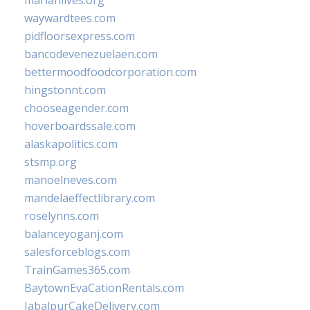
marianlives.org
waywardtees.com
pidfloorsexpress.com
bancodevenezuelaen.com
bettermoodfoodcorporation.com
hingstonnt.com
chooseagender.com
hoverboardssale.com
alaskapolitics.com
stsmp.org
manoelneves.com
mandelaeffectlibrary.com
roselynns.com
balanceyoganj.com
salesforceblogs.com
TrainGames365.com
BaytownEvaCationRentals.com
JabalpurCakeDelivery.com