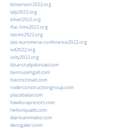
biosensor2022.org
ialp2022.org
klivet2022.org
ifac-hms2022.org
taoms2022.org
iias-euromena-conference2022.org
ivd2022.org
csity2022.org
ibsarstudyabroad.com
bennusehgall.com
tsecincinnati.com
roderconstructiongroup.com
plazabatai.com
hawkscayresort.com
hellonquads.com
diarioanimales.com
decogaleri.com