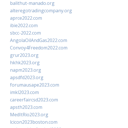
balithut-manado.org
alteregotradingcompany.org
aprce2022.com
ibie2022.com
sbcc-2022.com
AngolaOilAndGas2022.com
Convoy4Freedom2022.com
grur2023.org
hkhk2023.org
napm2023.org
apsdfd2023.org
forumausape2023.com
imkl2023.com
careerfaircsd2023.com
apsth2023.com
MedItRio2023.org
lcicon2023boston.com