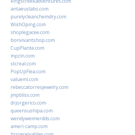
kingscreekadventures.com
antaeuslabs.com
purelycleanchemdry.com
WishOping.com
shoplegacee.com
bonvivantshop.com
CupPlante.com
mpzin.com
stcreal.com
PopUpFlea.com
valueml.com
rebeccatorresjewelry.com
jmpbliss.com
drjorgerico.com
queensushipa.com
wendyweimerdds.com
ameri-camp.com
hrsreceivables.com