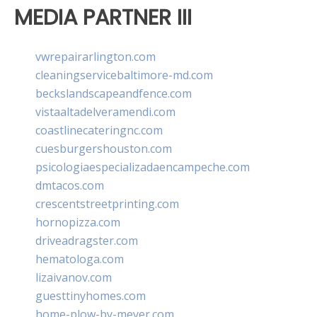
MEDIA PARTNER III
vwrepairarlington.com
cleaningservicebaltimore-md.com
beckslandscapeandfence.com
vistaaltadelveramendi.com
coastlinecateringnc.com
cuesburgershouston.com
psicologiaespecializadaencampeche.com
dmtacos.com
crescentstreetprinting.com
hornopizza.com
driveadragster.com
hematologa.com
lizaivanov.com
guesttinyhomes.com
home-plow-by-meyer.com