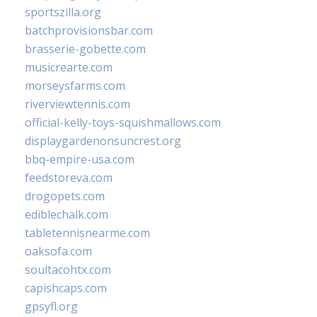
sportszilla.org
batchprovisionsbar.com
brasserie-gobette.com
musicrearte.com
morseysfarms.com
riverviewtennis.com
official-kelly-toys-squishmallows.com
displaygardenonsuncrest.org
bbq-empire-usa.com
feedstoreva.com
drogopets.com
ediblechalk.com
tabletennisnearme.com
oaksofa.com
soultacohtx.com
capishcaps.com
gpsyfl.org