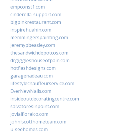
empconst1.com
cinderella-support.com
bigpinkrestaurant.com
inspirehuahin.com
memmingerspainting.com
jeremypbeasley.com
thesandwichdepotcos.com
drgiggleshouseofpain.com
hotflashdesigns.com
garagenadeau.com
lifestylechauffeurservice.com
EverNewNails.com
insideoutdecoratingcentre.com
salvatoresinpoint.com
jovialfloralco.com
johnlscotthometeam.com
u-seehomes.com