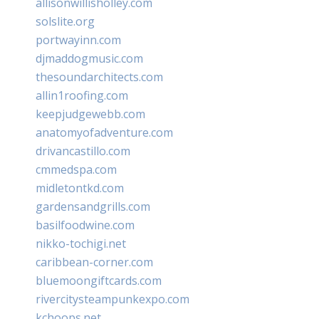
allisonwillisholley.com
solslite.org
portwayinn.com
djmaddogmusic.com
thesoundarchitects.com
allin1roofing.com
keepjudgewebb.com
anatomyofadventure.com
drivancastillo.com
cmmedspa.com
midletontkd.com
gardensandgrills.com
basilfoodwine.com
nikko-tochigi.net
caribbean-corner.com
bluemoongiftcards.com
rivercitysteampunkexpo.com
kchoops.net