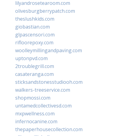
lilyandrosetearoom.com
olivesburgberrypatch.com
theslushkids.com
giobastian.com
glpascensori.com
rifloorepoxy.com
woolleymillingandpaving.com
uptonpvd.com
2troublegrill.com
casateranga.com
sticksandstonesstudiooh.com
walkers-treeservice.com
shopmossi.com
untamedcollectivesd.com
mxpwellness.com
infernocanine.com
thepaperhousecollection.com