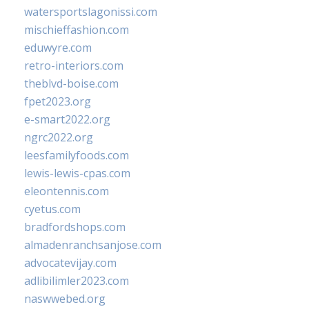
watersportslagonissi.com
mischieffashion.com
eduwyre.com
retro-interiors.com
theblvd-boise.com
fpet2023.org
e-smart2022.org
ngrc2022.org
leesfamilyfoods.com
lewis-lewis-cpas.com
eleontennis.com
cyetus.com
bradfordshops.com
almadenranchsanjose.com
advocatevijay.com
adlibilimler2023.com
naswwebed.org