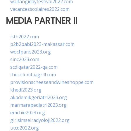
waitangidayfestival2022.com
vacancesscolaires2022.com
MEDIA PARTNER II
isth2022.com
p2b2pabi2023-makassar.com
wocfparis2023.org
sinc2023.com
scdlqatar2022-qa.com
thecolumbiagrill.com
provisionscheeseandwineshoppe.com
khedi2023.org
akademikgeriatri2023.org
marmarapediatri2023.org
emchie2023.org
girisimselradyoloji2022.org
utcd2022.org