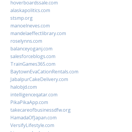
hoverboardssale.com
alaskapolitics.com
stsmp.org
manoelneves.com
mandelaeffectlibrary.com
roselynns.com
balanceyoganj.com
salesforceblogs.com
TrainGames365.com
BaytownEvaCationRentals.com
JabalpurCakeDelivery.com
halobjd.com
intelligenceqatar.com
PikaPikaApp.com
takecareofbusinessdfw.org
HamadaOfJapan.com
VersifyLifestyle.com