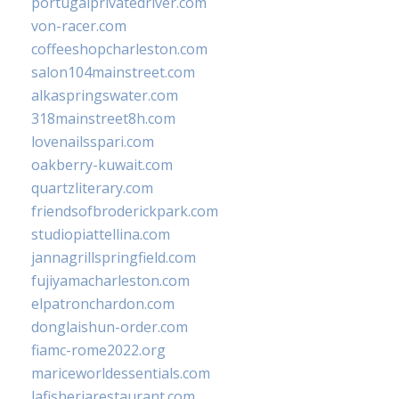
portugalprivatedriver.com
von-racer.com
coffeeshopcharleston.com
salon104mainstreet.com
alkaspringswater.com
318mainstreet8h.com
lovenailsspari.com
oakberry-kuwait.com
quartzliterary.com
friendsofbroderickpark.com
studiopiattellina.com
jannagrillspringfield.com
fujiyamacharleston.com
elpatronchardon.com
donglaishun-order.com
fiamc-rome2022.org
mariceworldessentials.com
lafisheriarestaurant.com