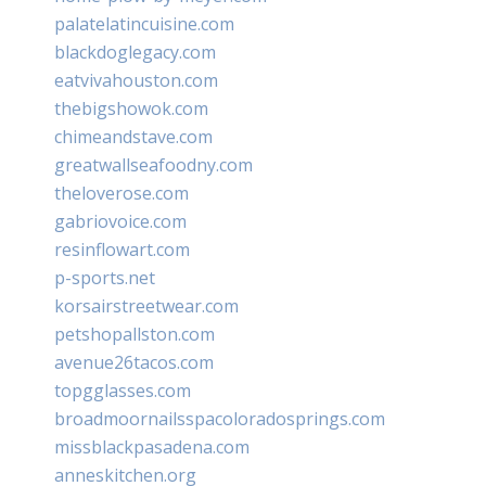
palatelatincuisine.com
blackdoglegacy.com
eatvivahouston.com
thebigshowok.com
chimeandstave.com
greatwallseafoodny.com
theloverose.com
gabriovoice.com
resinflowart.com
p-sports.net
korsairstreetwear.com
petshopallston.com
avenue26tacos.com
topgglasses.com
broadmoornailsspacoloradosprings.com
missblackpasadena.com
anneskitchen.org