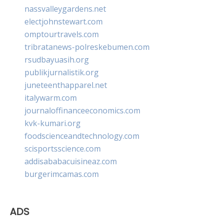
nassvalleygardens.net
electjohnstewart.com
omptourtravels.com
tribratanews-polreskebumen.com
rsudbayuasih.org
publikjurnalistik.org
juneteenthapparel.net
italywarm.com
journaloffinanceeconomics.com
kvk-kumari.org
foodscienceandtechnology.com
scisportsscience.com
addisababacuisineaz.com
burgerimcamas.com
ADS