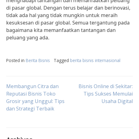
menghadapi tantangan dan memanfaatkan peluang
di pasar global. Dengan terus belajar dan berinovasi,
tidak ada hal yang tidak mungkin untuk meraih
kesuksesan di pasar global. Semua tergantung pada
bagaimana kita memanfaatkan tantangan dan
peluang yang ada.
Posted in
Berita Bisnis
Tagged
berita bisnis internasional
Post
Membangun Citra dan
Bisnis Online di Sekitar:
Reputasi Bisnis Toko
Tips Sukses Memulai
Grosir yang Unggul: Tips
Usaha Digital
navigation
dan Strategi Terbaik