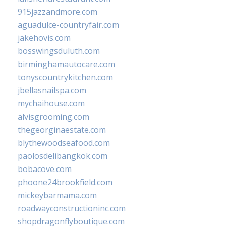
915jazzandmore.com
aguadulce-countryfair.com
jakehovis.com
bosswingsduluth.com
birminghamautocare.com
tonyscountrykitchen.com
jbellasnailspa.com
mychaihouse.com
alvisgrooming.com
thegeorginaestate.com
blythewoodseafood.com
paolosdelibangkok.com
bobacove.com
phoone24brookfield.com
mickeybarmama.com
roadwayconstructioninc.com
shopdragonflyboutique.com