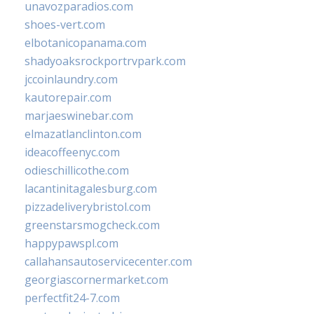
unavozparadios.com
shoes-vert.com
elbotanicopanama.com
shadyoaksrockportrvpark.com
jccoinlaundry.com
kautorepair.com
marjaeswinebar.com
elmazatlanclinton.com
ideacoffeenyc.com
odieschillicothe.com
lacantinitagalesburg.com
pizzadeliverybristol.com
greenstarsmogcheck.com
happypawspl.com
callahansautoservicecenter.com
georgiascornermarket.com
perfectfit24-7.com