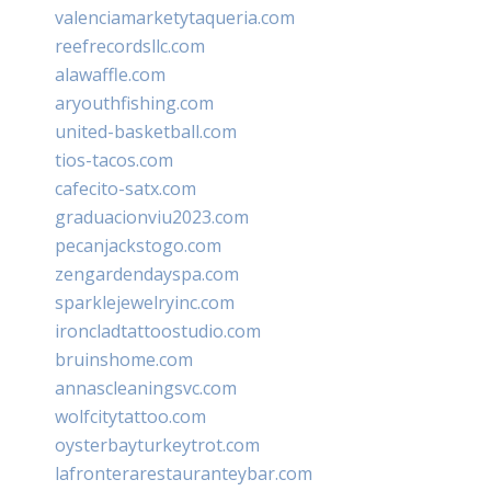
valenciamarketytaqueria.com
reefrecordsllc.com
alawaffle.com
aryouthfishing.com
united-basketball.com
tios-tacos.com
cafecito-satx.com
graduacionviu2023.com
pecanjackstogo.com
zengardendayspa.com
sparklejewelryinc.com
ironcladtattoostudio.com
bruinshome.com
annascleaningsvc.com
wolfcitytattoo.com
oysterbayturkeytrot.com
lafronterarestauranteybar.com