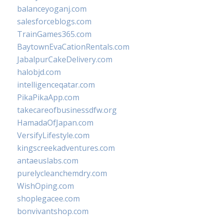
balanceyoganj.com
salesforceblogs.com
TrainGames365.com
BaytownEvaCationRentals.com
JabalpurCakeDelivery.com
halobjd.com
intelligenceqatar.com
PikaPikaApp.com
takecareofbusinessdfw.org
HamadaOfJapan.com
VersifyLifestyle.com
kingscreekadventures.com
antaeuslabs.com
purelycleanchemdry.com
WishOping.com
shoplegacee.com
bonvivantshop.com