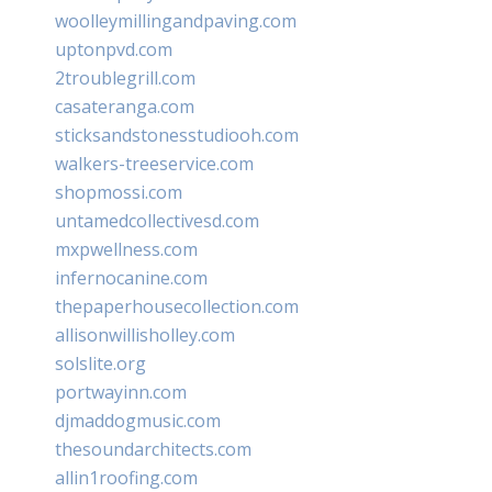
woolleymillingandpaving.com
uptonpvd.com
2troublegrill.com
casateranga.com
sticksandstonesstudiooh.com
walkers-treeservice.com
shopmossi.com
untamedcollectivesd.com
mxpwellness.com
infernocanine.com
thepaperhousecollection.com
allisonwillisholley.com
solslite.org
portwayinn.com
djmaddogmusic.com
thesoundarchitects.com
allin1roofing.com