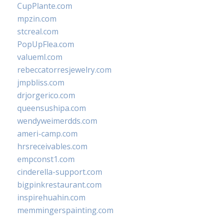
CupPlante.com
mpzin.com
stcreal.com
PopUpFlea.com
valueml.com
rebeccatorresjewelry.com
jmpbliss.com
drjorgerico.com
queensushipa.com
wendyweimerdds.com
ameri-camp.com
hrsreceivables.com
empconst1.com
cinderella-support.com
bigpinkrestaurant.com
inspirehuahin.com
memmingerspainting.com