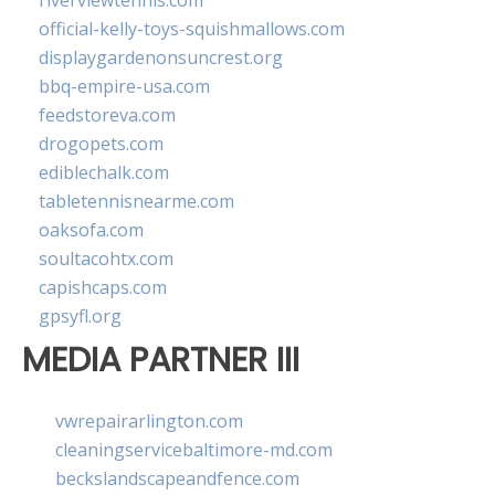
riverviewtennis.com
official-kelly-toys-squishmallows.com
displaygardenonsuncrest.org
bbq-empire-usa.com
feedstoreva.com
drogopets.com
ediblechalk.com
tabletennisnearme.com
oaksofa.com
soultacohtx.com
capishcaps.com
gpsyfl.org
MEDIA PARTNER III
vwrepairarlington.com
cleaningservicebaltimore-md.com
beckslandscapeandfence.com