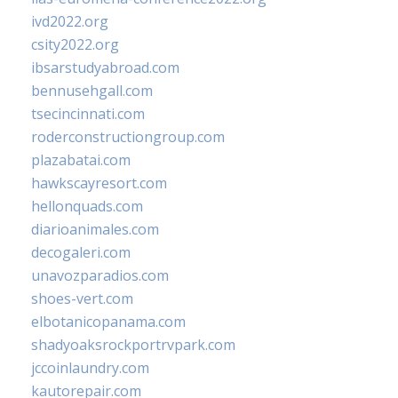
ivd2022.org
csity2022.org
ibsarstudyabroad.com
bennusehgall.com
tsecincinnati.com
roderconstructiongroup.com
plazabatai.com
hawkscayresort.com
hellonquads.com
diarioanimales.com
decogaleri.com
unavozparadios.com
shoes-vert.com
elbotanicopanama.com
shadyoaksrockportrvpark.com
jccoinlaundry.com
kautorepair.com