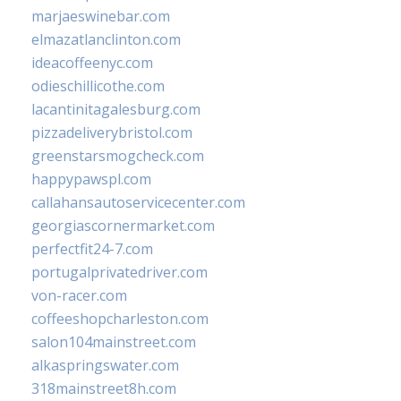
marjaeswinebar.com
elmazatlanclinton.com
ideacoffeenyc.com
odieschillicothe.com
lacantinitagalesburg.com
pizzadeliverybristol.com
greenstarsmogcheck.com
happypawspl.com
callahansautoservicecenter.com
georgiascornermarket.com
perfectfit24-7.com
portugalprivatedriver.com
von-racer.com
coffeeshopcharleston.com
salon104mainstreet.com
alkaspringswater.com
318mainstreet8h.com