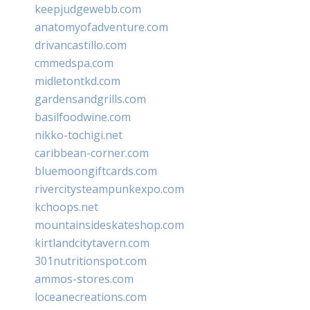
keepjudgewebb.com
anatomyofadventure.com
drivancastillo.com
cmmedspa.com
midletontkd.com
gardensandgrills.com
basilfoodwine.com
nikko-tochigi.net
caribbean-corner.com
bluemoongiftcards.com
rivercitysteampunkexpo.com
kchoops.net
mountainsideskateshop.com
kirtlandcitytavern.com
301nutritionspot.com
ammos-stores.com
loceanecreations.com