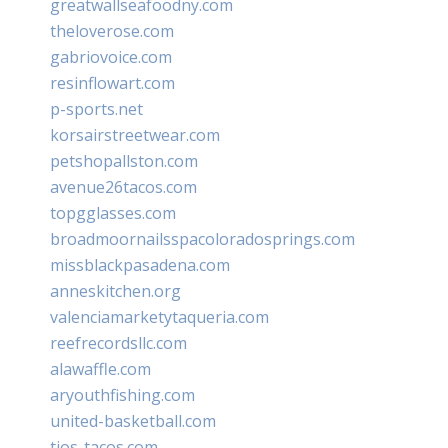
greatwallseafoodny.com
theloverose.com
gabriovoice.com
resinflowart.com
p-sports.net
korsairstreetwear.com
petshopallston.com
avenue26tacos.com
topgglasses.com
broadmoornailsspacoloradosprings.com
missblackpasadena.com
anneskitchen.org
valenciamarketytaqueria.com
reefrecordsllc.com
alawaffle.com
aryouthfishing.com
united-basketball.com
tios-tacos.com