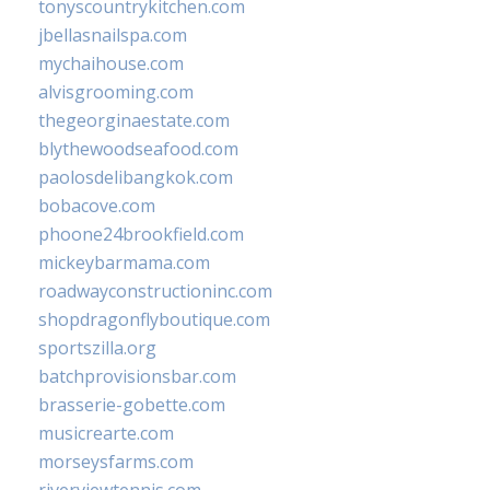
tonyscountrykitchen.com
jbellasnailspa.com
mychaihouse.com
alvisgrooming.com
thegeorginaestate.com
blythewoodseafood.com
paolosdelibangkok.com
bobacove.com
phoone24brookfield.com
mickeybarmama.com
roadwayconstructioninc.com
shopdragonflyboutique.com
sportszilla.org
batchprovisionsbar.com
brasserie-gobette.com
musicrearte.com
morseysfarms.com