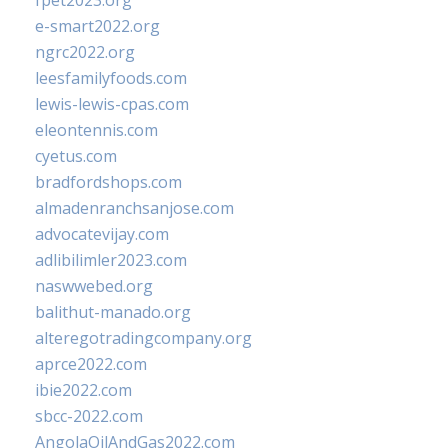
fpet2023.org
e-smart2022.org
ngrc2022.org
leesfamilyfoods.com
lewis-lewis-cpas.com
eleontennis.com
cyetus.com
bradfordshops.com
almadenranchsanjose.com
advocatevijay.com
adlibilimler2023.com
naswwebed.org
balithut-manado.org
alteregotradingcompany.org
aprce2022.com
ibie2022.com
sbcc-2022.com
AngolaOilAndGas2022.com