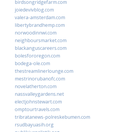
birdsongridgefarm.com
joiedevivblog.com
valera-amsterdam.com
libertybrandhemp.com
norwoodinnwi.com
neighboursmarket.com
blackanguscareers.com
bolesfororegon.com
bodega-ole.com
thestreamlinerlounge.com
mestrinorubanofc.com
novelatherton.com
nassvalleygardens.net
electjohnstewart.com
omptourtravels.com
tribratanews-polreskebumen.com
rsudbayuasih.org