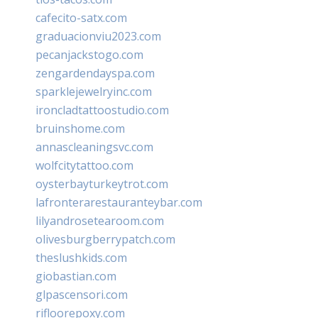
cafecito-satx.com
graduacionviu2023.com
pecanjackstogo.com
zengardendayspa.com
sparklejewelryinc.com
ironcladtattoostudio.com
bruinshome.com
annascleaningsvc.com
wolfcitytattoo.com
oysterbayturkeytrot.com
lafronterarestauranteybar.com
lilyandrosetearoom.com
olivesburgberrypatch.com
theslushkids.com
giobastian.com
glpascensori.com
rifloorepoxy.com