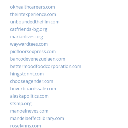
okhealthcareers.com
theintexperience.com
unboundedthefilm.com
catfriends-bg.org
marianlives.org
waywardtees.com
pidfloorsexpress.com
bancodevenezuelaen.com
bettermoodfoodcorporation.com
hingstonnt.com
chooseagender.com
hoverboardssale.com
alaskapolitics.com
stsmp.org
manoelneves.com
mandelaeffectlibrary.com
roselynns.com