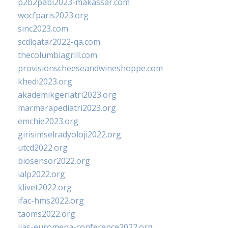
p2b2pabi2023-makassar.com
wocfparis2023.org
sinc2023.com
scdlqatar2022-qa.com
thecolumbiagrill.com
provisionscheeseandwineshoppe.com
khedi2023.org
akademikgeriatri2023.org
marmarapediatri2023.org
emchie2023.org
girisimselradyoloji2022.org
utcd2022.org
biosensor2022.org
ialp2022.org
klivet2022.org
ifac-hms2022.org
taoms2022.org
iias-euromena-conference2022.org