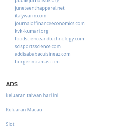
publikjurnalistik.org
juneteenthapparel.net
italywarm.com
journaloffinanceeconomics.com
kvk-kumari.org
foodscienceandtechnology.com
scisportsscience.com
addisababacuisineaz.com
burgerimcamas.com
ADS
keluaran taiwan hari ini
Keluaran Macau
Slot