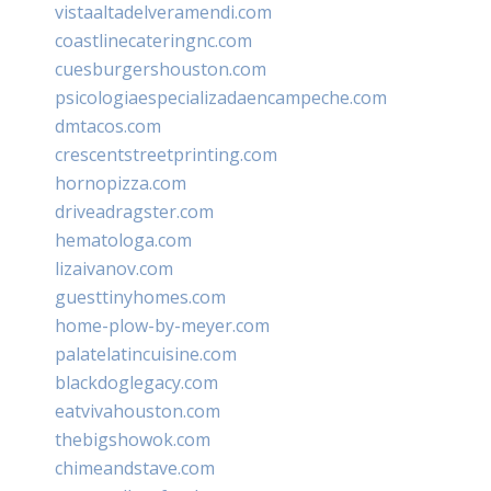
vistaaltadelveramendi.com
coastlinecateringnc.com
cuesburgershouston.com
psicologiaespecializadaencampeche.com
dmtacos.com
crescentstreetprinting.com
hornopizza.com
driveadragster.com
hematologa.com
lizaivanov.com
guesttinyhomes.com
home-plow-by-meyer.com
palatelatincuisine.com
blackdoglegacy.com
eatvivahouston.com
thebigshowok.com
chimeandstave.com