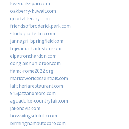
lovenailsspari.com
oakberry-kuwait.com
quartzliterary.com
friendsofbroderickpark.com
studiopiattellina.com
jannagrillspringfield.com
fujiyamacharleston.com
elpatronchardon.com
donglaishun-order.com
fiamc-rome2022.org
mariceworldessentials.com
lafisheriarestaurant.com
915jazzandmore.com
aguadulce-countryfair.com
jakehovis.com
bosswingsduluth.com
birminghamautocare.com