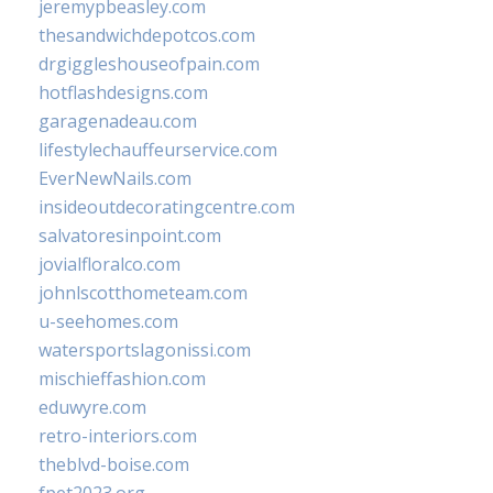
jeremypbeasley.com
thesandwichdepotcos.com
drgiggleshouseofpain.com
hotflashdesigns.com
garagenadeau.com
lifestylechauffeurservice.com
EverNewNails.com
insideoutdecoratingcentre.com
salvatoresinpoint.com
jovialfloralco.com
johnlscotthometeam.com
u-seehomes.com
watersportslagonissi.com
mischieffashion.com
eduwyre.com
retro-interiors.com
theblvd-boise.com