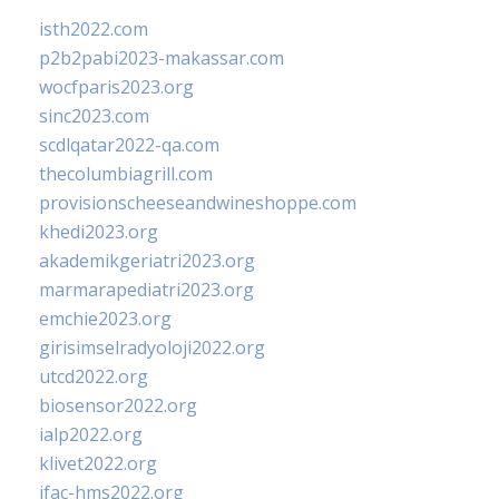
isth2022.com
p2b2pabi2023-makassar.com
wocfparis2023.org
sinc2023.com
scdlqatar2022-qa.com
thecolumbiagrill.com
provisionscheeseandwineshoppe.com
khedi2023.org
akademikgeriatri2023.org
marmarapediatri2023.org
emchie2023.org
girisimselradyoloji2022.org
utcd2022.org
biosensor2022.org
ialp2022.org
klivet2022.org
ifac-hms2022.org