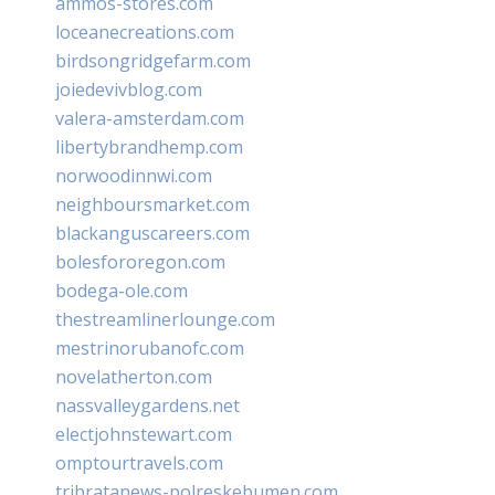
ammos-stores.com
loceanecreations.com
birdsongridgefarm.com
joiedevivblog.com
valera-amsterdam.com
libertybrandhemp.com
norwoodinnwi.com
neighboursmarket.com
blackanguscareers.com
bolesfororegon.com
bodega-ole.com
thestreamlinerlounge.com
mestrinorubanofc.com
novelatherton.com
nassvalleygardens.net
electjohnstewart.com
omptourtravels.com
tribratanews-polreskebumen.com