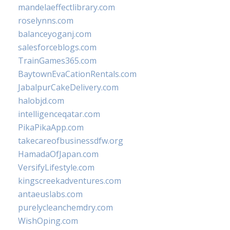
mandelaeffectlibrary.com
roselynns.com
balanceyoganj.com
salesforceblogs.com
TrainGames365.com
BaytownEvaCationRentals.com
JabalpurCakeDelivery.com
halobjd.com
intelligenceqatar.com
PikaPikaApp.com
takecareofbusinessdfw.org
HamadaOfJapan.com
VersifyLifestyle.com
kingscreekadventures.com
antaeuslabs.com
purelycleanchemdry.com
WishOping.com