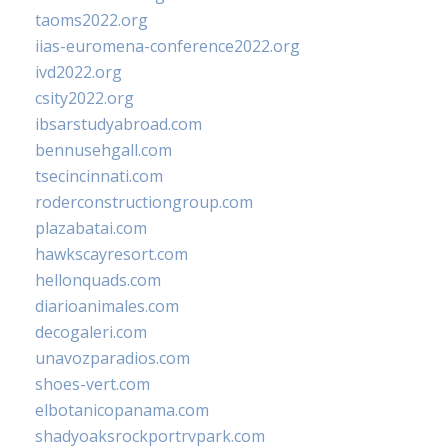
taoms2022.org
iias-euromena-conference2022.org
ivd2022.org
csity2022.org
ibsarstudyabroad.com
bennusehgall.com
tsecincinnati.com
roderconstructiongroup.com
plazabatai.com
hawkscayresort.com
hellonquads.com
diarioanimales.com
decogaleri.com
unavozparadios.com
shoes-vert.com
elbotanicopanama.com
shadyoaksrockportrvpark.com