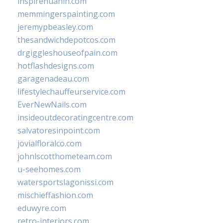
inspirehuahin.com
memmingerspainting.com
jeremypbeasley.com
thesandwichdepotcos.com
drgiggleshouseofpain.com
hotflashdesigns.com
garagenadeau.com
lifestylechauffeurservice.com
EverNewNails.com
insideoutdecoratingcentre.com
salvatoresinpoint.com
jovialfloralco.com
johnlscotthometeam.com
u-seehomes.com
watersportslagonissi.com
mischieffashion.com
eduwyre.com
retro-interiors.com