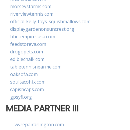
morseysfarms.com
riverviewtennis.com
official-kelly-toys-squishmallows.com
displaygardenonsuncrest.org
bbq-empire-usa.com
feedstoreva.com
drogopets.com
ediblechalk.com
tabletennisnearme.com
oaksofa.com
soultacohtx.com
capishcaps.com
gpsyfl.org
MEDIA PARTNER III
vwrepairarlington.com