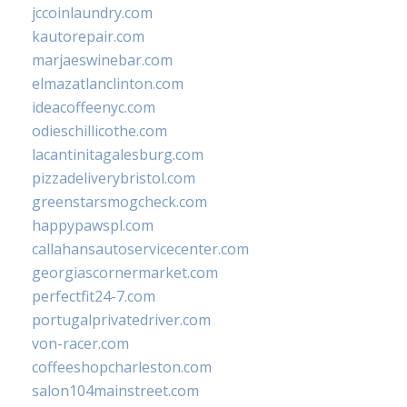
jccoinlaundry.com
kautorepair.com
marjaeswinebar.com
elmazatlanclinton.com
ideacoffeenyc.com
odieschillicothe.com
lacantinitagalesburg.com
pizzadeliverybristol.com
greenstarsmogcheck.com
happypawspl.com
callahansautoservicecenter.com
georgiascornermarket.com
perfectfit24-7.com
portugalprivatedriver.com
von-racer.com
coffeeshopcharleston.com
salon104mainstreet.com