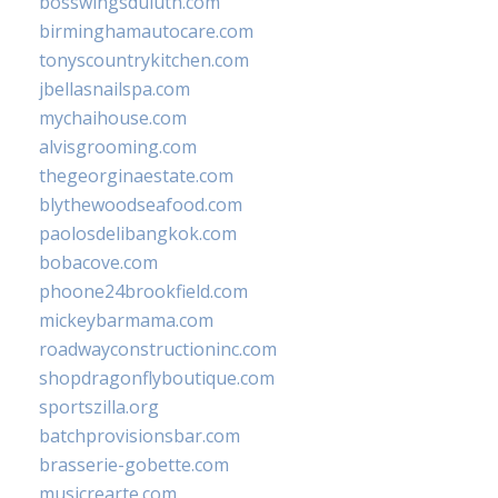
bosswingsduluth.com
birminghamautocare.com
tonyscountrykitchen.com
jbellasnailspa.com
mychaihouse.com
alvisgrooming.com
thegeorginaestate.com
blythewoodseafood.com
paolosdelibangkok.com
bobacove.com
phoone24brookfield.com
mickeybarmama.com
roadwayconstructioninc.com
shopdragonflyboutique.com
sportszilla.org
batchprovisionsbar.com
brasserie-gobette.com
musicrearte.com