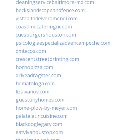
cleaningservicebaltimore-md.com
beckslandscapeandfence.com
vistaaltadelveramendi.com
coastlinecateringnc.com
cuesburgershouston.com
psicologiaespecializadaencampeche.com
dmtacos.com
crescentstreetprinting.com
hornopizza.com
driveadragster.com
hematologa.com
lizaivanov.com
guesttinyhomes.com
home-plow-by-meyer.com
palatelatincuisine.com
blackdoglegacy.com
eatvivahouston.com