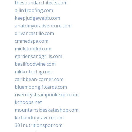
thesoundarchitects.com
allin1roofing.com
keepjudgewebb.com
anatomyofadventure.com
drivancastillo.com
cmmedspa.com
midletontkd.com
gardensandgrills.com
basilfoodwine.com
nikko-tochigi.net
caribbean-corner.com
bluemoongiftcards.com
rivercitysteampunkexpo.com
kchoops.net
mountainsideskateshop.com
kirtlandcitytavern.com
301nutritionspot.com