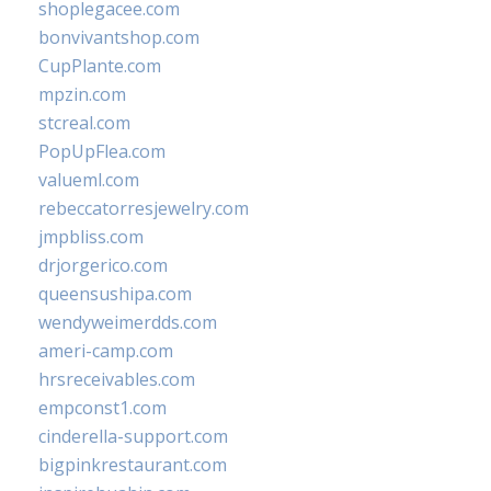
shoplegacee.com
bonvivantshop.com
CupPlante.com
mpzin.com
stcreal.com
PopUpFlea.com
valueml.com
rebeccatorresjewelry.com
jmpbliss.com
drjorgerico.com
queensushipa.com
wendyweimerdds.com
ameri-camp.com
hrsreceivables.com
empconst1.com
cinderella-support.com
bigpinkrestaurant.com