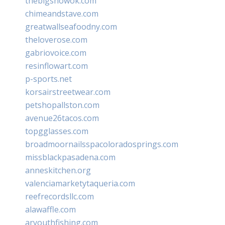
thebigshowok.com
chimeandstave.com
greatwallseafoodny.com
theloverose.com
gabriovoice.com
resinflowart.com
p-sports.net
korsairstreetwear.com
petshopallston.com
avenue26tacos.com
topgglasses.com
broadmoornailsspacoloradosprings.com
missblackpasadena.com
anneskitchen.org
valenciamarketytaqueria.com
reefrecordsllc.com
alawaffle.com
aryouthfishing.com