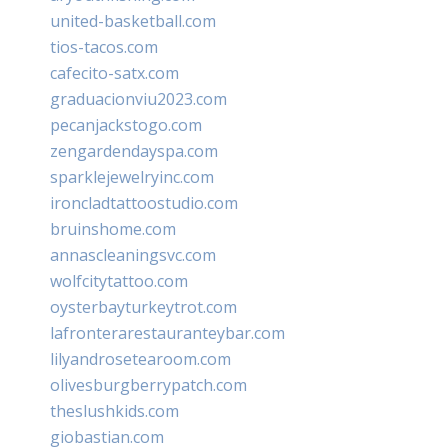
united-basketball.com
tios-tacos.com
cafecito-satx.com
graduacionviu2023.com
pecanjackstogo.com
zengardendayspa.com
sparklejewelryinc.com
ironcladtattoostudio.com
bruinshome.com
annascleaningsvc.com
wolfcitytattoo.com
oysterbayturkeytrot.com
lafronterarestauranteybar.com
lilyandrosetearoom.com
olivesburgberrypatch.com
theslushkids.com
giobastian.com