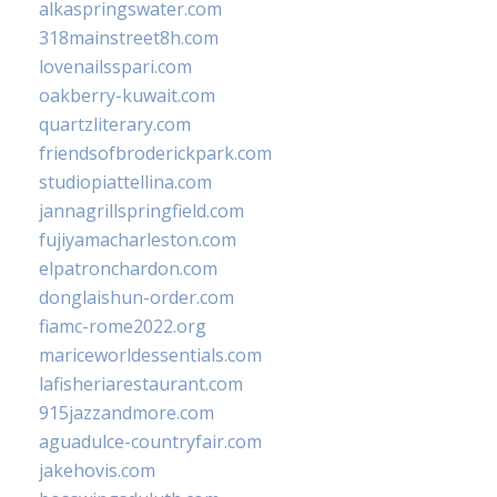
alkaspringswater.com
318mainstreet8h.com
lovenailsspari.com
oakberry-kuwait.com
quartzliterary.com
friendsofbroderickpark.com
studiopiattellina.com
jannagrillspringfield.com
fujiyamacharleston.com
elpatronchardon.com
donglaishun-order.com
fiamc-rome2022.org
mariceworldessentials.com
lafisheriarestaurant.com
915jazzandmore.com
aguadulce-countryfair.com
jakehovis.com