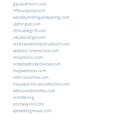
glpascensori.com
rifloorepoxy.com
woolleymillingandpaving.com
uptonpvd.com
2troublegrill.com
casateranga.com
sticksandstonesstudiooh.com
walkers-treeservice.com
shopmossi.com
untamedcollectivesd.com
mxpwellness.com
infernocanine.com
thepaperhousecollection.com
allisonwillisholley.com
solslite.org
portwayinn.com
djmaddogmusic.com