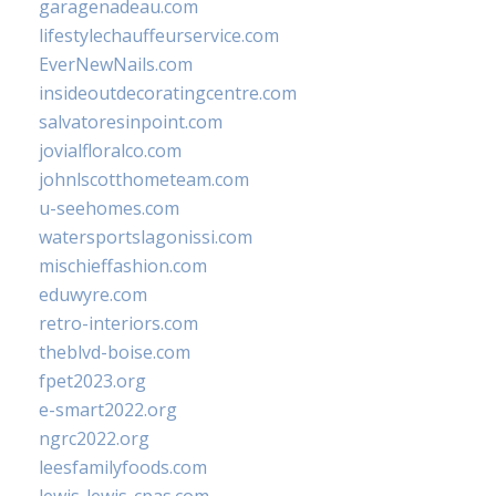
garagenadeau.com
lifestylechauffeurservice.com
EverNewNails.com
insideoutdecoratingcentre.com
salvatoresinpoint.com
jovialfloralco.com
johnlscotthometeam.com
u-seehomes.com
watersportslagonissi.com
mischieffashion.com
eduwyre.com
retro-interiors.com
theblvd-boise.com
fpet2023.org
e-smart2022.org
ngrc2022.org
leesfamilyfoods.com