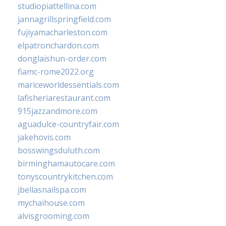
studiopiattellina.com
jannagrillspringfield.com
fujiyamacharleston.com
elpatronchardon.com
donglaishun-order.com
fiamc-rome2022.org
mariceworldessentials.com
lafisheriarestaurant.com
915jazzandmore.com
aguadulce-countryfair.com
jakehovis.com
bosswingsduluth.com
birminghamautocare.com
tonyscountrykitchen.com
jbellasnailspa.com
mychaihouse.com
alvisgrooming.com