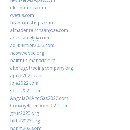
lewis-lewis-cpas.com
eleontennis.com
cyetus.com
bradfordshops.com
almadenranchsanjose.com
advocatevijay.com
adlibilimler2023.com
naswwebed.org
balithut-manado.org
alteregotradingcompany.org
aprce2022.com
ibie2022.com
sbcc-2022.com
AngolaOilAndGas2022.com
Convoy4Freedom2022.com
grur2023.org
hkhk2023.org
napm2023.org