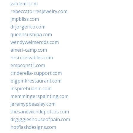
valueml.com
rebeccatorresjewelry.com
jmpbliss.com
drjorgerico.com
queensushipa.com
wendyweimerdds.com
ameri-camp.com
hrsreceivables.com
empconst1.com
cinderella-support.com
bigpinkrestaurant.com
inspirehuahin.com
memmingerspainting.com
jeremypbeasley.com
thesandwichdepotcos.com
drgiggleshouseofpain.com
hotflashdesigns.com