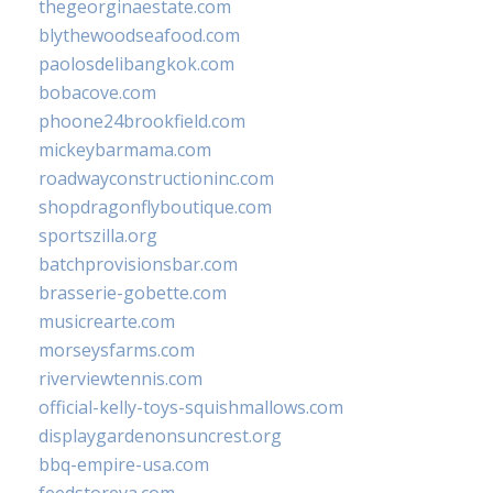
thegeorginaestate.com
blythewoodseafood.com
paolosdelibangkok.com
bobacove.com
phoone24brookfield.com
mickeybarmama.com
roadwayconstructioninc.com
shopdragonflyboutique.com
sportszilla.org
batchprovisionsbar.com
brasserie-gobette.com
musicrearte.com
morseysfarms.com
riverviewtennis.com
official-kelly-toys-squishmallows.com
displaygardenonsuncrest.org
bbq-empire-usa.com