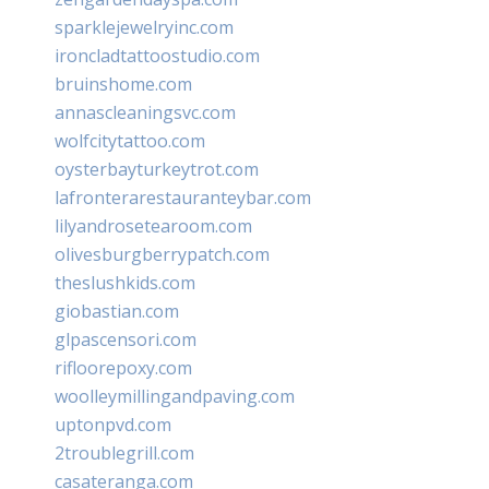
sparklejewelryinc.com
ironcladtattoostudio.com
bruinshome.com
annascleaningsvc.com
wolfcitytattoo.com
oysterbayturkeytrot.com
lafronterarestauranteybar.com
lilyandrosetearoom.com
olivesburgberrypatch.com
theslushkids.com
giobastian.com
glpascensori.com
rifloorepoxy.com
woolleymillingandpaving.com
uptonpvd.com
2troublegrill.com
casateranga.com