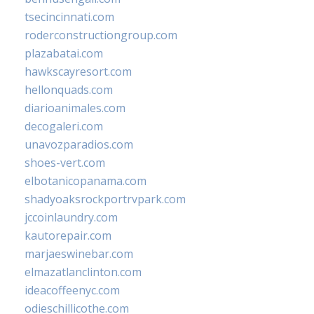
tsecincinnati.com
roderconstructiongroup.com
plazabatai.com
hawkscayresort.com
hellonquads.com
diarioanimales.com
decogaleri.com
unavozparadios.com
shoes-vert.com
elbotanicopanama.com
shadyoaksrockportrvpark.com
jccoinlaundry.com
kautorepair.com
marjaeswinebar.com
elmazatlanclinton.com
ideacoffeenyc.com
odieschillicothe.com