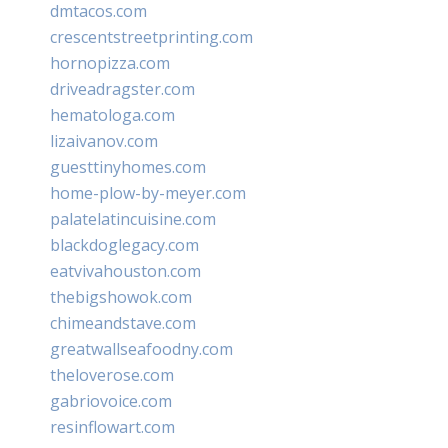
dmtacos.com
crescentstreetprinting.com
hornopizza.com
driveadragster.com
hematologa.com
lizaivanov.com
guesttinyhomes.com
home-plow-by-meyer.com
palatelatincuisine.com
blackdoglegacy.com
eatvivahouston.com
thebigshowok.com
chimeandstave.com
greatwallseafoodny.com
theloverose.com
gabriovoice.com
resinflowart.com