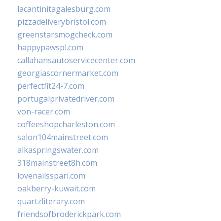
lacantinitagalesburg.com
pizzadeliverybristol.com
greenstarsmogcheck.com
happypawspl.com
callahansautoservicecenter.com
georgiascornermarket.com
perfectfit24-7.com
portugalprivatedriver.com
von-racer.com
coffeeshopcharleston.com
salon104mainstreet.com
alkaspringswater.com
318mainstreet8h.com
lovenailsspari.com
oakberry-kuwait.com
quartzliterary.com
friendsofbroderickpark.com