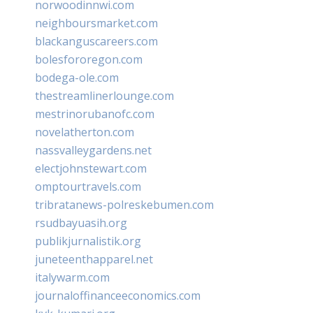
norwoodinnwi.com
neighboursmarket.com
blackanguscareers.com
bolesfororegon.com
bodega-ole.com
thestreamlinerlounge.com
mestrinorubanofc.com
novelatherton.com
nassvalleygardens.net
electjohnstewart.com
omptourtravels.com
tribratanews-polreskebumen.com
rsudbayuasih.org
publikjurnalistik.org
juneteenthapparel.net
italywarm.com
journaloffinanceeconomics.com