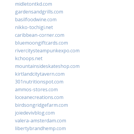
midletontkd.com
gardensandgrills.com
basilfoodwine.com
nikko-tochigi.net
caribbean-corner.com
bluemoongiftcards.com
rivercitysteampunkexpo.com
kchoops.net
mountainsideskateshop.com
kirtlandcitytavern.com
301nutritionspot.com
ammos-stores.com
loceanecreations.com
birdsongridgefarm.com
joiedevivblog.com
valera-amsterdam.com
libertybrandhemp.com