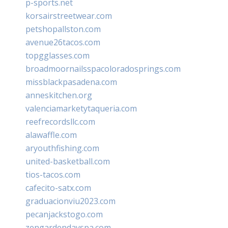
p-sports.net
korsairstreetwear.com
petshopallston.com
avenue26tacos.com
topgglasses.com
broadmoornailsspacoloradosprings.com
missblackpasadena.com
anneskitchen.org
valenciamarketytaqueria.com
reefrecordsllc.com
alawaffle.com
aryouthfishing.com
united-basketball.com
tios-tacos.com
cafecito-satx.com
graduacionviu2023.com
pecanjackstogo.com
zengardendayspa.com