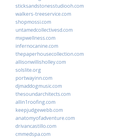
sticksandstonesstudiooh.com
walkers-treeservice.com
shopmossi.com
untamedcollectivesd.com
mxpwellness.com
infernocanine.com
thepaperhousecollection.com
allisonwillisholley.com
solslite.org
portwayinn.com
djmaddogmusic.com
thesoundarchitects.com
allin1roofing.com
keepjudgewebb.com
anatomyofadventure.com
drivancastillo.com
cmmedspa.com