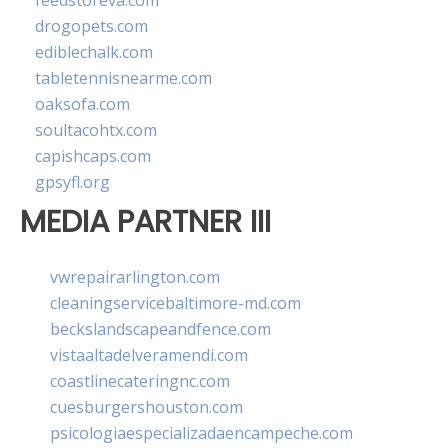
feedstoreva.com
drogopets.com
ediblechalk.com
tabletennisnearme.com
oaksofa.com
soultacohtx.com
capishcaps.com
gpsyfl.org
MEDIA PARTNER III
vwrepairarlington.com
cleaningservicebaltimore-md.com
beckslandscapeandfence.com
vistaaltadelveramendi.com
coastlinecateringnc.com
cuesburgershouston.com
psicologiaespecializadaencampeche.com