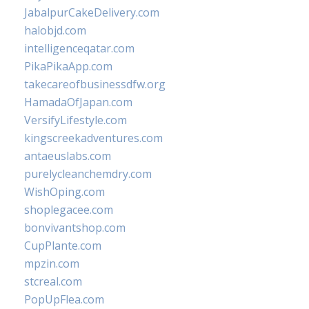
JabalpurCakeDelivery.com
halobjd.com
intelligenceqatar.com
PikaPikaApp.com
takecareofbusinessdfw.org
HamadaOfJapan.com
VersifyLifestyle.com
kingscreekadventures.com
antaeuslabs.com
purelycleanchemdry.com
WishOping.com
shoplegacee.com
bonvivantshop.com
CupPlante.com
mpzin.com
stcreal.com
PopUpFlea.com