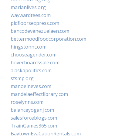
marianlives.org
waywardtees.com
pidfloorsexpress.com
bancodevenezuelaen.com
bettermoodfoodcorporation.com
hingstonnt.com
chooseagender.com
hoverboardssale.com
alaskapolitics.com
stsmp.org
manoelneves.com
mandelaeffectlibrary.com
roselynns.com
balanceyoganj.com
salesforceblogs.com
TrainGames365.com
BaytownEvaCationRentals.com