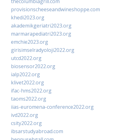
thecolumbiagrill.com
provisionscheeseandwineshoppe.com
khedi2023.org
akademikgeriatri2023.org
marmarapediatri2023.org
emchie2023.org
girisimselradyoloji2022.org
utcd2022.org
biosensor2022.org
ialp2022.org
klivet2022.org
ifac-hms2022.org
taoms2022.org
iias-euromena-conference2022.org
ivd2022.org
csity2022.org
ibsarstudyabroad.com
bennusehgall.com