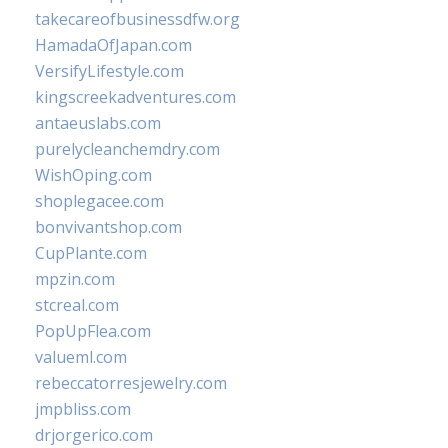
takecareofbusinessdfw.org
HamadaOfJapan.com
VersifyLifestyle.com
kingscreekadventures.com
antaeuslabs.com
purelycleanchemdry.com
WishOping.com
shoplegacee.com
bonvivantshop.com
CupPlante.com
mpzin.com
stcreal.com
PopUpFlea.com
valueml.com
rebeccatorresjewelry.com
jmpbliss.com
drjorgerico.com