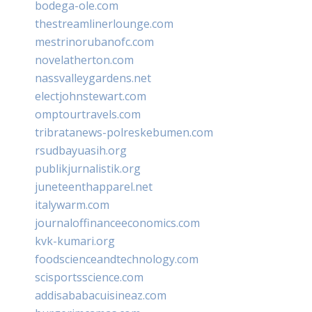
bodega-ole.com
thestreamlinerlounge.com
mestrinorubanofc.com
novelatherton.com
nassvalleygardens.net
electjohnstewart.com
omptourtravels.com
tribratanews-polreskebumen.com
rsudbayuasih.org
publikjurnalistik.org
juneteenthapparel.net
italywarm.com
journaloffinanceeconomics.com
kvk-kumari.org
foodscienceandtechnology.com
scisportsscience.com
addisababacuisineaz.com