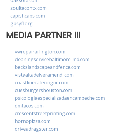
oaksofa.com
soultacohtx.com
capishcaps.com
gpsyfl.org
MEDIA PARTNER III
vwrepairarlington.com
cleaningservicebaltimore-md.com
beckslandscapeandfence.com
vistaaltadelveramendi.com
coastlinecateringnc.com
cuesburgershouston.com
psicologiaespecializadaencampeche.com
dmtacos.com
crescentstreetprinting.com
hornopizza.com
driveadragster.com