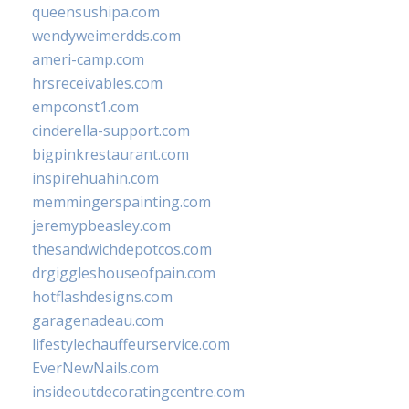
queensushipa.com
wendyweimerdds.com
ameri-camp.com
hrsreceivables.com
empconst1.com
cinderella-support.com
bigpinkrestaurant.com
inspirehuahin.com
memmingerspainting.com
jeremypbeasley.com
thesandwichdepotcos.com
drgiggleshouseofpain.com
hotflashdesigns.com
garagenadeau.com
lifestylechauffeurservice.com
EverNewNails.com
insideoutdecoratingcentre.com