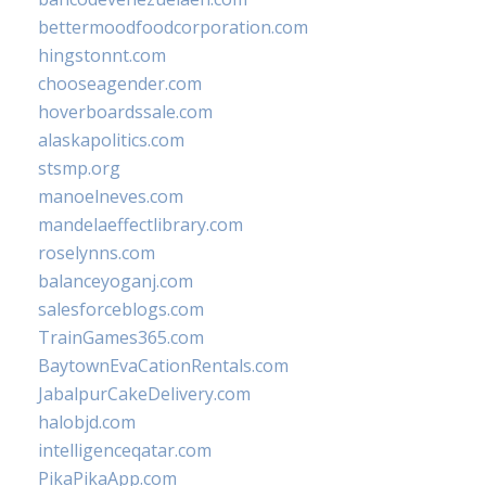
bettermoodfoodcorporation.com
hingstonnt.com
chooseagender.com
hoverboardssale.com
alaskapolitics.com
stsmp.org
manoelneves.com
mandelaeffectlibrary.com
roselynns.com
balanceyoganj.com
salesforceblogs.com
TrainGames365.com
BaytownEvaCationRentals.com
JabalpurCakeDelivery.com
halobjd.com
intelligenceqatar.com
PikaPikaApp.com