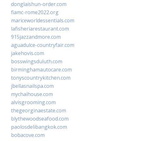
donglaishun-order.com
fiamc-rome2022.org
mariceworldessentials.com
lafisheriarestaurant.com
915jazzandmore.com
aguadulce-countryfair.com
jakehovis.com
bosswingsduluth.com
birminghamautocare.com
tonyscountrykitchen.com
jbellasnailspa.com
mychaihouse.com
alvisgrooming.com
thegeorginaestate.com
blythewoodseafood.com
paolosdelibangkok.com
bobacove.com