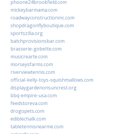
phoone24brookfield.com
mickeybarmama.com
roadwayconstructioninc.com
shopdragonflyboutique.com
sportszilla.org
batchprovisionsbar.com
brasserie-gobette.com
musicrearte.com
morseysfarms.com
riverviewtennis.com
official-kelly-toys-squishmallows.com
displaygardenonsuncrest.org
bbq-empire-usa.com
feedstoreva.com
drogopets.com
ediblechalk.com
tabletennisnearme.com