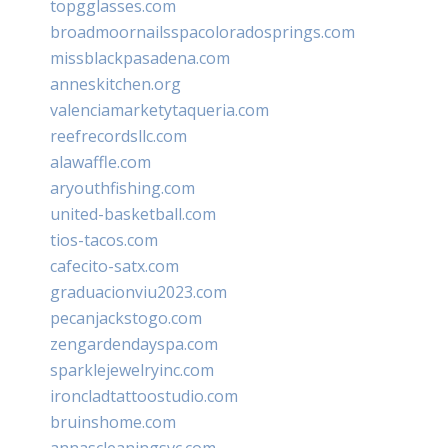
topgglasses.com
broadmoornailsspacoloradosprings.com
missblackpasadena.com
anneskitchen.org
valenciamarketytaqueria.com
reefrecordsllc.com
alawaffle.com
aryouthfishing.com
united-basketball.com
tios-tacos.com
cafecito-satx.com
graduacionviu2023.com
pecanjackstogo.com
zengardendayspa.com
sparklejewelryinc.com
ironcladtattoostudio.com
bruinshome.com
annascleaningsvc.com