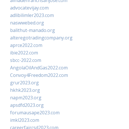
almadenranchsanjose.com
advocatevijay.com
adlibilimler2023.com
naswwebed.org
balithut-manado.org
alteregotradingcompany.org
aprce2022.com
ibie2022.com
sbcc-2022.com
AngolaOilAndGas2022.com
Convoy4Freedom2022.com
grur2023.org
hkhk2023.org
napm2023.org
apsdfd2023.org
forumausape2023.com
imkl2023.com
careerfaircsd2023.com