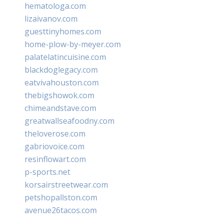
hematologa.com
lizaivanov.com
guesttinyhomes.com
home-plow-by-meyer.com
palatelatincuisine.com
blackdoglegacy.com
eatvivahouston.com
thebigshowok.com
chimeandstave.com
greatwallseafoodny.com
theloverose.com
gabriovoice.com
resinflowart.com
p-sports.net
korsairstreetwear.com
petshopallston.com
avenue26tacos.com