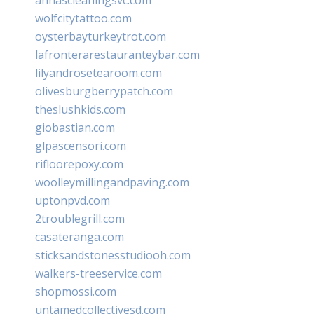
wolfcitytattoo.com
oysterbayturkeytrot.com
lafronterarestauranteybar.com
lilyandrosetearoom.com
olivesburgberrypatch.com
theslushkids.com
giobastian.com
glpascensori.com
rifloorepoxy.com
woolleymillingandpaving.com
uptonpvd.com
2troublegrill.com
casateranga.com
sticksandstonesstudiooh.com
walkers-treeservice.com
shopmossi.com
untamedcollectivesd.com