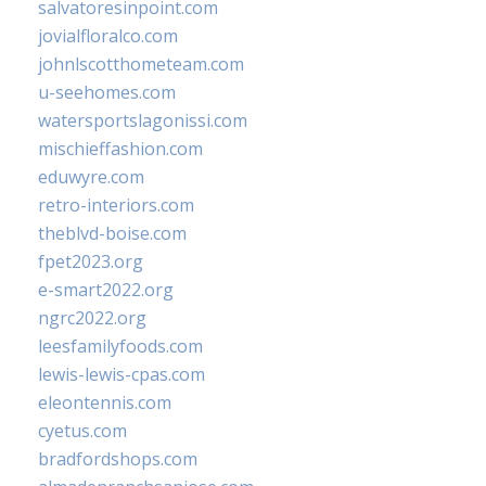
salvatoresinpoint.com
jovialfloralco.com
johnlscotthometeam.com
u-seehomes.com
watersportslagonissi.com
mischieffashion.com
eduwyre.com
retro-interiors.com
theblvd-boise.com
fpet2023.org
e-smart2022.org
ngrc2022.org
leesfamilyfoods.com
lewis-lewis-cpas.com
eleontennis.com
cyetus.com
bradfordshops.com