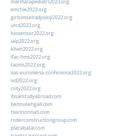
marmarapediatri2023.org
emchie2023.org
girisimselradyoloji2022.org
utcd2022.org
biosensor2022.org
ialp2022.org
klivet2022.org
ifac-hms2022.org
taoms2022.org
iias-euromena-conference2022.org
ivd2022.org
csity2022.org
ibsarstudyabroad.com
bennusehgall.com
tsecincinnati.com
roderconstructiongroup.com
plazabatai.com
hawkscayresort.com