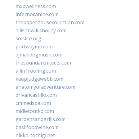
mxpwellness.com
infernocanine.com
thepaperhousecollection.com
allisonwillisholley.com
solslite.org
portwayinn.com
djmaddogmusic.com
thesoundarchitects.com
allin1roofing.com
keepjudgewebb.com
anatomyofadventure.com
drivancastillo.com
cmmedspa.com
midletontkd.com
gardensandgrills.com
basilfoodwine.com
nikko-tochigi.net