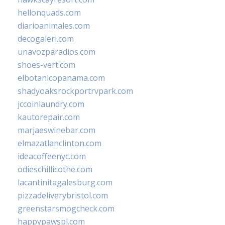
hellonquads.com
diarioanimales.com
decogaleri.com
unavozparadios.com
shoes-vert.com
elbotanicopanama.com
shadyoaksrockportrvpark.com
jccoinlaundry.com
kautorepair.com
marjaeswinebar.com
elmazatlanclinton.com
ideacoffeenyc.com
odieschillicothe.com
lacantinitagalesburg.com
pizzadeliverybristol.com
greenstarsmogcheck.com
happypawspl.com