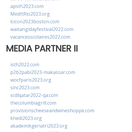
apsth2023.com
MedItRio2023.org
lcicon2023boston.com
waitangidayfestival2022.com
vacancesscolaires2022.com
MEDIA PARTNER II
isth2022.com
p2b2pabi2023-makassar.com
wocfparis2023.org
sinc2023.com
scdlqatar2022-qa.com
thecolumbiagrill.com
provisionscheeseandwineshoppe.com
khedi2023.org
akademikgeriatri2023.org