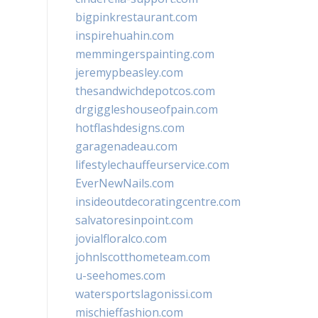
bigpinkrestaurant.com
inspirehuahin.com
memmingerspainting.com
jeremypbeasley.com
thesandwichdepotcos.com
drgiggleshouseofpain.com
hotflashdesigns.com
garagenadeau.com
lifestylechauffeurservice.com
EverNewNails.com
insideoutdecoratingcentre.com
salvatoresinpoint.com
jovialfloralco.com
johnlscotthometeam.com
u-seehomes.com
watersportslagonissi.com
mischieffashion.com