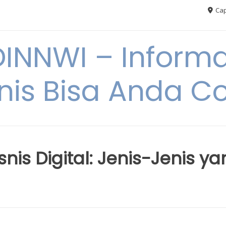
Cap
NNWI – Informas
snis Bisa Anda C
is Digital: Jenis-Jenis ya