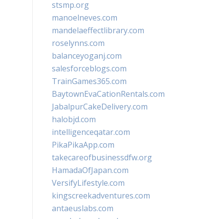
stsmp.org
manoelneves.com
mandelaeffectlibrary.com
roselynns.com
balanceyoganj.com
salesforceblogs.com
TrainGames365.com
BaytownEvaCationRentals.com
JabalpurCakeDelivery.com
halobjd.com
intelligenceqatar.com
PikaPikaApp.com
takecareofbusinessdfw.org
HamadaOfJapan.com
VersifyLifestyle.com
kingscreekadventures.com
antaeuslabs.com