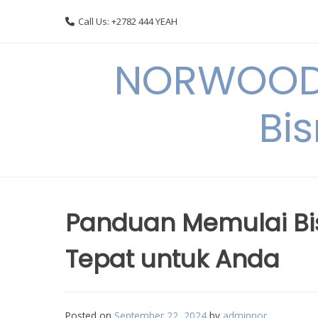
Skip
Call Us: +2782 444 YEAH
to
content
NORWOODI
Bi
Panduan Memulai Bisn
Tepat untuk Anda
Posted on
September 22, 2024
by
adminnor