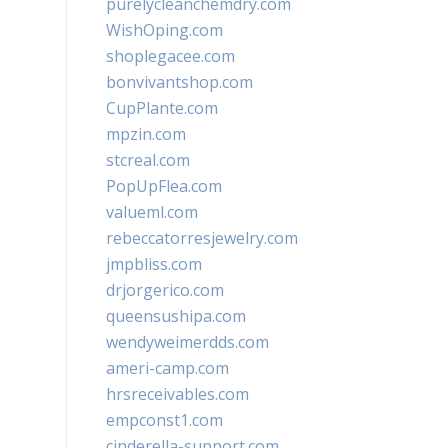
purelycleanchemdry.com
WishOping.com
shoplegacee.com
bonvivantshop.com
CupPlante.com
mpzin.com
stcreal.com
PopUpFlea.com
valueml.com
rebeccatorresjewelry.com
jmpbliss.com
drjorgerico.com
queensushipa.com
wendyweimerdds.com
ameri-camp.com
hrsreceivables.com
empconst1.com
cinderella-support.com