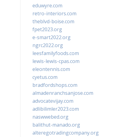
eduwyre.com
retro-interiors.com
theblvd-boise.com
fpet2023.org
e-smart2022.org
ngrc2022.org
leesfamilyfoods.com
lewis-lewis-cpas.com
eleontennis.com
cyetus.com
bradfordshops.com
almadenranchsanjose.com
advocatevijay.com
adlibilimler2023.com
naswwebed.org
balithut-manado.org
alteregotradingcompany.org