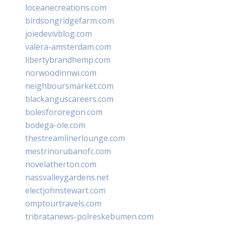
loceanecreations.com
birdsongridgefarm.com
joiedevivblog.com
valera-amsterdam.com
libertybrandhemp.com
norwoodinnwi.com
neighboursmarket.com
blackanguscareers.com
bolesfororegon.com
bodega-ole.com
thestreamlinerlounge.com
mestrinorubanofc.com
novelatherton.com
nassvalleygardens.net
electjohnstewart.com
omptourtravels.com
tribratanews-polreskebumen.com