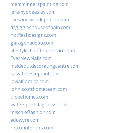
memmingerspainting.com
jeremypbeasley.com
thesandwichdepotcos.com
drgiggleshouseofpain.com
hotflashdesigns.com
garagenadeau.com
lifestylechauffeurservice.com
EverNewNails.com
insideoutdecoratingcentre.com
salvatoresinpoint.com
jovialfloralco.com
johnlscotthometeam.com
u-seehomes.com
watersportslagonissi.com
mischieffashion.com
eduwyre.com
retro-interiors.com