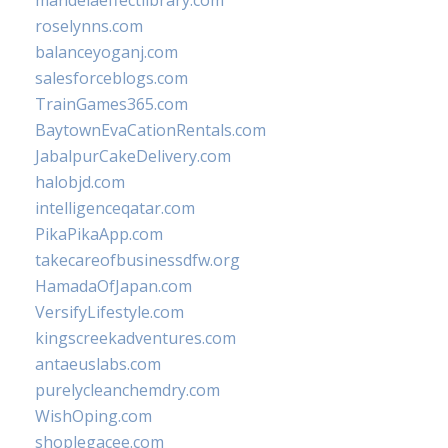
mandelaeffectlibrary.com
roselynns.com
balanceyoganj.com
salesforceblogs.com
TrainGames365.com
BaytownEvaCationRentals.com
JabalpurCakeDelivery.com
halobjd.com
intelligenceqatar.com
PikaPikaApp.com
takecareofbusinessdfw.org
HamadaOfJapan.com
VersifyLifestyle.com
kingscreekadventures.com
antaeuslabs.com
purelycleanchemdry.com
WishOping.com
shoplegacee.com