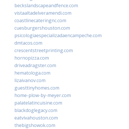
beckslandscapeandfence.com
vistaaltadelveramendi.com
coastlinecateringnc.com
cuesburgershouston.com
psicologiaespecializadaencampeche.com
dmtacos.com
crescentstreetprinting.com
hornopizza.com
driveadragster.com
hematologa.com
lizaivanov.com
guesttinyhomes.com
home-plow-by-meyer.com
palatelatincuisine.com
blackdoglegacy.com
eatvivahouston.com
thebigshowok.com