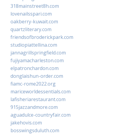
318mainstreet8h.com
lovenailsspari.com
oakberry-kuwait.com
quartzliterary.com
friendsofbroderickpark.com
studiopiattellina.com
jannagrillspringfield.com
fujiyamacharleston.com
elpatronchardon.com
donglaishun-order.com
fiamc-rome2022.org
mariceworldessentials.com
lafisheriarestaurant.com
915jazzandmore.com
aguadulce-countryfair.com
jakehovis.com
bosswingsduluth.com