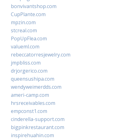
bonvivantshop.com
CupPlante.com
mpzin.com
stcreal.com
PopUpFlea.com
valueml.com
rebeccatorresjewelry.com
jmpbliss.com
drjorgerico.com
queensushipa.com
wendyweimerdds.com
ameri-camp.com
hrsreceivables.com
empconst1.com
cinderella-support.com
bigpinkrestaurant.com
inspirehuahin.com