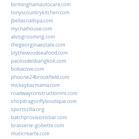
birminghamautocare.com
tonyscountrykitchen.com
jbellasnailspa.com
mychaihouse.com
alvisgrooming.com
thegeorginaestate.com
blythewoodseafood.com
paolosdelibangkok.com
bobacove.com
phoone24brookfield.com
mickeybarmama.com
roadwayconstructioninc.com
shopdragonflyboutique.com
sportszilla.org
batchprovisionsbar.com
brasserie-gobette.com
musicrearte.com