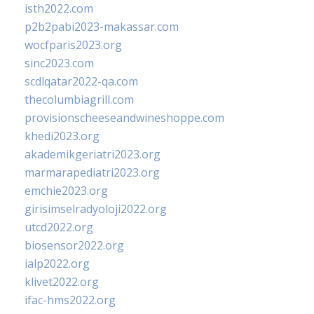
isth2022.com
p2b2pabi2023-makassar.com
wocfparis2023.org
sinc2023.com
scdlqatar2022-qa.com
thecolumbiagrill.com
provisionscheeseandwineshoppe.com
khedi2023.org
akademikgeriatri2023.org
marmarapediatri2023.org
emchie2023.org
girisimselradyoloji2022.org
utcd2022.org
biosensor2022.org
ialp2022.org
klivet2022.org
ifac-hms2022.org