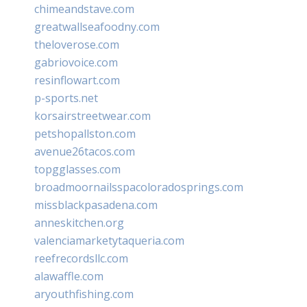
chimeandstave.com
greatwallseafoodny.com
theloverose.com
gabriovoice.com
resinflowart.com
p-sports.net
korsairstreetwear.com
petshopallston.com
avenue26tacos.com
topgglasses.com
broadmoornailsspacoloradosprings.com
missblackpasadena.com
anneskitchen.org
valenciamarketytaqueria.com
reefrecordsllc.com
alawaffle.com
aryouthfishing.com