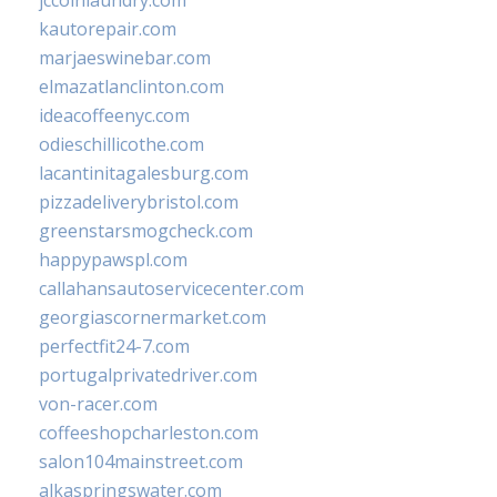
jccoinlaundry.com
kautorepair.com
marjaeswinebar.com
elmazatlanclinton.com
ideacoffeenyc.com
odieschillicothe.com
lacantinitagalesburg.com
pizzadeliverybristol.com
greenstarsmogcheck.com
happypawspl.com
callahansautoservicecenter.com
georgiascornermarket.com
perfectfit24-7.com
portugalprivatedriver.com
von-racer.com
coffeeshopcharleston.com
salon104mainstreet.com
alkaspringswater.com