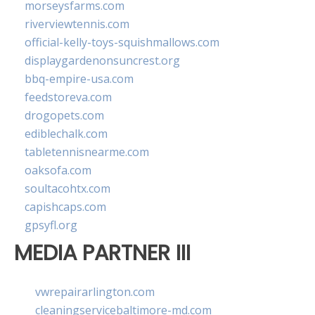
morseysfarms.com
riverviewtennis.com
official-kelly-toys-squishmallows.com
displaygardenonsuncrest.org
bbq-empire-usa.com
feedstoreva.com
drogopets.com
ediblechalk.com
tabletennisnearme.com
oaksofa.com
soultacohtx.com
capishcaps.com
gpsyfl.org
MEDIA PARTNER III
vwrepairarlington.com
cleaningservicebaltimore-md.com