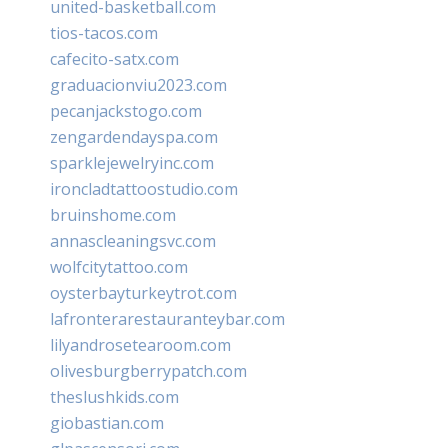
united-basketball.com
tios-tacos.com
cafecito-satx.com
graduacionviu2023.com
pecanjackstogo.com
zengardendayspa.com
sparklejewelryinc.com
ironcladtattoostudio.com
bruinshome.com
annascleaningsvc.com
wolfcitytattoo.com
oysterbayturkeytrot.com
lafronterarestauranteybar.com
lilyandrosetearoom.com
olivesburgberrypatch.com
theslushkids.com
giobastian.com