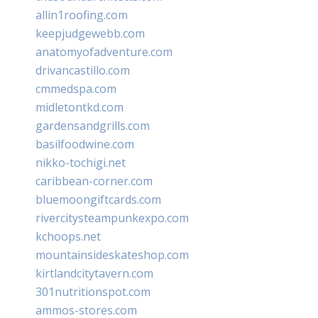
allin1roofing.com
keepjudgewebb.com
anatomyofadventure.com
drivancastillo.com
cmmedspa.com
midletontkd.com
gardensandgrills.com
basilfoodwine.com
nikko-tochigi.net
caribbean-corner.com
bluemoongiftcards.com
rivercitysteampunkexpo.com
kchoops.net
mountainsideskateshop.com
kirtlandcitytavern.com
301nutritionspot.com
ammos-stores.com