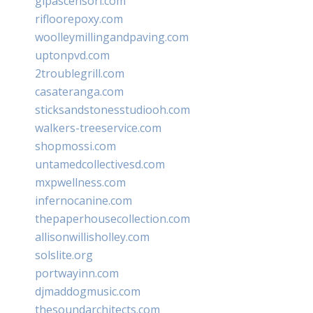
glpascensori.com
rifloorepoxy.com
woolleymillingandpaving.com
uptonpvd.com
2troublegrill.com
casateranga.com
sticksandstonesstudiooh.com
walkers-treeservice.com
shopmossi.com
untamedcollectivesd.com
mxpwellness.com
infernocanine.com
thepaperhousecollection.com
allisonwillisholley.com
solslite.org
portwayinn.com
djmaddogmusic.com
thesoundarchitects.com