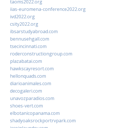
taoms2022.org
iias-euromena-conference2022.org
ivd2022.org
csity2022.org
ibsarstudyabroad.com
bennusehgall.com
tsecincinnati.com
roderconstructiongroup.com
plazabatai.com
hawkscayresort.com
hellonquads.com
diarioanimales.com
decogaleri.com
unavozparadios.com
shoes-vert.com
elbotanicopanama.com
shadyoaksrockportrvpark.com