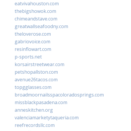
eatvivahouston.com
thebigshowok.com
chimeandstave.com
greatwallseafoodny.com
theloverose.com
gabriovoice.com
resinflowart.com
p-sports.net
korsairstreetwear.com
petshopallston.com
avenue26tacos.com
topgglasses.com
broadmoornailsspacoloradosprings.com
missblackpasadena.com
anneskitchen.org
valenciamarketytaqueria.com
reefrecordsllc.com