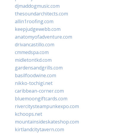
djmaddogmusic.com
thesoundarchitects.com
allin1roofing.com
keepjudgewebb.com
anatomyofadventure.com
drivancastillo.com
cmmedspa.com
midletontkd.com
gardensandgrills.com
basilfoodwine.com
nikko-tochigi.net
caribbean-corner.com
bluemoongiftcards.com
rivercitysteampunkexpo.com
kchoops.net
mountainsideskateshop.com
kirtlandcitytavern.com