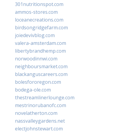
301nutritionspot.com
ammos-stores.com
loceanecreations.com
birdsongridgefarm.com
joiedevivblog.com
valera-amsterdam.com
libertybrandhemp.com
norwoodinnwi.com
neighboursmarket.com
blackanguscareers.com
bolesfororegon.com
bodega-ole.com
thestreamlinerlounge.com
mestrinorubanofc.com
novelatherton.com
nassvalleygardens.net
electjohnstewart.com