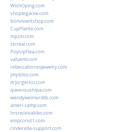
WishOping.com
shoplegacee.com
bonvivantshop.com
CupPlante.com
mpzin.com
stcreal.com
PopUpFlea.com
valueml.com
rebeccatorresjewelry.com
jmpbliss.com
drjorgerico.com
queensushipa.com
wendyweimerdds.com
ameri-camp.com
hrsreceivables.com
empconst1.com
cinderella-support.com