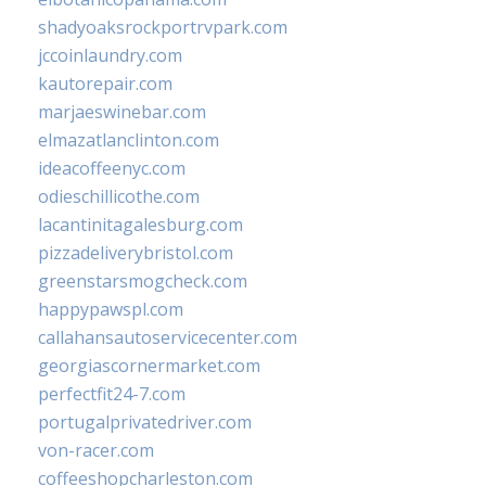
shadyoaksrockportrvpark.com
jccoinlaundry.com
kautorepair.com
marjaeswinebar.com
elmazatlanclinton.com
ideacoffeenyc.com
odieschillicothe.com
lacantinitagalesburg.com
pizzadeliverybristol.com
greenstarsmogcheck.com
happypawspl.com
callahansautoservicecenter.com
georgiascornermarket.com
perfectfit24-7.com
portugalprivatedriver.com
von-racer.com
coffeeshopcharleston.com