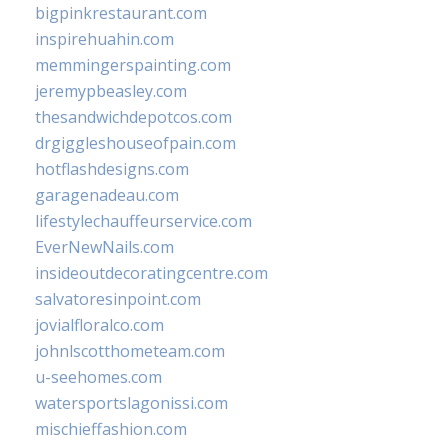
bigpinkrestaurant.com
inspirehuahin.com
memmingerspainting.com
jeremypbeasley.com
thesandwichdepotcos.com
drgiggleshouseofpain.com
hotflashdesigns.com
garagenadeau.com
lifestylechauffeurservice.com
EverNewNails.com
insideoutdecoratingcentre.com
salvatoresinpoint.com
jovialfloralco.com
johnlscotthometeam.com
u-seehomes.com
watersportslagonissi.com
mischieffashion.com