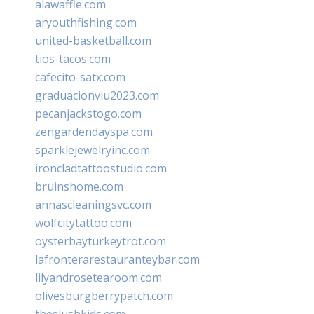
alawaffle.com
aryouthfishing.com
united-basketball.com
tios-tacos.com
cafecito-satx.com
graduacionviu2023.com
pecanjackstogo.com
zengardendayspa.com
sparklejewelryinc.com
ironcladtattoostudio.com
bruinshome.com
annascleaningsvc.com
wolfcitytattoo.com
oysterbayturkeytrot.com
lafronterarestauranteybar.com
lilyandrosetearoom.com
olivesburgberrypatch.com
theslushkids.com