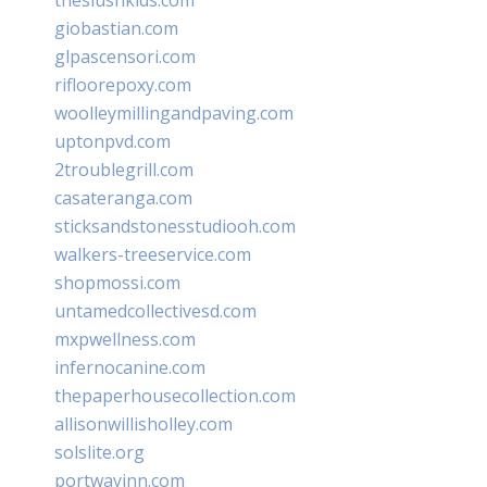
giobastian.com
glpascensori.com
rifloorepoxy.com
woolleymillingandpaving.com
uptonpvd.com
2troublegrill.com
casateranga.com
sticksandstonesstudiooh.com
walkers-treeservice.com
shopmossi.com
untamedcollectivesd.com
mxpwellness.com
infernocanine.com
thepaperhousecollection.com
allisonwillisholley.com
solslite.org
portwayinn.com