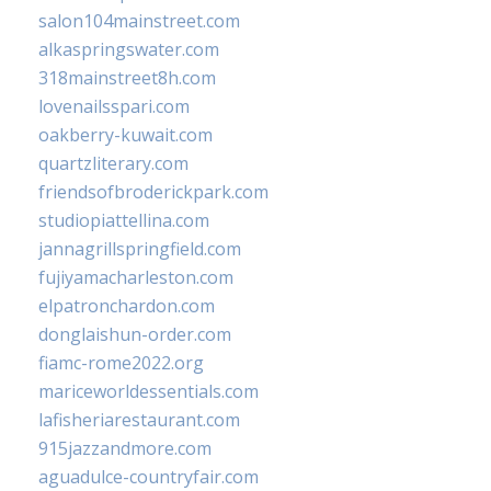
salon104mainstreet.com
alkaspringswater.com
318mainstreet8h.com
lovenailsspari.com
oakberry-kuwait.com
quartzliterary.com
friendsofbroderickpark.com
studiopiattellina.com
jannagrillspringfield.com
fujiyamacharleston.com
elpatronchardon.com
donglaishun-order.com
fiamc-rome2022.org
mariceworldessentials.com
lafisheriarestaurant.com
915jazzandmore.com
aguadulce-countryfair.com