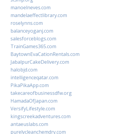
manoelneves.com
mandelaeffectlibrary.com
roselynns.com
balanceyoganj.com
salesforceblogs.com
TrainGames365.com
BaytownEvaCationRentals.com
JabalpurCakeDelivery.com
halobjd.com
intelligenceqatar.com
PikaPikaApp.com
takecareofbusinessdfw.org
HamadaOfJapan.com
VersifyLifestyle.com
kingscreekadventures.com
antaeuslabs.com
purelycleanchemdry.com