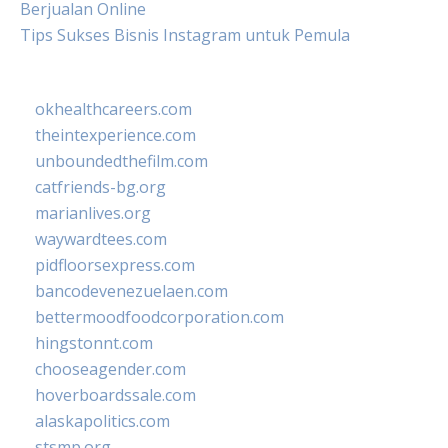
Berjualan Online
Tips Sukses Bisnis Instagram untuk Pemula
okhealthcareers.com
theintexperience.com
unboundedthefilm.com
catfriends-bg.org
marianlives.org
waywardtees.com
pidfloorsexpress.com
bancodevenezuelaen.com
bettermoodfoodcorporation.com
hingstonnt.com
chooseagender.com
hoverboardssale.com
alaskapolitics.com
stsmp.org