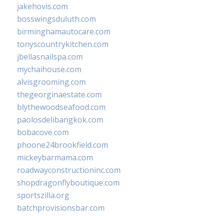
jakehovis.com
bosswingsduluth.com
birminghamautocare.com
tonyscountrykitchen.com
jbellasnailspa.com
mychaihouse.com
alvisgrooming.com
thegeorginaestate.com
blythewoodseafood.com
paolosdelibangkok.com
bobacove.com
phoone24brookfield.com
mickeybarmama.com
roadwayconstructioninc.com
shopdragonflyboutique.com
sportszilla.org
batchprovisionsbar.com