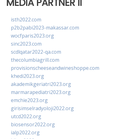
MEDIA PARTNER II
isth2022.com
p2b2pabi2023-makassar.com
wocfparis2023.org
sinc2023.com
scdlqatar2022-qa.com
thecolumbiagrill.com
provisionscheeseandwineshoppe.com
khedi2023.org
akademikgeriatri2023.org
marmarapediatri2023.org
emchie2023.org
girisimselradyoloji2022.org
utcd2022.org
biosensor2022.org
ialp2022.org