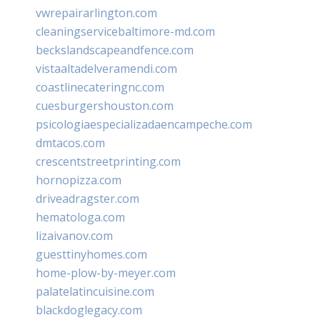
vwrepairarlington.com
cleaningservicebaltimore-md.com
beckslandscapeandfence.com
vistaaltadelveramendi.com
coastlinecateringnc.com
cuesburgershouston.com
psicologiaespecializadaencampeche.com
dmtacos.com
crescentstreetprinting.com
hornopizza.com
driveadragster.com
hematologa.com
lizaivanov.com
guesttinyhomes.com
home-plow-by-meyer.com
palatelatincuisine.com
blackdoglegacy.com