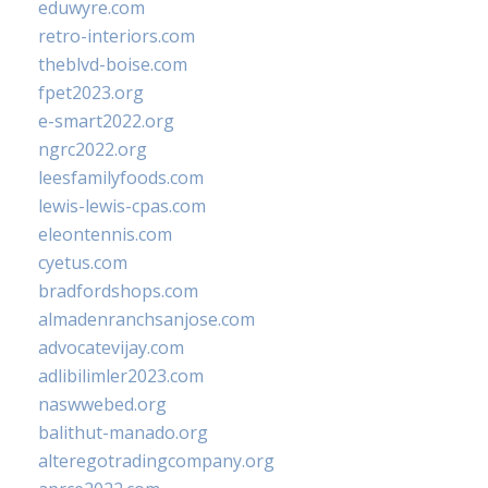
eduwyre.com
retro-interiors.com
theblvd-boise.com
fpet2023.org
e-smart2022.org
ngrc2022.org
leesfamilyfoods.com
lewis-lewis-cpas.com
eleontennis.com
cyetus.com
bradfordshops.com
almadenranchsanjose.com
advocatevijay.com
adlibilimler2023.com
naswwebed.org
balithut-manado.org
alteregotradingcompany.org