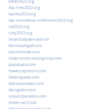
klivet2022.org
ifac-hms2022.org
taoms2022.org
iias-euromena-conference2022.org
ivd2022.org
csity2022.org
ibsarstudyabroad.com
bennusehgall.com
tsecincinnati.com
roderconstructiongroup.com
plazabatai.com
hawkscayresort.com
hellonquads.com
diarioanimales.com
decogaleri.com
unavozparadios.com
shoes-vert.com
elbotanicopanama.com