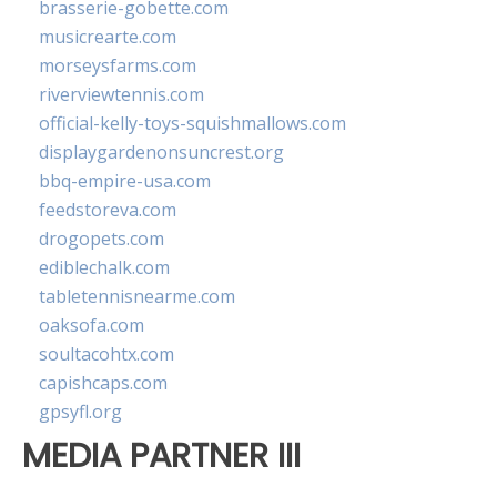
brasserie-gobette.com
musicrearte.com
morseysfarms.com
riverviewtennis.com
official-kelly-toys-squishmallows.com
displaygardenonsuncrest.org
bbq-empire-usa.com
feedstoreva.com
drogopets.com
ediblechalk.com
tabletennisnearme.com
oaksofa.com
soultacohtx.com
capishcaps.com
gpsyfl.org
MEDIA PARTNER III