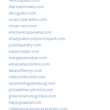
hellonquads.com
diarioanimales.com
decogaleri.com
unavozparadios.com
shoes-vert.com
elbotanicopanama.com
shadyoaksrockportrvpark.com
jccoinlaundry.com
kautorepair.com
marjaeswinebar.com
elmazatlanclinton.com
ideacoffeenyc.com
odieschillicothe.com
lacantinitagalesburg.com
pizzadeliverybristol.com
greenstarsmogcheck.com
happypawspl.com
callahansautoservicecenter.com