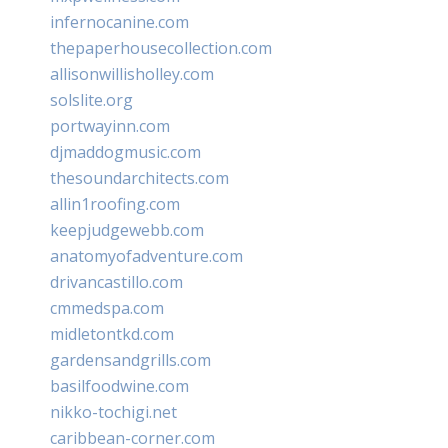
infernocanine.com
thepaperhousecollection.com
allisonwillisholley.com
solslite.org
portwayinn.com
djmaddogmusic.com
thesoundarchitects.com
allin1roofing.com
keepjudgewebb.com
anatomyofadventure.com
drivancastillo.com
cmmedspa.com
midletontkd.com
gardensandgrills.com
basilfoodwine.com
nikko-tochigi.net
caribbean-corner.com