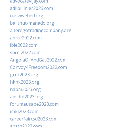
advocatevijay.com
adlibilimler2023.com
naswwebed.org
balithut-manado.org
alteregotradingcompany.org
aprce2022.com
ibie2022.com
sbcc-2022.com
AngolaOilAndGas2022.com
Convoy4Freedom2022.com
grur2023.org
hkhk2023.org
napm2023.org
apsdfd2023.org
forumausape2023.com
imkl2023.com
careerfaircsd2023.com
apsth2023.com