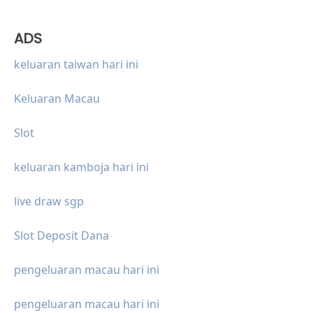
ADS
keluaran taiwan hari ini
Keluaran Macau
Slot
keluaran kamboja hari ini
live draw sgp
Slot Deposit Dana
pengeluaran macau hari ini
pengeluaran macau hari ini