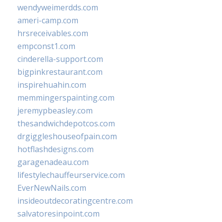
wendyweimerdds.com
ameri-camp.com
hrsreceivables.com
empconst1.com
cinderella-support.com
bigpinkrestaurant.com
inspirehuahin.com
memmingerspainting.com
jeremypbeasley.com
thesandwichdepotcos.com
drgiggleshouseofpain.com
hotflashdesigns.com
garagenadeau.com
lifestylechauffeurservice.com
EverNewNails.com
insideoutdecoratingcentre.com
salvatoresinpoint.com