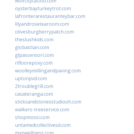
wolfcitytattoo.com
oysterbayturkeytrot.com
lafronterarestauranteybar.com
lilyandrosetearoom.com
olivesburgberrypatch.com
theslushkids.com
giobastian.com
glpascensori.com
rifloorepoxy.com
woolleymillingandpaving.com
uptonpvd.com
2troublegrill.com
casateranga.com
sticksandstonesstudiooh.com
walkers-treeservice.com
shopmossi.com
untamedcollectivesd.com
mxpwellness.com