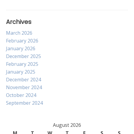
Archives
March 2026
February 2026
January 2026
December 2025
February 2025
January 2025
December 2024
November 2024
October 2024
September 2024
August 2026
M
T
W
T
F
S
S