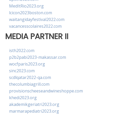
MedItRio2023.org
lcicon2023boston.com
waitangidayfestival2022.com
vacancesscolaires2022.com
MEDIA PARTNER II
isth2022.com
p2b2pabi2023-makassar.com
wocfparis2023.org
sinc2023.com
scdlqatar2022-qa.com
thecolumbiagrill.com
provisionscheeseandwineshoppe.com
khedi2023.org
akademikgeriatri2023.org
marmarapediatri2023.org