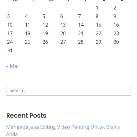
1
2
3
4
5
6
7
8
9
10
11
12
13
14
15
16
17
18
19
20
21
22
23
24
25
26
27
28
29
30
31
« Mar
Search
for:
Recent Posts
Mengapa Jasa Editing Video Penting Untuk Bisnis
Anda