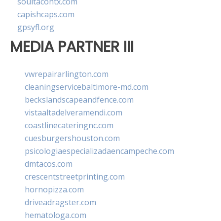
soultacohtx.com
capishcaps.com
gpsyfl.org
MEDIA PARTNER III
vwrepairarlington.com
cleaningservicebaltimore-md.com
beckslandscapeandfence.com
vistaaltadelveramendi.com
coastlinecateringnc.com
cuesburgershouston.com
psicologiaespecializadaencampeche.com
dmtacos.com
crescentstreetprinting.com
hornopizza.com
driveadragster.com
hematologa.com