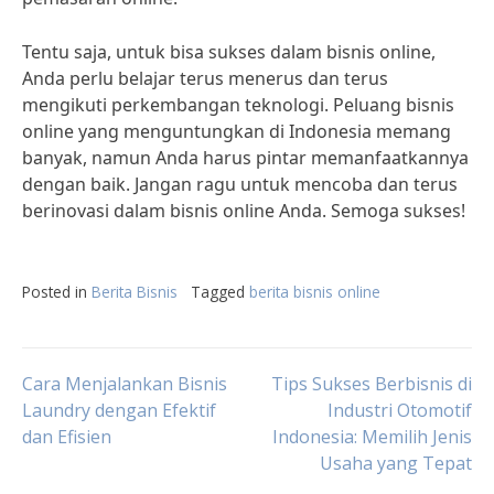
Tentu saja, untuk bisa sukses dalam bisnis online,
Anda perlu belajar terus menerus dan terus
mengikuti perkembangan teknologi. Peluang bisnis
online yang menguntungkan di Indonesia memang
banyak, namun Anda harus pintar memanfaatkannya
dengan baik. Jangan ragu untuk mencoba dan terus
berinovasi dalam bisnis online Anda. Semoga sukses!
Posted in
Berita Bisnis
Tagged
berita bisnis online
Post
Cara Menjalankan Bisnis
Tips Sukses Berbisnis di
Laundry dengan Efektif
Industri Otomotif
dan Efisien
Indonesia: Memilih Jenis
navigation
Usaha yang Tepat