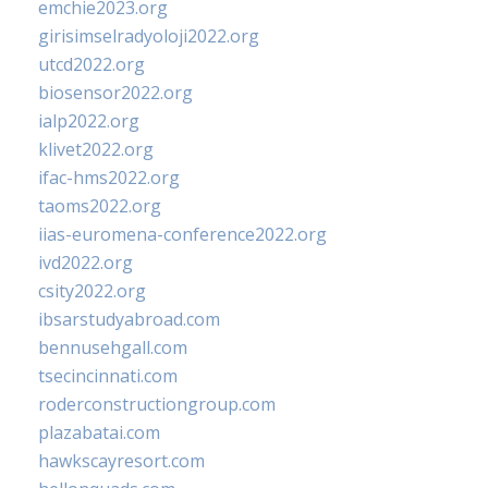
emchie2023.org
girisimselradyoloji2022.org
utcd2022.org
biosensor2022.org
ialp2022.org
klivet2022.org
ifac-hms2022.org
taoms2022.org
iias-euromena-conference2022.org
ivd2022.org
csity2022.org
ibsarstudyabroad.com
bennusehgall.com
tsecincinnati.com
roderconstructiongroup.com
plazabatai.com
hawkscayresort.com