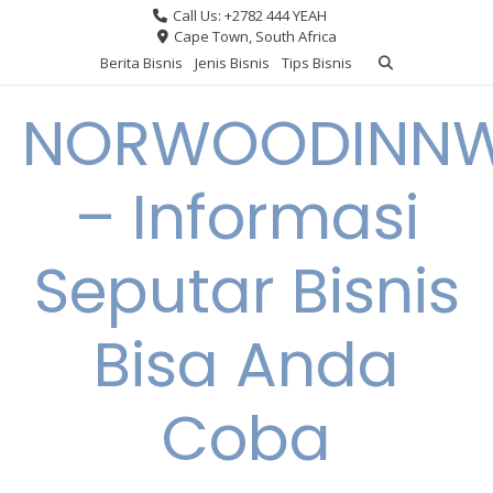
Skip
Call Us: +2782 444 YEAH
to
Cape Town, South Africa
content
Berita Bisnis
Jenis Bisnis
Tips Bisnis
NORWOODINNW
– Informasi
Seputar Bisnis
Bisa Anda
Coba