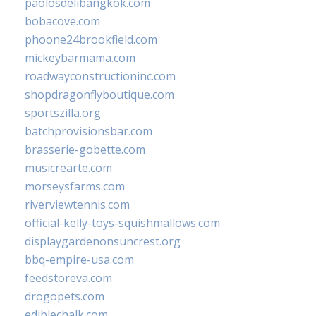
paolosdelibangkok.com
bobacove.com
phoone24brookfield.com
mickeybarmama.com
roadwayconstructioninc.com
shopdragonflyboutique.com
sportszilla.org
batchprovisionsbar.com
brasserie-gobette.com
musicrearte.com
morseysfarms.com
riverviewtennis.com
official-kelly-toys-squishmallows.com
displaygardenonsuncrest.org
bbq-empire-usa.com
feedstoreva.com
drogopets.com
ediblechalk.com