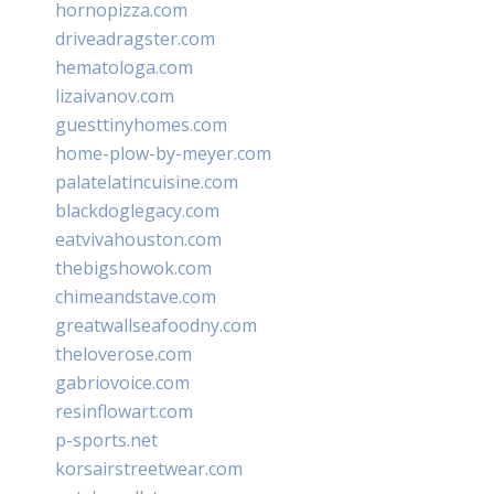
hornopizza.com
driveadragster.com
hematologa.com
lizaivanov.com
guesttinyhomes.com
home-plow-by-meyer.com
palatelatincuisine.com
blackdoglegacy.com
eatvivahouston.com
thebigshowok.com
chimeandstave.com
greatwallseafoodny.com
theloverose.com
gabriovoice.com
resinflowart.com
p-sports.net
korsairstreetwear.com