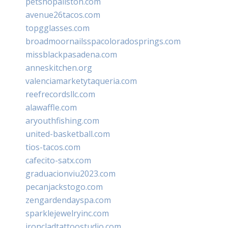
petshopallston.com
avenue26tacos.com
topgglasses.com
broadmoornailsspacoloradosprings.com
missblackpasadena.com
anneskitchen.org
valenciamarketytaqueria.com
reefrecordsllc.com
alawaffle.com
aryouthfishing.com
united-basketball.com
tios-tacos.com
cafecito-satx.com
graduacionviu2023.com
pecanjackstogo.com
zengardendayspa.com
sparklejewelryinc.com
ironcladtattoostudio.com