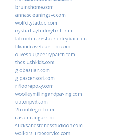
bruinshome.com
annascleaningsvc.com
wolfcitytattoo.com
oysterbayturkeytrot.com
lafronterarestauranteybar.com
lilyandrosetearoom.com
olivesburgberrypatch.com
theslushkids.com
giobastian.com
glpascensori.com
rifloorepoxy.com
woolleymillingandpaving.com
uptonpvd.com
2troublegrill.com
casateranga.com
sticksandstonesstudiooh.com
walkers-treeservice.com