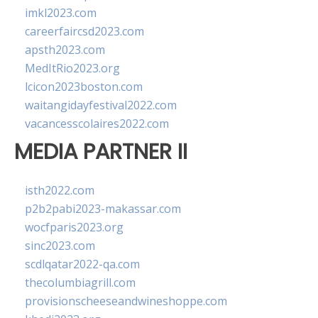
imkl2023.com
careerfaircsd2023.com
apsth2023.com
MedItRio2023.org
lcicon2023boston.com
waitangidayfestival2022.com
vacancesscolaires2022.com
MEDIA PARTNER II
isth2022.com
p2b2pabi2023-makassar.com
wocfparis2023.org
sinc2023.com
scdlqatar2022-qa.com
thecolumbiagrill.com
provisionscheeseandwineshoppe.com