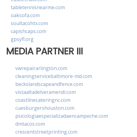
tabletennisnearme.com
oaksofa.com
soultacohtx.com
capishcaps.com
gpsyfl.org
MEDIA PARTNER III
vwrepairarlington.com
cleaningservicebaltimore-md.com
beckslandscapeandfence.com
vistaaltadelveramendi.com
coastlinecateringnc.com
cuesburgershouston.com
psicologiaespecializadaencampeche.com
dmtacos.com
crescentstreetprinting.com