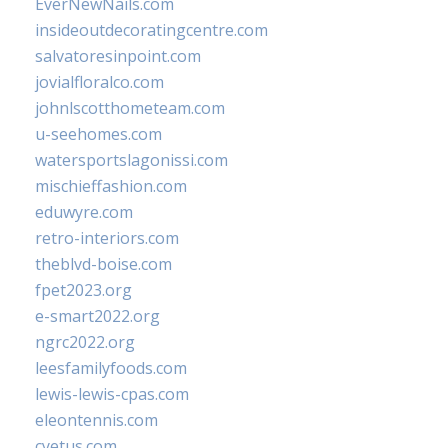
EverNewNails.com
insideoutdecoratingcentre.com
salvatoresinpoint.com
jovialfloralco.com
johnlscotthometeam.com
u-seehomes.com
watersportslagonissi.com
mischieffashion.com
eduwyre.com
retro-interiors.com
theblvd-boise.com
fpet2023.org
e-smart2022.org
ngrc2022.org
leesfamilyfoods.com
lewis-lewis-cpas.com
eleontennis.com
cyetus.com