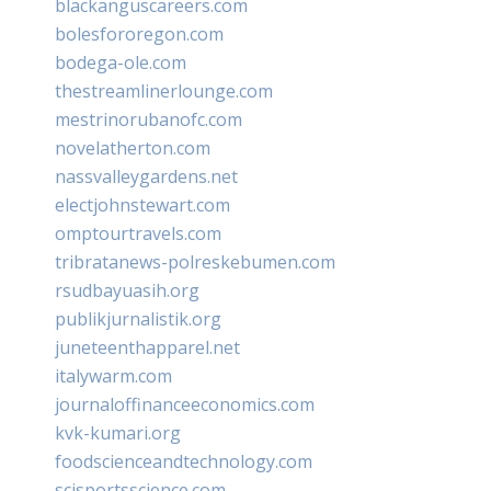
blackanguscareers.com
bolesfororegon.com
bodega-ole.com
thestreamlinerlounge.com
mestrinorubanofc.com
novelatherton.com
nassvalleygardens.net
electjohnstewart.com
omptourtravels.com
tribratanews-polreskebumen.com
rsudbayuasih.org
publikjurnalistik.org
juneteenthapparel.net
italywarm.com
journaloffinanceeconomics.com
kvk-kumari.org
foodscienceandtechnology.com
scisportsscience.com