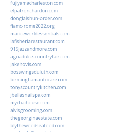
fujiyamacharleston.com
elpatronchardon.com
donglaishun-order.com
fiamc-rome2022.org
mariceworldessentials.com
lafisheriarestaurant.com
915jazzandmore.com
aguadulce-countryfair.com
jakehovis.com
bosswingsduluth.com
birminghamautocare.com
tonyscountrykitchen.com
jbellasnailspa.com
mychaihouse.com
alvisgrooming.com
thegeorginaestate.com
blythewoodseafood.com