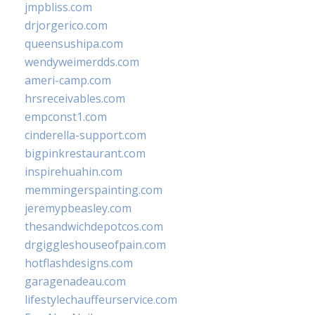
jmpbliss.com
drjorgerico.com
queensushipa.com
wendyweimerdds.com
ameri-camp.com
hrsreceivables.com
empconst1.com
cinderella-support.com
bigpinkrestaurant.com
inspirehuahin.com
memmingerspainting.com
jeremypbeasley.com
thesandwichdepotcos.com
drgiggleshouseofpain.com
hotflashdesigns.com
garagenadeau.com
lifestylechauffeurservice.com