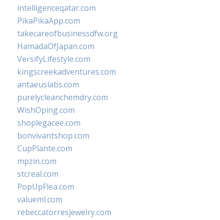
intelligenceqatar.com
PikaPikaApp.com
takecareofbusinessdfw.org
HamadaOfJapan.com
VersifyLifestyle.com
kingscreekadventures.com
antaeuslabs.com
purelycleanchemdry.com
WishOping.com
shoplegacee.com
bonvivantshop.com
CupPlante.com
mpzin.com
stcreal.com
PopUpFlea.com
valueml.com
rebeccatorresjewelry.com