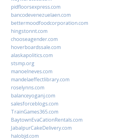
pidfloorsexpress.com
bancodevenezuelaen.com
bettermoodfoodcorporation.com
hingstonnt.com
chooseagender.com
hoverboardssale.com
alaskapolitics.com
stsmp.org
manoelneves.com
mandelaeffectlibrary.com
roselynns.com
balanceyoganj.com
salesforceblogs.com
TrainGames365.com
BaytownEvaCationRentals.com
JabalpurCakeDelivery.com
halobjd.com