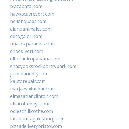
plazabatai.com
hawkscayresort.com
hellonquads.com
diarioanimales.com
decogaleri.com
unavozparadios.com
shoes-vert.com
elbotanicopanama.com
shadyoaksrockportrvpark.com
jccoinlaundry.com
kautorepair.com
marjaeswinebar.com
elmazatlanclinton.com
ideacoffeenyc.com
odieschillicothe.com
lacantinitagalesburg.com
pizzadeliverybristol.com