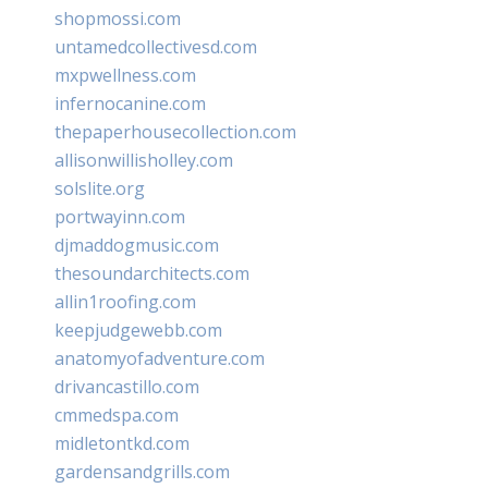
shopmossi.com
untamedcollectivesd.com
mxpwellness.com
infernocanine.com
thepaperhousecollection.com
allisonwillisholley.com
solslite.org
portwayinn.com
djmaddogmusic.com
thesoundarchitects.com
allin1roofing.com
keepjudgewebb.com
anatomyofadventure.com
drivancastillo.com
cmmedspa.com
midletontkd.com
gardensandgrills.com