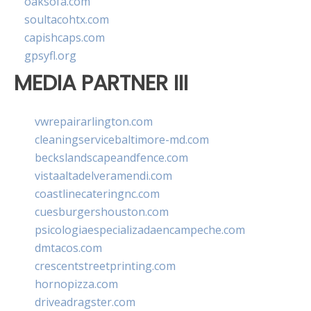
oaksofa.com
soultacohtx.com
capishcaps.com
gpsyfl.org
MEDIA PARTNER III
vwrepairarlington.com
cleaningservicebaltimore-md.com
beckslandscapeandfence.com
vistaaltadelveramendi.com
coastlinecateringnc.com
cuesburgershouston.com
psicologiaespecializadaencampeche.com
dmtacos.com
crescentstreetprinting.com
hornopizza.com
driveadragster.com