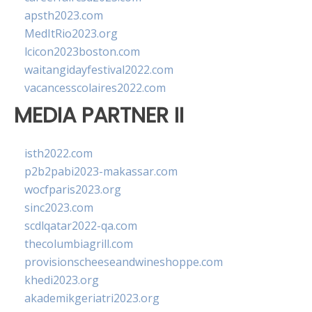
apsth2023.com
MedItRio2023.org
lcicon2023boston.com
waitangidayfestival2022.com
vacancesscolaires2022.com
MEDIA PARTNER II
isth2022.com
p2b2pabi2023-makassar.com
wocfparis2023.org
sinc2023.com
scdlqatar2022-qa.com
thecolumbiagrill.com
provisionscheeseandwineshoppe.com
khedi2023.org
akademikgeriatri2023.org