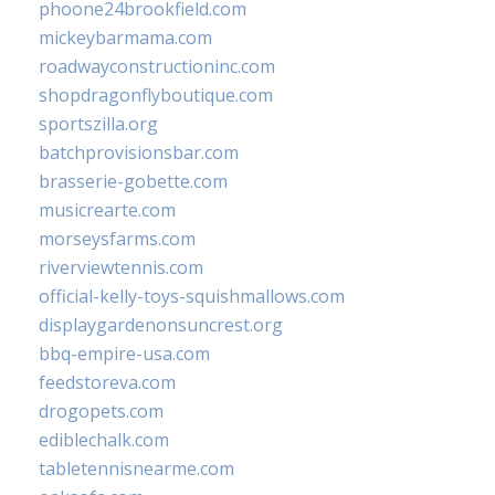
phoone24brookfield.com
mickeybarmama.com
roadwayconstructioninc.com
shopdragonflyboutique.com
sportszilla.org
batchprovisionsbar.com
brasserie-gobette.com
musicrearte.com
morseysfarms.com
riverviewtennis.com
official-kelly-toys-squishmallows.com
displaygardenonsuncrest.org
bbq-empire-usa.com
feedstoreva.com
drogopets.com
ediblechalk.com
tabletennisnearme.com