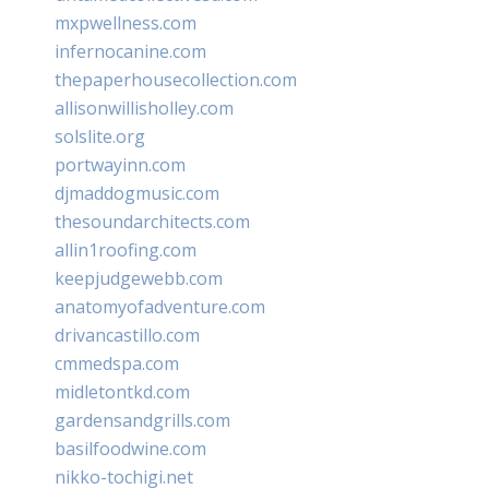
mxpwellness.com
infernocanine.com
thepaperhousecollection.com
allisonwillisholley.com
solslite.org
portwayinn.com
djmaddogmusic.com
thesoundarchitects.com
allin1roofing.com
keepjudgewebb.com
anatomyofadventure.com
drivancastillo.com
cmmedspa.com
midletontkd.com
gardensandgrills.com
basilfoodwine.com
nikko-tochigi.net