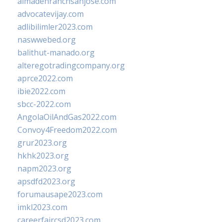
almadenranchsanjose.com
advocatevijay.com
adlibilimler2023.com
naswwebed.org
balithut-manado.org
alteregotradingcompany.org
aprce2022.com
ibie2022.com
sbcc-2022.com
AngolaOilAndGas2022.com
Convoy4Freedom2022.com
grur2023.org
hkhk2023.org
napm2023.org
apsdfd2023.org
forumausape2023.com
imkl2023.com
careerfaircsd2023.com