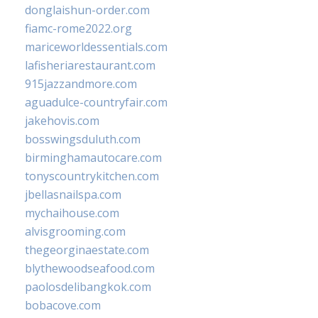
donglaishun-order.com
fiamc-rome2022.org
mariceworldessentials.com
lafisheriarestaurant.com
915jazzandmore.com
aguadulce-countryfair.com
jakehovis.com
bosswingsduluth.com
birminghamautocare.com
tonyscountrykitchen.com
jbellasnailspa.com
mychaihouse.com
alvisgrooming.com
thegeorginaestate.com
blythewoodseafood.com
paolosdelibangkok.com
bobacove.com