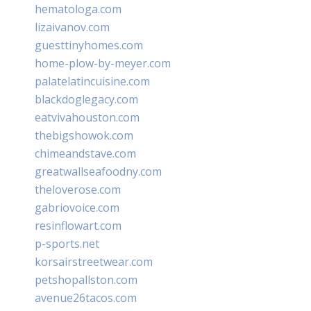
hematologa.com
lizaivanov.com
guesttinyhomes.com
home-plow-by-meyer.com
palatelatincuisine.com
blackdoglegacy.com
eatvivahouston.com
thebigshowok.com
chimeandstave.com
greatwallseafoodny.com
theloverose.com
gabriovoice.com
resinflowart.com
p-sports.net
korsairstreetwear.com
petshopallston.com
avenue26tacos.com