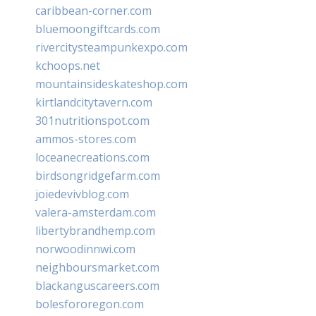
caribbean-corner.com
bluemoongiftcards.com
rivercitysteampunkexpo.com
kchoops.net
mountainsideskateshop.com
kirtlandcitytavern.com
301nutritionspot.com
ammos-stores.com
loceanecreations.com
birdsongridgefarm.com
joiedevivblog.com
valera-amsterdam.com
libertybrandhemp.com
norwoodinnwi.com
neighboursmarket.com
blackanguscareers.com
bolesfororegon.com