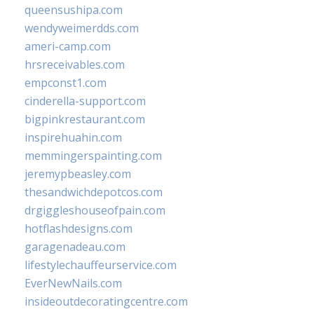
queensushipa.com
wendyweimerdds.com
ameri-camp.com
hrsreceivables.com
empconst1.com
cinderella-support.com
bigpinkrestaurant.com
inspirehuahin.com
memmingerspainting.com
jeremypbeasley.com
thesandwichdepotcos.com
drgiggleshouseofpain.com
hotflashdesigns.com
garagenadeau.com
lifestylechauffeurservice.com
EverNewNails.com
insideoutdecoratingcentre.com