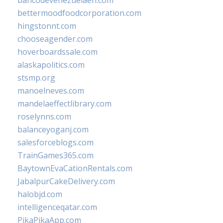
bancodevenezuelaen.com
bettermoodfoodcorporation.com
hingstonnt.com
chooseagender.com
hoverboardssale.com
alaskapolitics.com
stsmp.org
manoelneves.com
mandelaeffectlibrary.com
roselynns.com
balanceyoganj.com
salesforceblogs.com
TrainGames365.com
BaytownEvaCationRentals.com
JabalpurCakeDelivery.com
halobjd.com
intelligenceqatar.com
PikaPikaApp.com