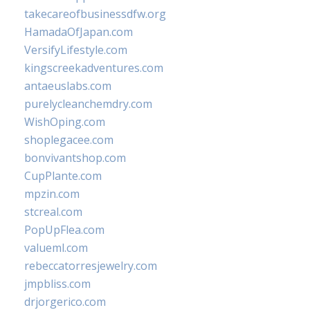
takecareofbusinessdfw.org
HamadaOfJapan.com
VersifyLifestyle.com
kingscreekadventures.com
antaeuslabs.com
purelycleanchemdry.com
WishOping.com
shoplegacee.com
bonvivantshop.com
CupPlante.com
mpzin.com
stcreal.com
PopUpFlea.com
valueml.com
rebeccatorresjewelry.com
jmpbliss.com
drjorgerico.com