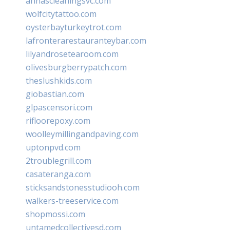
annascleaningsvc.com
wolfcitytattoo.com
oysterbayturkeytrot.com
lafronterarestauranteybar.com
lilyandrosetearoom.com
olivesburgberrypatch.com
theslushkids.com
giobastian.com
glpascensori.com
rifloorepoxy.com
woolleymillingandpaving.com
uptonpvd.com
2troublegrill.com
casateranga.com
sticksandstonesstudiooh.com
walkers-treeservice.com
shopmossi.com
untamedcollectivesd.com