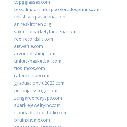
topgglasses.com
broadmoornailsspacoloradosprings.com
missblackpasadena.com
anneskitchen.org
valenciamarketytaqueria.com
reefrecordsllc.com
alawaffle.com
aryouthfishing.com
united-basketball.com
tios-tacos.com
cafecito-satx.com
graduacionviu2023.com
pecanjackstogo.com
zengardendayspa.com
sparklejewelryinc.com
ironcladtattoostudio.com
bruinshome.com