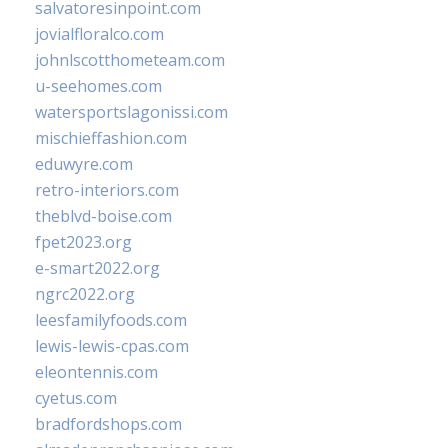
salvatoresinpoint.com
jovialfloralco.com
johnlscotthometeam.com
u-seehomes.com
watersportslagonissi.com
mischieffashion.com
eduwyre.com
retro-interiors.com
theblvd-boise.com
fpet2023.org
e-smart2022.org
ngrc2022.org
leesfamilyfoods.com
lewis-lewis-cpas.com
eleontennis.com
cyetus.com
bradfordshops.com