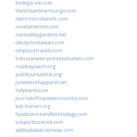
bodega-ole.com
thestreamlinerlounge.com
mestrinorubanofc.com
novelatherton.com
nassvalleygardens.net
electjohnstewart.com
omptourtravels.com
tribratanews-polreskebumen.com
rsudbayuasih.org
publikjurnalistik.org
juneteenthapparel.net
italywarm.com
journaloffinanceeconomics.com
kvk-kumari.org
foodscienceandtechnology.com
scisportsscience.com
addisababacuisineaz.com