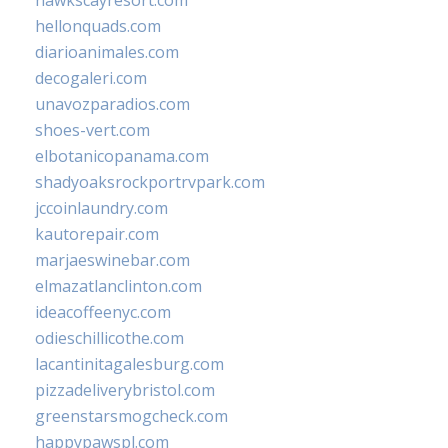
hawkscayresort.com
hellonquads.com
diarioanimales.com
decogaleri.com
unavozparadios.com
shoes-vert.com
elbotanicopanama.com
shadyoaksrockportrvpark.com
jccoinlaundry.com
kautorepair.com
marjaeswinebar.com
elmazatlanclinton.com
ideacoffeenyc.com
odieschillicothe.com
lacantinitagalesburg.com
pizzadeliverybristol.com
greenstarsmogcheck.com
happypawspl.com