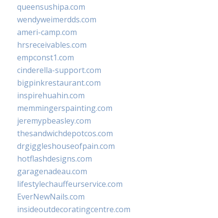
queensushipa.com
wendyweimerdds.com
ameri-camp.com
hrsreceivables.com
empconst1.com
cinderella-support.com
bigpinkrestaurant.com
inspirehuahin.com
memmingerspainting.com
jeremypbeasley.com
thesandwichdepotcos.com
drgiggleshouseofpain.com
hotflashdesigns.com
garagenadeau.com
lifestylechauffeurservice.com
EverNewNails.com
insideoutdecoratingcentre.com