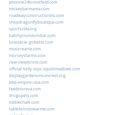
phoone24brookfield.com
mickeybarmama.com
roadwayconstructioninc.com
shopdragonflyboutique.com
sportszilla.org
batchprovisionsbar.com
brasserie-gobette.com
musicrearte.com
morseysfarms.com
riverviewtennis.com
official-kelly-toys-squishmallows.com
displaygardenonsuncrest.org
bbq-empire-usa.com
feedstoreva.com
drogopets.com
ediblechalk.com
tabletennisnearme.com