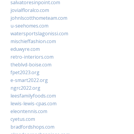
salvatoresinpoint.com
jovialfloralco.com
johnlscotthometeam.com
u-seehomes.com
watersportslagonissi.com
mischieffashion.com
eduwyre.com
retro-interiors.com
theblvd-boise.com
fpet2023.org
e-smart2022.org
ngrc2022.org
leesfamilyfoods.com
lewis-lewis-cpas.com
eleontennis.com
cyetus.com
bradfordshops.com