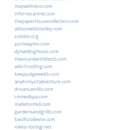
mxpwellness.com
infernocanine.com
thepaperhousecollection.com
allisonwillisholley.com
solslite.org
portwayinn.com
djmaddogmusic.com
thesoundarchitects.com
allin1roofing.com
keepjudgewebb.com
anatomyofadventure.com
drivancastillo.com
cmmedspa.com
midletontkd.com
gardensandgrills.com
basilfoodwine.com
nikko-tochigi.net