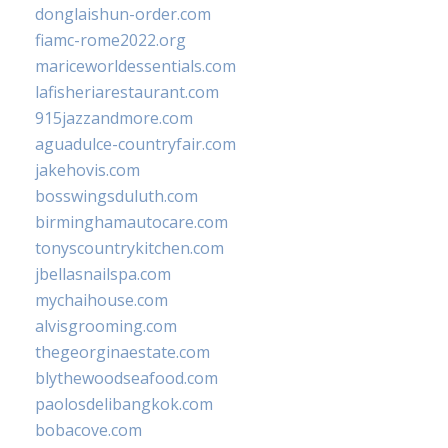
donglaishun-order.com
fiamc-rome2022.org
mariceworldessentials.com
lafisheriarestaurant.com
915jazzandmore.com
aguadulce-countryfair.com
jakehovis.com
bosswingsduluth.com
birminghamautocare.com
tonyscountrykitchen.com
jbellasnailspa.com
mychaihouse.com
alvisgrooming.com
thegeorginaestate.com
blythewoodseafood.com
paolosdelibangkok.com
bobacove.com