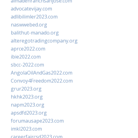
almadenranchsanjose.com
advocatevijay.com
adlibilimler2023.com
naswwebed.org
balithut-manado.org
alteregotradingcompany.org
aprce2022.com
ibie2022.com
sbcc-2022.com
AngolaOilAndGas2022.com
Convoy4Freedom2022.com
grur2023.org
hkhk2023.org
napm2023.org
apsdfd2023.org
forumausape2023.com
imkl2023.com
careerfaircsd2023.com