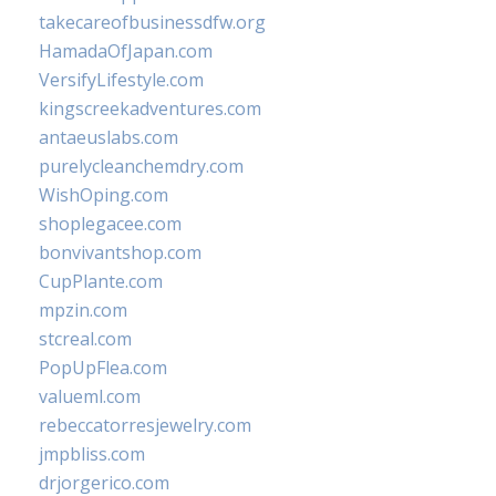
takecareofbusinessdfw.org
HamadaOfJapan.com
VersifyLifestyle.com
kingscreekadventures.com
antaeuslabs.com
purelycleanchemdry.com
WishOping.com
shoplegacee.com
bonvivantshop.com
CupPlante.com
mpzin.com
stcreal.com
PopUpFlea.com
valueml.com
rebeccatorresjewelry.com
jmpbliss.com
drjorgerico.com