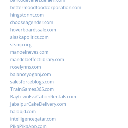
bancodevenezuelaen.com
bettermoodfoodcorporation.com
hingstonnt.com
chooseagender.com
hoverboardssale.com
alaskapolitics.com
stsmp.org
manoelneves.com
mandelaeffectlibrary.com
roselynns.com
balanceyoganj.com
salesforceblogs.com
TrainGames365.com
BaytownEvaCationRentals.com
JabalpurCakeDelivery.com
halobjd.com
intelligenceqatar.com
PikaPikaApp.com