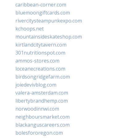
caribbean-corner.com
bluemoongiftcards.com
rivercitysteampunkexpo.com
kchoops.net
mountainsideskateshop.com
kirtlandcitytavern.com
301nutritionspot.com
ammos-stores.com
loceanecreations.com
birdsongridgefarm.com
joiedevivblog.com
valera-amsterdam.com
libertybrandhemp.com
norwoodinnwi.com
neighboursmarket.com
blackanguscareers.com
bolesfororegon.com