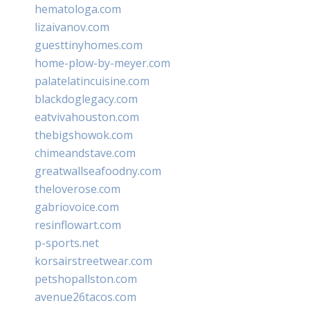
hematologa.com
lizaivanov.com
guesttinyhomes.com
home-plow-by-meyer.com
palatelatincuisine.com
blackdoglegacy.com
eatvivahouston.com
thebigshowok.com
chimeandstave.com
greatwallseafoodny.com
theloverose.com
gabriovoice.com
resinflowart.com
p-sports.net
korsairstreetwear.com
petshopallston.com
avenue26tacos.com