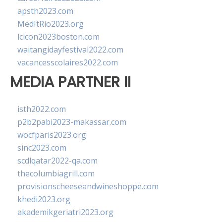
apsth2023.com
MedItRio2023.org
lcicon2023boston.com
waitangidayfestival2022.com
vacancesscolaires2022.com
MEDIA PARTNER II
isth2022.com
p2b2pabi2023-makassar.com
wocfparis2023.org
sinc2023.com
scdlqatar2022-qa.com
thecolumbiagrill.com
provisionscheeseandwineshoppe.com
khedi2023.org
akademikgeriatri2023.org