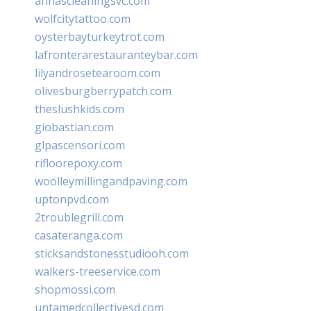
annascleaningsvc.com
wolfcitytattoo.com
oysterbayturkeytrot.com
lafronterarestauranteybar.com
lilyandrosetearoom.com
olivesburgberrypatch.com
theslushkids.com
giobastian.com
glpascensori.com
rifloorepoxy.com
woolleymillingandpaving.com
uptonpvd.com
2troublegrill.com
casateranga.com
sticksandstonesstudiooh.com
walkers-treeservice.com
shopmossi.com
untamedcollectivesd.com