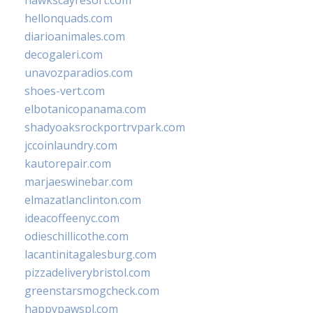
hawkscayresort.com
hellonquads.com
diarioanimales.com
decogaleri.com
unavozparadios.com
shoes-vert.com
elbotanicopanama.com
shadyoaksrockportrvpark.com
jccoinlaundry.com
kautorepair.com
marjaeswinebar.com
elmazatlanclinton.com
ideacoffeenyc.com
odieschillicothe.com
lacantinitagalesburg.com
pizzadeliverybristol.com
greenstarsmogcheck.com
happypawspl.com