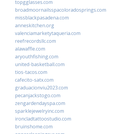
topgglasses.com
broadmoornailsspacoloradosprings.com
missblackpasadena.com
anneskitchen.org
valenciamarketytaqueria.com
reefrecordsllc.com
alawaffle.com
aryouthfishing.com
united-basketball.com
tios-tacos.com
cafecito-satx.com
graduacionviu2023.com
pecanjackstogo.com
zengardendayspa.com
sparklejewelryinc.com
ironcladtattoostudio.com
bruinshome.com