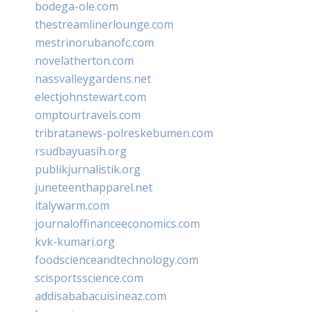
bodega-ole.com
thestreamlinerlounge.com
mestrinorubanofc.com
novelatherton.com
nassvalleygardens.net
electjohnstewart.com
omptourtravels.com
tribratanews-polreskebumen.com
rsudbayuasih.org
publikjurnalistik.org
juneteenthapparel.net
italywarm.com
journaloffinanceeconomics.com
kvk-kumari.org
foodscienceandtechnology.com
scisportsscience.com
addisababacuisineaz.com