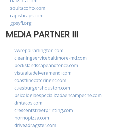
oaksofa.com
soultacohtx.com
capishcaps.com
gpsyfl.org
MEDIA PARTNER III
vwrepairarlington.com
cleaningservicebaltimore-md.com
beckslandscapeandfence.com
vistaaltadelveramendi.com
coastlinecateringnc.com
cuesburgershouston.com
psicologiaespecializadaencampeche.com
dmtacos.com
crescentstreetprinting.com
hornopizza.com
driveadragster.com