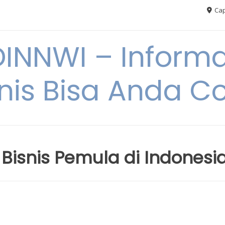
Cap
NNWI – Informas
snis Bisa Anda C
Bisnis Pemula di Indonesi