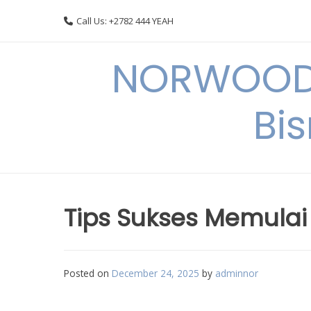
Skip
Call Us: +2782 444 YEAH
to
content
NORWOODI
Bi
Tips Sukses Memulai 
Posted on
December 24, 2025
by
adminnor