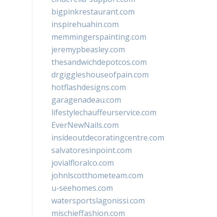
bigpinkrestaurant.com
inspirehuahin.com
memmingerspainting.com
jeremypbeasley.com
thesandwichdepotcos.com
drgiggleshouseofpain.com
hotflashdesigns.com
garagenadeau.com
lifestylechauffeurservice.com
EverNewNails.com
insideoutdecoratingcentre.com
salvatoresinpoint.com
jovialfloralco.com
johnlscotthometeam.com
u-seehomes.com
watersportslagonissi.com
mischieffashion.com