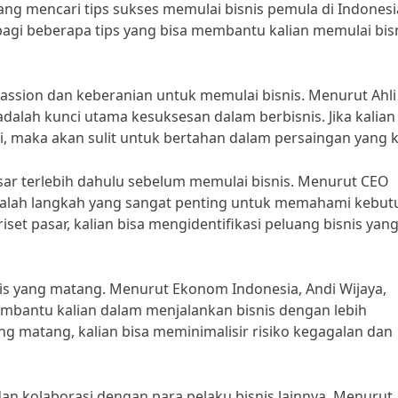
dang mencari tips sukses memulai bisnis pemula di Indonesi
bagi beberapa tips yang bisa membantu kalian memulai bis
passion dan keberanian untuk memulai bisnis. Menurut Ahli
dalah kunci utama kesuksesan dalam berbisnis. Jika kalian 
ni, maka akan sulit untuk bertahan dalam persaingan yang k
pasar terlebih dahulu sebelum memulai bisnis. Menurut CEO
 adalah langkah yang sangat penting untuk memahami kebu
t pasar, kalian bisa mengidentifikasi peluang bisnis yan
snis yang matang. Menurut Ekonom Indonesia, Andi Wijaya,
mbantu kalian dalam menjalankan bisnis dengan lebih
ang matang, kalian bisa meminimalisir risiko kegagalan dan
n kolaborasi dengan para pelaku bisnis lainnya. Menurut