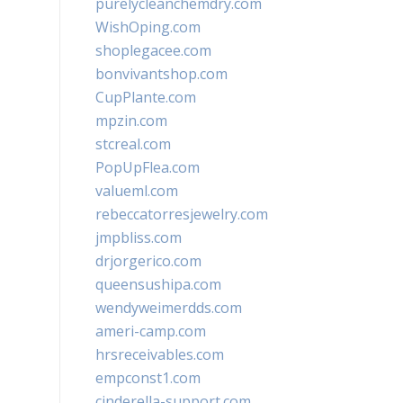
purelycleanchemdry.com
WishOping.com
shoplegacee.com
bonvivantshop.com
CupPlante.com
mpzin.com
stcreal.com
PopUpFlea.com
valueml.com
rebeccatorresjewelry.com
jmpbliss.com
drjorgerico.com
queensushipa.com
wendyweimerdds.com
ameri-camp.com
hrsreceivables.com
empconst1.com
cinderella-support.com