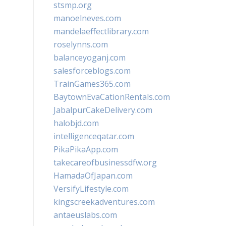
stsmp.org
manoelneves.com
mandelaeffectlibrary.com
roselynns.com
balanceyoganj.com
salesforceblogs.com
TrainGames365.com
BaytownEvaCationRentals.com
JabalpurCakeDelivery.com
halobjd.com
intelligenceqatar.com
PikaPikaApp.com
takecareofbusinessdfw.org
HamadaOfJapan.com
VersifyLifestyle.com
kingscreekadventures.com
antaeuslabs.com