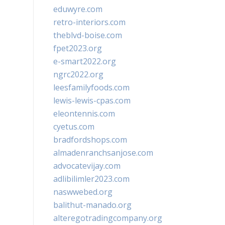
eduwyre.com
retro-interiors.com
theblvd-boise.com
fpet2023.org
e-smart2022.org
ngrc2022.org
leesfamilyfoods.com
lewis-lewis-cpas.com
eleontennis.com
cyetus.com
bradfordshops.com
almadenranchsanjose.com
advocatevijay.com
adlibilimler2023.com
naswwebed.org
balithut-manado.org
alteregotradingcompany.org