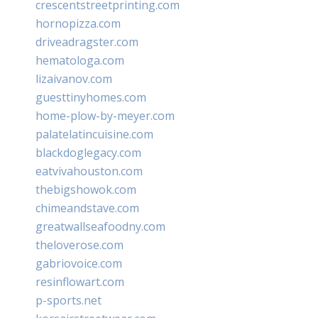
crescentstreetprinting.com
hornopizza.com
driveadragster.com
hematologa.com
lizaivanov.com
guesttinyhomes.com
home-plow-by-meyer.com
palatelatincuisine.com
blackdoglegacy.com
eatvivahouston.com
thebigshowok.com
chimeandstave.com
greatwallseafoodny.com
theloverose.com
gabriovoice.com
resinflowart.com
p-sports.net