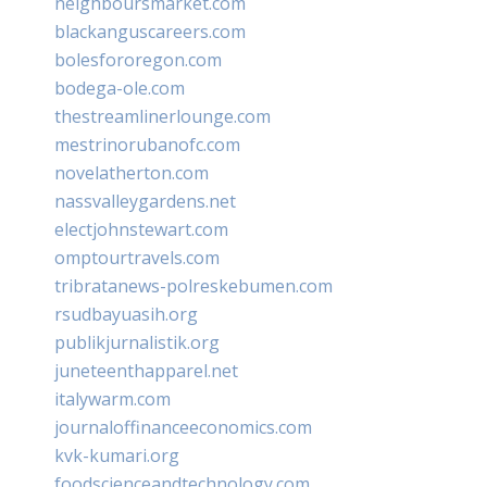
neighboursmarket.com
blackanguscareers.com
bolesfororegon.com
bodega-ole.com
thestreamlinerlounge.com
mestrinorubanofc.com
novelatherton.com
nassvalleygardens.net
electjohnstewart.com
omptourtravels.com
tribratanews-polreskebumen.com
rsudbayuasih.org
publikjurnalistik.org
juneteenthapparel.net
italywarm.com
journaloffinanceeconomics.com
kvk-kumari.org
foodscienceandtechnology.com