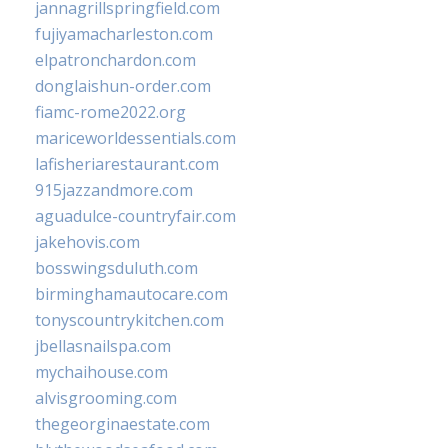
jannagrillspringfield.com
fujiyamacharleston.com
elpatronchardon.com
donglaishun-order.com
fiamc-rome2022.org
mariceworldessentials.com
lafisheriarestaurant.com
915jazzandmore.com
aguadulce-countryfair.com
jakehovis.com
bosswingsduluth.com
birminghamautocare.com
tonyscountrykitchen.com
jbellasnailspa.com
mychaihouse.com
alvisgrooming.com
thegeorginaestate.com