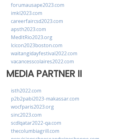
forumausape2023.com
imkl2023.com
careerfaircsd2023.com
apsth2023.com
MedItRio2023.org
lcicon2023boston.com
waitangidayfestival2022.com
vacancesscolaires2022.com
MEDIA PARTNER II
isth2022.com
p2b2pabi2023-makassar.com
wocfparis2023.org
sinc2023.com
scdlqatar2022-qa.com
thecolumbiagrill.com