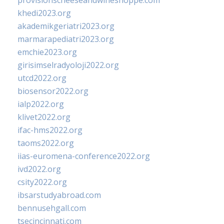
provisionscheeseandwineshoppe.com
khedi2023.org
akademikgeriatri2023.org
marmarapediatri2023.org
emchie2023.org
girisimselradyoloji2022.org
utcd2022.org
biosensor2022.org
ialp2022.org
klivet2022.org
ifac-hms2022.org
taoms2022.org
iias-euromena-conference2022.org
ivd2022.org
csity2022.org
ibsarstudyabroad.com
bennusehgall.com
tsecincinnati.com