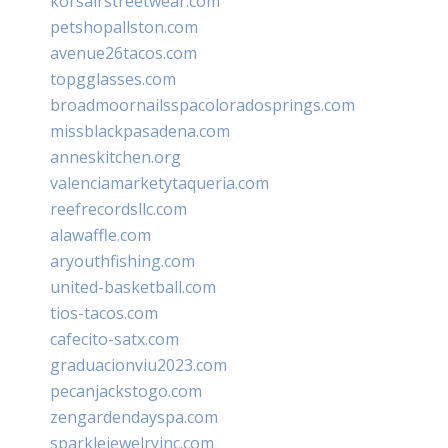
korsairstreetwear.com
petshopallston.com
avenue26tacos.com
topgglasses.com
broadmoornailsspacoloradosprings.com
missblackpasadena.com
anneskitchen.org
valenciamarketytaqueria.com
reefrecordsllc.com
alawaffle.com
aryouthfishing.com
united-basketball.com
tios-tacos.com
cafecito-satx.com
graduacionviu2023.com
pecanjackstogo.com
zengardendayspa.com
sparklejewelryinc.com