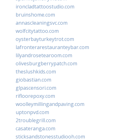
ironcladtattoostudio.com
bruinshome.com
annascleaningsvc.com
wolfcitytattoo.com
oysterbayturkeytrot.com
lafronterarestauranteybar.com
lilyandrosetearoom.com
olivesburgberrypatch.com
theslushkids.com
giobastian.com
glpascensori.com
rifloorepoxy.com
woolleymillingandpaving.com
uptonpvd.com
2troublegrill.com
casateranga.com
sticksandstonesstudiooh.com