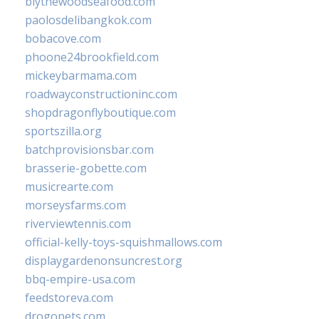
blythewoodseafood.com
paolosdelibangkok.com
bobacove.com
phoone24brookfield.com
mickeybarmama.com
roadwayconstructioninc.com
shopdragonflyboutique.com
sportszilla.org
batchprovisionsbar.com
brasserie-gobette.com
musicrearte.com
morseysfarms.com
riverviewtennis.com
official-kelly-toys-squishmallows.com
displaygardenonsuncrest.org
bbq-empire-usa.com
feedstoreva.com
drogopets.com