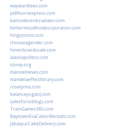
waywardtees.com
pidfloorsexpress.com
bancodevenezuelaen.com
bettermoodfoodcorporation.com
hingstonnt.com
chooseagender.com
hoverboardssale.com
alaskapolitics.com
stsmp.org
manoelneves.com
mandelaeffectlibrary.com
roselynns.com
balanceyoganj.com
salesforceblogs.com
TrainGames365.com
BaytownEvaCationRentals.com
JabalpurCakeDelivery.com