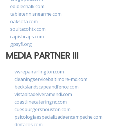
ediblechalk.com
tabletennisnearme.com
oaksofa.com
soultacohtx.com
capishcaps.com
gpsyfl.org
MEDIA PARTNER III
vwrepairarlington.com
cleaningservicebaltimore-md.com
beckslandscapeandfence.com
vistaaltadelveramendi.com
coastlinecateringnc.com
cuesburgershouston.com
psicologiaespecializadaencampeche.com
dmtacos.com