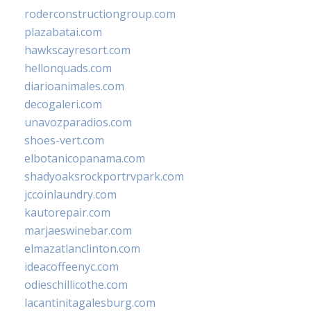
roderconstructiongroup.com
plazabatai.com
hawkscayresort.com
hellonquads.com
diarioanimales.com
decogaleri.com
unavozparadios.com
shoes-vert.com
elbotanicopanama.com
shadyoaksrockportrvpark.com
jccoinlaundry.com
kautorepair.com
marjaeswinebar.com
elmazatlanclinton.com
ideacoffeenyc.com
odieschillicothe.com
lacantinitagalesburg.com