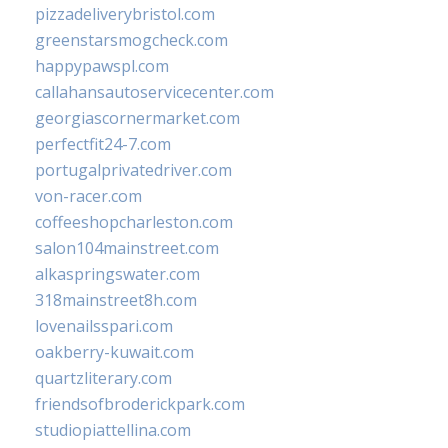
pizzadeliverybristol.com
greenstarsmogcheck.com
happypawspl.com
callahansautoservicecenter.com
georgiascornermarket.com
perfectfit24-7.com
portugalprivatedriver.com
von-racer.com
coffeeshopcharleston.com
salon104mainstreet.com
alkaspringswater.com
318mainstreet8h.com
lovenailsspari.com
oakberry-kuwait.com
quartzliterary.com
friendsofbroderickpark.com
studiopiattellina.com