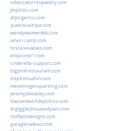
rebeccatorresjewelry.com
jmpbliss.com
drjorgerico.com
queensushipa.com
wendyweimerdds.com
ameri-camp.com
hrsreceivables.com
empconst1.com
cinderella-support.com
bigpinkrestaurant.com
inspirehuahin.com
memmingerspainting.com
jeremypbeasley.com
thesandwichdepotcos.com
drgiggleshouseofpain.com
hotflashdesigns.com
garagenadeau.com