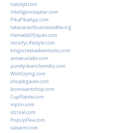
halobjd.com
intelligenceqatar.com
PikaPikaApp.com
takecareofbusinessdfw.org
HamadaOfJapan.com
VersifyLifestyle.com
kingscreekadventures.com
antaeuslabs.com
purelycleanchemdry.com
WishOping.com
shoplegacee.com
bonvivantshop.com
CupPlante.com
mpzin.com
stcreal.com
PopUpFlea.com
valueml.com