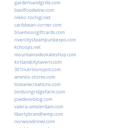
gardensandgrills.com
basilfoodwine.com
nikko-tochigi.net
caribbean-corner.com
bluemoongiftcards.com
rivercitysteampunkexpo.com
kchoops.net
mountainsideskateshop.com
kirtlandcitytavern.com
301nutritionspot.com
ammos-stores.com
loceanecreations.com
birdsongridgefarm.com
joiedevivblog.com
valera-amsterdam.com
libertybrandhemp.com
norwoodinnwi.com