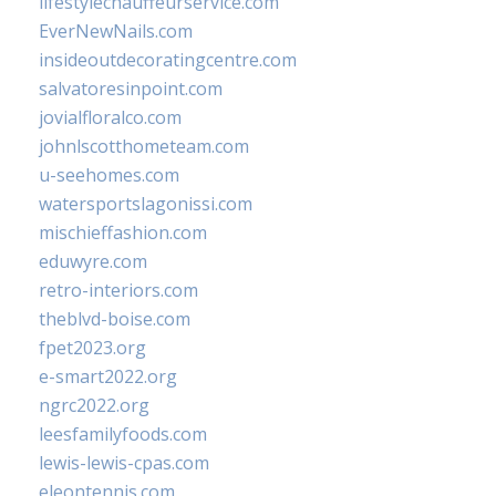
lifestylechauffeurservice.com
EverNewNails.com
insideoutdecoratingcentre.com
salvatoresinpoint.com
jovialfloralco.com
johnlscotthometeam.com
u-seehomes.com
watersportslagonissi.com
mischieffashion.com
eduwyre.com
retro-interiors.com
theblvd-boise.com
fpet2023.org
e-smart2022.org
ngrc2022.org
leesfamilyfoods.com
lewis-lewis-cpas.com
eleontennis.com