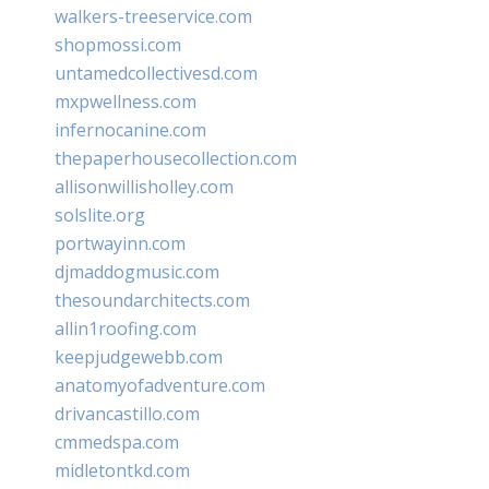
walkers-treeservice.com
shopmossi.com
untamedcollectivesd.com
mxpwellness.com
infernocanine.com
thepaperhousecollection.com
allisonwillisholley.com
solslite.org
portwayinn.com
djmaddogmusic.com
thesoundarchitects.com
allin1roofing.com
keepjudgewebb.com
anatomyofadventure.com
drivancastillo.com
cmmedspa.com
midletontkd.com