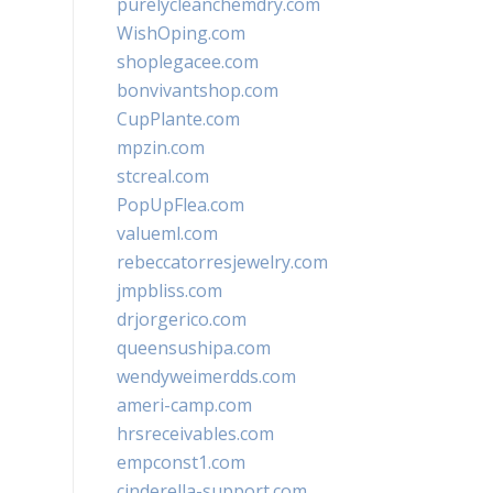
purelycleanchemdry.com
WishOping.com
shoplegacee.com
bonvivantshop.com
CupPlante.com
mpzin.com
stcreal.com
PopUpFlea.com
valueml.com
rebeccatorresjewelry.com
jmpbliss.com
drjorgerico.com
queensushipa.com
wendyweimerdds.com
ameri-camp.com
hrsreceivables.com
empconst1.com
cinderella-support.com