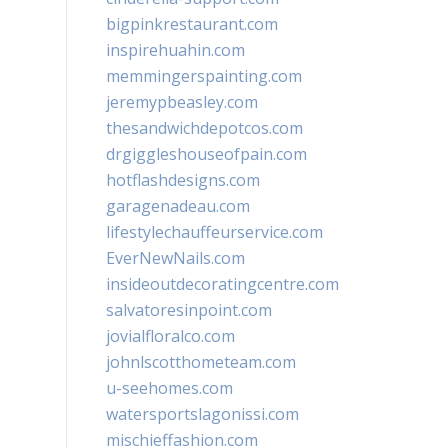
bigpinkrestaurant.com
inspirehuahin.com
memmingerspainting.com
jeremypbeasley.com
thesandwichdepotcos.com
drgiggleshouseofpain.com
hotflashdesigns.com
garagenadeau.com
lifestylechauffeurservice.com
EverNewNails.com
insideoutdecoratingcentre.com
salvatoresinpoint.com
jovialfloralco.com
johnlscotthometeam.com
u-seehomes.com
watersportslagonissi.com
mischieffashion.com