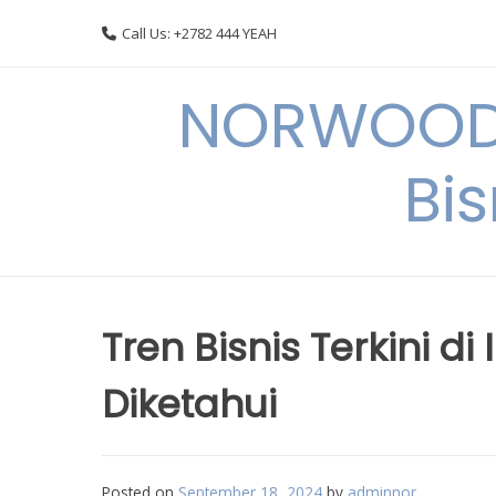
Skip
Call Us: +2782 444 YEAH
to
content
NORWOODI
Bi
Tren Bisnis Terkini d
Diketahui
Posted on
September 18, 2024
by
adminnor