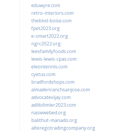
eduwyre.com
retro-interiors.com
theblvd-boise.com
fpet2023.org
e-smart2022.org
ngrc2022.org
leesfamilyfoods.com
lewis-lewis-cpas.com
eleontennis.com
cyetus.com
bradfordshops.com
almadenranchsanjose.com
advocatevijay.com
adlibilimler2023.com
naswwebed.org
balithut-manado.org
alteregotradingcompany.org