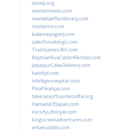
stsmp.org
manoelneves.com
mandelaeffectlibrary.com
roselynns.com
balanceyoganj.com
salesforceblogs.com
TrainGames365.com
BaytownEvaCationRentals.com
JabalpurCakeDelivery.com
halobjd.com
intelligenceqatar.com
PikaPikaApp.com
takecareofbusinessdfw.org
HamadaOfJapan.com
VersifyLifestyle.com
kingscreekadventures.com
antaeuslabs.com