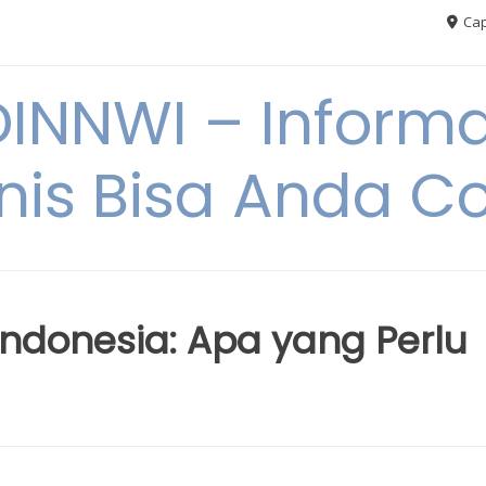
Cap
NNWI – Informas
snis Bisa Anda C
i Indonesia: Apa yang Perlu