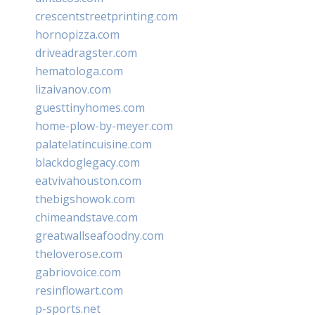
crescentstreetprinting.com
hornopizza.com
driveadragster.com
hematologa.com
lizaivanov.com
guesttinyhomes.com
home-plow-by-meyer.com
palatelatincuisine.com
blackdoglegacy.com
eatvivahouston.com
thebigshowok.com
chimeandstave.com
greatwallseafoodny.com
theloverose.com
gabriovoice.com
resinflowart.com
p-sports.net