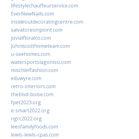
lifestylechauffeurservice.com
EverNewNails.com
insideoutdecoratingcentre.com
salvatoresinpoint.com
jovialfloralco.com
johnlscotthometeam.com
u-seehomes.com
watersportslagonissi.com
mischieffashion.com
eduwyre.com
retro-interiors.com
theblvd-boise.com
fpet2023.org
e-smart2022.org
ngrc2022.org
leesfamilyfoods.com
lewis-lewis-cpas.com