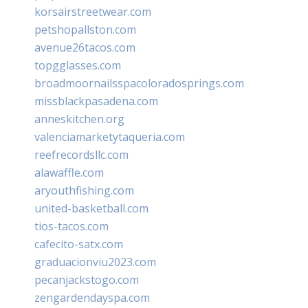
korsairstreetwear.com
petshopallston.com
avenue26tacos.com
topgglasses.com
broadmoornailsspacoloradosprings.com
missblackpasadena.com
anneskitchen.org
valenciamarketytaqueria.com
reefrecordsllc.com
alawaffle.com
aryouthfishing.com
united-basketball.com
tios-tacos.com
cafecito-satx.com
graduacionviu2023.com
pecanjackstogo.com
zengardendayspa.com