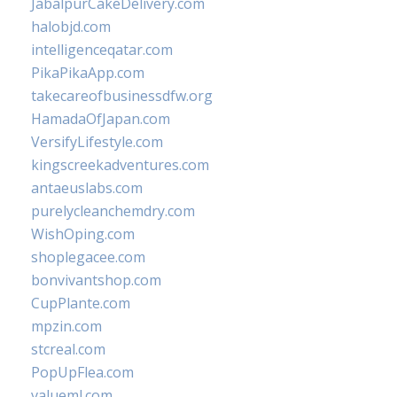
JabalpurCakeDelivery.com
halobjd.com
intelligenceqatar.com
PikaPikaApp.com
takecareofbusinessdfw.org
HamadaOfJapan.com
VersifyLifestyle.com
kingscreekadventures.com
antaeuslabs.com
purelycleanchemdry.com
WishOping.com
shoplegacee.com
bonvivantshop.com
CupPlante.com
mpzin.com
stcreal.com
PopUpFlea.com
valueml.com