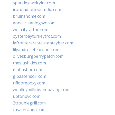
sparklejewelryinc.com
ironcladtattoostudio.com
bruinshome.com
annascleaningsvc.com
wolfcitytattoo.com
oysterbayturkeytrot.com
lafronterarestauranteybar.com
lilyandrosetearoom.com
olivesburgberrypatch.com
theslushkids.com
giobastian.com
glpascensori.com
rifloorepoxy.com
woolleymillingandpaving.com
uptonpvd.com
2troublegrill.com
casateranga.com