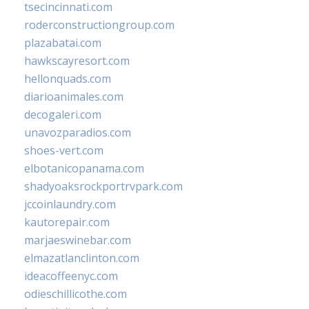
tsecincinnati.com
roderconstructiongroup.com
plazabatai.com
hawkscayresort.com
hellonquads.com
diarioanimales.com
decogaleri.com
unavozparadios.com
shoes-vert.com
elbotanicopanama.com
shadyoaksrockportrvpark.com
jccoinlaundry.com
kautorepair.com
marjaeswinebar.com
elmazatlanclinton.com
ideacoffeenyc.com
odieschillicothe.com