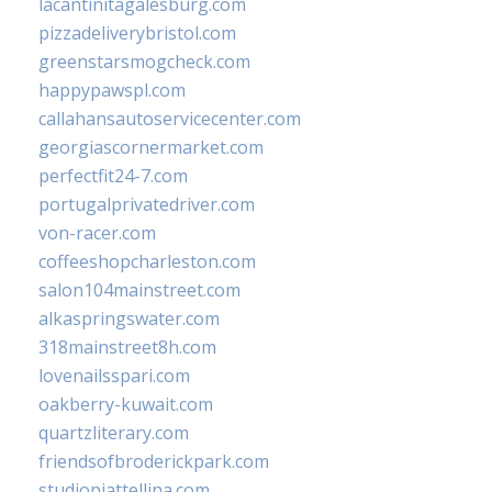
lacantinitagalesburg.com
pizzadeliverybristol.com
greenstarsmogcheck.com
happypawspl.com
callahansautoservicecenter.com
georgiascornermarket.com
perfectfit24-7.com
portugalprivatedriver.com
von-racer.com
coffeeshopcharleston.com
salon104mainstreet.com
alkaspringswater.com
318mainstreet8h.com
lovenailsspari.com
oakberry-kuwait.com
quartzliterary.com
friendsofbroderickpark.com
studiopiattellina.com