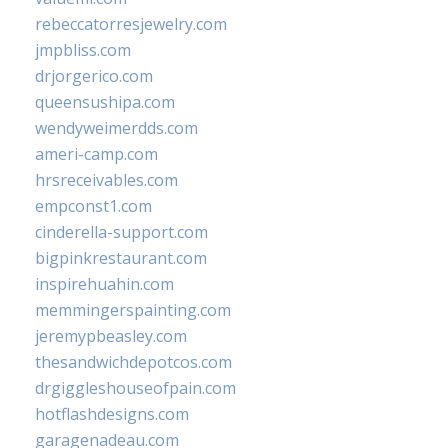
rebeccatorresjewelry.com
jmpbliss.com
drjorgerico.com
queensushipa.com
wendyweimerdds.com
ameri-camp.com
hrsreceivables.com
empconst1.com
cinderella-support.com
bigpinkrestaurant.com
inspirehuahin.com
memmingerspainting.com
jeremypbeasley.com
thesandwichdepotcos.com
drgiggleshouseofpain.com
hotflashdesigns.com
garagenadeau.com