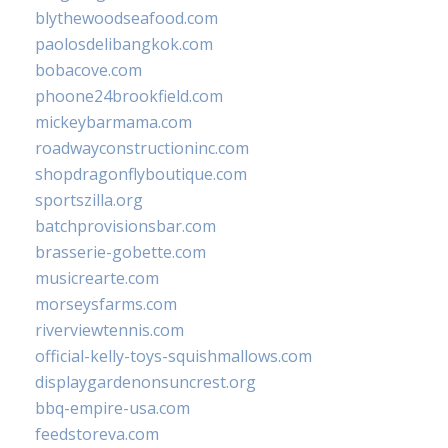
blythewoodseafood.com
paolosdelibangkok.com
bobacove.com
phoone24brookfield.com
mickeybarmama.com
roadwayconstructioninc.com
shopdragonflyboutique.com
sportszilla.org
batchprovisionsbar.com
brasserie-gobette.com
musicrearte.com
morseysfarms.com
riverviewtennis.com
official-kelly-toys-squishmallows.com
displaygardenonsuncrest.org
bbq-empire-usa.com
feedstoreva.com