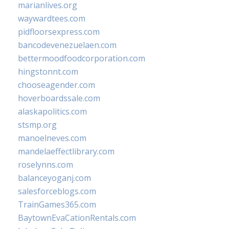
marianlives.org
waywardtees.com
pidfloorsexpress.com
bancodevenezuelaen.com
bettermoodfoodcorporation.com
hingstonnt.com
chooseagender.com
hoverboardssale.com
alaskapolitics.com
stsmp.org
manoelneves.com
mandelaeffectlibrary.com
roselynns.com
balanceyoganj.com
salesforceblogs.com
TrainGames365.com
BaytownEvaCationRentals.com