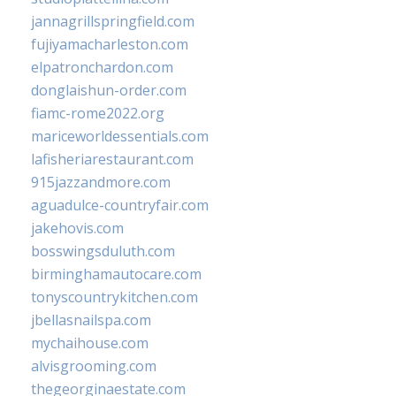
jannagrillspringfield.com
fujiyamacharleston.com
elpatronchardon.com
donglaishun-order.com
fiamc-rome2022.org
mariceworldessentials.com
lafisheriarestaurant.com
915jazzandmore.com
aguadulce-countryfair.com
jakehovis.com
bosswingsduluth.com
birminghamautocare.com
tonyscountrykitchen.com
jbellasnailspa.com
mychaihouse.com
alvisgrooming.com
thegeorginaestate.com