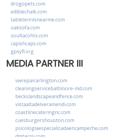
drogopets.com
ediblechalk.com
tabletennisnearme.com
oaksofa.com
soultacohtx.com
capishcaps.com
gpsyfl.org
MEDIA PARTNER III
vwrepairarlington.com
cleaningservicebaltimore-md.com
beckslandscapeandfence.com
vistaaltadelveramendi.com
coastlinecateringnc.com
cuesburgershouston.com
psicologiaespecializadaencampeche.com
dmtacos.com