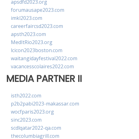
apsdfd2023.org
forumausape2023.com
imkl2023.com
careerfaircsd2023.com
apsth2023.com
MedItRio2023.org
lcicon2023boston.com
waitangidayfestival2022.com
vacancesscolaires2022.com
MEDIA PARTNER II
isth2022.com
p2b2pabi2023-makassar.com
wocfparis2023.org
sinc2023.com
scdlqatar2022-qa.com
thecolumbiagrill.com