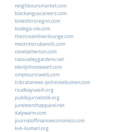
neighboursmarket.com
blackanguscareers.com
bolesfororegon.com
bodega-ole.com
thestreamlinerlounge.com
mestrinorubanofc.com
novelatherton.com
nassvalleygardens.net
electjohnstewart.com
omptourtravels.com
tribratanews-polreskebumen.com
rsudbayuasih.org
publikjurnalistik.org
juneteenthapparel.net
italywarm.com
journaloffinanceeconomics.com
kvk-kumari.org