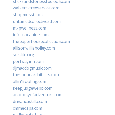
sticksandstonesstudiooh.com
walkers-treeservice.com
shopmossi.com
untamedcollectivesd.com
mxpwellness.com
infernocanine.com
thepaperhousecollection.com
allisonwillisholley.com
solslite.org
portwayinn.com
djmaddogmusic.com
thesoundarchitects.com
allin1roofing.com
keepjudgewebb.com
anatomyofadventure.com
drivancastillo.com
cmmedspa.com
midletontkd.com