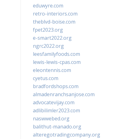
eduwyre.com
retro-interiors.com
theblvd-boise.com
fpet2023.org
e-smart2022.org
ngrc2022.org
leesfamilyfoods.com
lewis-lewis-cpas.com
eleontennis.com
cyetus.com
bradfordshops.com
almadenranchsanjose.com
advocatevijay.com
adlibilimler2023.com
naswwebed.org
balithut-manado.org
alteregotradingcompany.org