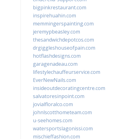
bigpinkrestaurant.com
inspirehuahin.com
memmingerspainting.com
jeremypbeasley.com
thesandwichdepotcos.com
drgiggleshouseofpain.com
hotflashdesigns.com
garagenadeau.com
lifestylechauffeurservice.com
EverNewNails.com
insideoutdecoratingcentre.com
salvatoresinpoint.com
jovialfloralco.com
johnlscotthometeam.com
u-seehomes.com
watersportslagonissi.com
mischieffashion.com