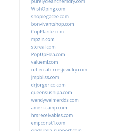
purelycleanchemdry.com
WishOping.com
shoplegacee.com
bonvivantshop.com
CupPlante.com
mpzin.com
stcreal.com
PopUpFlea.com
valueml.com
rebeccatorresjewelry.com
jmpbliss.com
drjorgerico.com
queensushipa.com
wendyweimerdds.com
ameri-camp.com
hrsreceivables.com
empconst1.com
cinderella-support.com