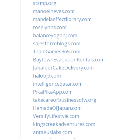
stsmp.org
manoelneves.com
mandelaeffectlibrary.com
roselynns.com
balanceyoganj.com
salesforceblogs.com
TrainGames365.com
BaytownEvaCationRentals.com
JabalpurCakeDelivery.com
halobjd.com
intelligenceqatar.com
PikaPikaApp.com
takecareofbusinessdfw.org
HamadaOfJapan.com
VersifyLifestyle.com
kingscreekadventures.com
antaeuslabs.com