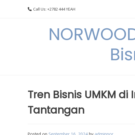
Skip
Call Us: +2782 444 YEAH
to
content
NORWOODI
Bi
Tren Bisnis UMKM di 
Tantangan
Posted on
September 16, 2024
by
adminnor