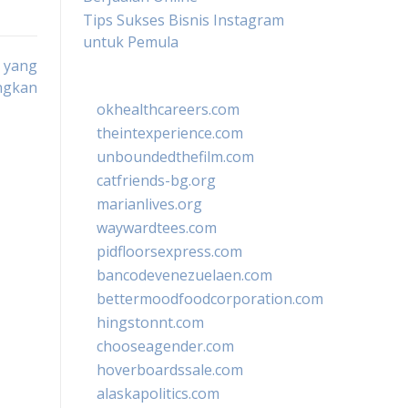
Tips Sukses Bisnis Instagram
untuk Pemula
y yang
ngkan
okhealthcareers.com
theintexperience.com
unboundedthefilm.com
catfriends-bg.org
marianlives.org
waywardtees.com
pidfloorsexpress.com
bancodevenezuelaen.com
bettermoodfoodcorporation.com
hingstonnt.com
chooseagender.com
hoverboardssale.com
alaskapolitics.com