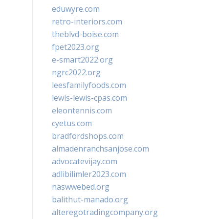
eduwyre.com
retro-interiors.com
theblvd-boise.com
fpet2023.org
e-smart2022.org
ngrc2022.org
leesfamilyfoods.com
lewis-lewis-cpas.com
eleontennis.com
cyetus.com
bradfordshops.com
almadenranchsanjose.com
advocatevijay.com
adlibilimler2023.com
naswwebed.org
balithut-manado.org
alteregotradingcompany.org