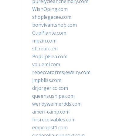
purelycleanchemdry.com
WishOping.com
shoplegacee.com
bonvivantshop.com
CupPlante.com
mpzin.com
stcreal.com
PopUpFlea.com
valueml.com
rebeccatorresjewelry.com
jmpbliss.com
drjorgerico.com
queensushipa.com
wendyweimerdds.com
ameri-camp.com
hrsreceivables.com
empconst1.com
cinderella-support.com