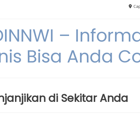
Cap
NNWI – Informas
snis Bisa Anda C
njanjikan di Sekitar Anda