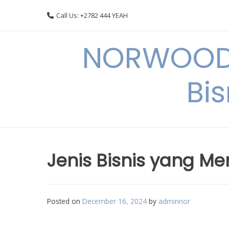
Skip
Call Us: +2782 444 YEAH
to
content
NORWOODI
Bi
Jenis Bisnis yang Me
Posted on
December 16, 2024
by
adminnor