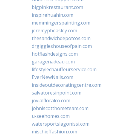
bigpinkrestaurant.com
inspirehuahin.com
memmingerspainting.com
jeremypbeasley.com
thesandwichdepotcos.com
drgiggleshouseofpain.com
hotflashdesigns.com
garagenadeau.com
lifestylechauffeurservice.com
EverNewNails.com
insideoutdecoratingcentre.com
salvatoresinpoint.com
jovialfloralco.com
johnlscotthometeam.com
u-seehomes.com
watersportslagonissi.com
mischieffashion.com