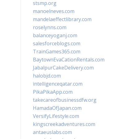
stsmp.org
manoelneves.com
mandelaeffectlibrary.com
roselynns.com
balanceyoganj.com
salesforceblogs.com
TrainGames365.com
BaytownEvaCationRentals.com
JabalpurCakeDelivery.com
halobjd.com
intelligenceqatar.com
PikaPikaApp.com
takecareofbusinessdfw.org
HamadaOfJapan.com
VersifyLifestyle.com
kingscreekadventures.com
antaeuslabs.com