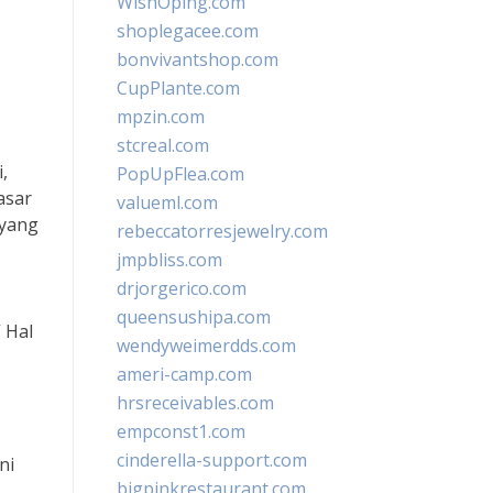
WishOping.com
shoplegacee.com
bonvivantshop.com
CupPlante.com
mpzin.com
stcreal.com
,
PopUpFlea.com
asar
valueml.com
 yang
rebeccatorresjewelry.com
jmpbliss.com
drjorgerico.com
queensushipa.com
 Hal
wendyweimerdds.com
ameri-camp.com
hrsreceivables.com
empconst1.com
cinderella-support.com
ni
bigpinkrestaurant.com