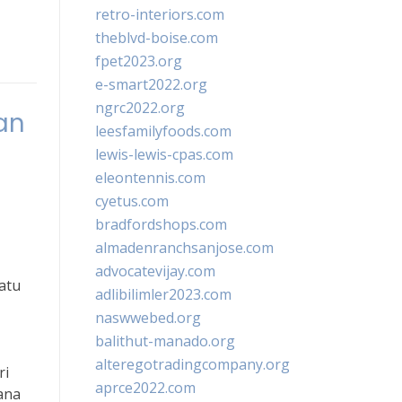
retro-interiors.com
theblvd-boise.com
fpet2023.org
e-smart2022.org
ngrc2022.org
an
leesfamilyfoods.com
lewis-lewis-cpas.com
eleontennis.com
cyetus.com
bradfordshops.com
almadenranchsanjose.com
advocatevijay.com
atu
adlibilimler2023.com
naswwebed.org
balithut-manado.org
alteregotradingcompany.org
ri
aprce2022.com
ana