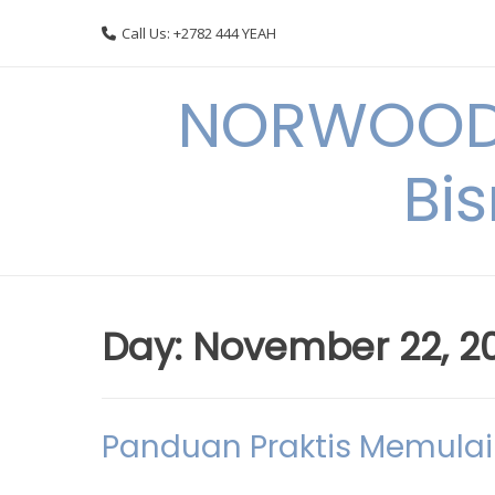
Skip
Call Us: +2782 444 YEAH
to
content
NORWOODI
Bi
Day:
November 22, 2
Panduan Praktis Memulai