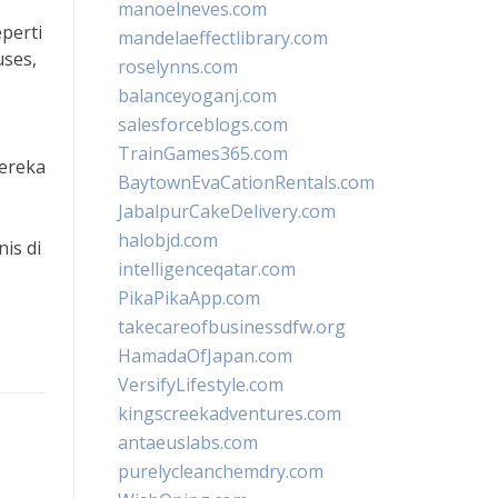
manoelneves.com
perti
mandelaeffectlibrary.com
uses,
roselynns.com
balanceyoganj.com
salesforceblogs.com
TrainGames365.com
mereka
BaytownEvaCationRentals.com
JabalpurCakeDelivery.com
halobjd.com
is di
intelligenceqatar.com
PikaPikaApp.com
takecareofbusinessdfw.org
HamadaOfJapan.com
VersifyLifestyle.com
kingscreekadventures.com
antaeuslabs.com
purelycleanchemdry.com