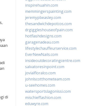
inspirehuahin.com
memmingerspainting.com
jeremypbeasley.com
s,
thesandwichdepotcos.com
drgiggleshouseofpain.com
hotflashdesigns.com
aya
garagenadeau.com
haan
lifestylechauffeurservice.com
EverNewNails.com
insideoutdecoratingcentre.com
adi
salvatoresinpoint.com
aan
jovialfloralco.com
johnlscotthometeam.com
u-seehomes.com
watersportslagonissi.com
gi di
mischieffashion.com
eduwyre.com