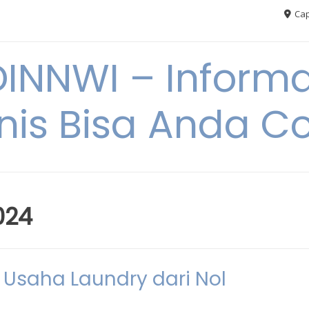
Cap
NNWI – Informas
snis Bisa Anda C
024
 Usaha Laundry dari Nol