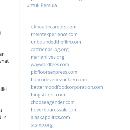
untuk Pemula
okhealthcareers.com
i
theintexperience.com
unboundedthefilm.com
catfriends-bg.org
an
marianlives.org
what
waywardtees.com
pidfloorsexpress.com
bancodevenezuelaen.com
bettermoodfoodcorporation.com
iki
hingstonnt.com
chooseagender.com
hoverboardssale.com
u
 in
alaskapolitics.com
stsmp.org