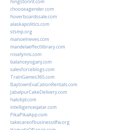
hingstonnt.com
chooseagender.com
hoverboardssale.com
alaskapolitics.com
stsmp.org
manoelneves.com
mandelaeffectlibrary.com
roselynns.com
balanceyoganj.com
salesforceblogs.com
TrainGames365.com
BaytownEvaCationRentals.com
JabalpurCakeDelivery.com
halobjd.com
intelligenceqatar.com
PikaPikaApp.com
takecareofbusinessdfw.org
HamadaOfJapan.com