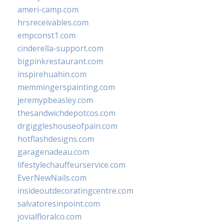
ameri-camp.com
hrsreceivables.com
empconst1.com
cinderella-support.com
bigpinkrestaurant.com
inspirehuahin.com
memmingerspainting.com
jeremypbeasley.com
thesandwichdepotcos.com
drgiggleshouseofpain.com
hotflashdesigns.com
garagenadeau.com
lifestylechauffeurservice.com
EverNewNails.com
insideoutdecoratingcentre.com
salvatoresinpoint.com
jovialfloralco.com