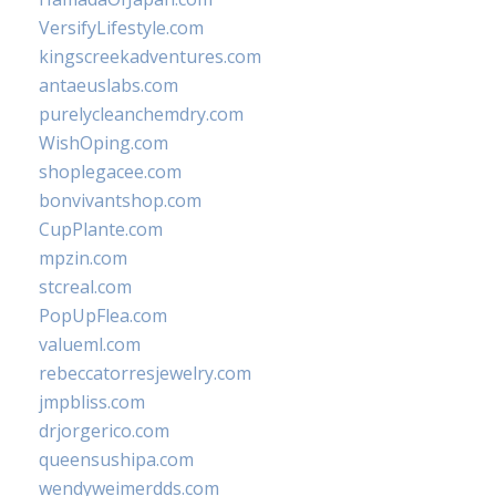
VersifyLifestyle.com
kingscreekadventures.com
antaeuslabs.com
purelycleanchemdry.com
WishOping.com
shoplegacee.com
bonvivantshop.com
CupPlante.com
mpzin.com
stcreal.com
PopUpFlea.com
valueml.com
rebeccatorresjewelry.com
jmpbliss.com
drjorgerico.com
queensushipa.com
wendyweimerdds.com