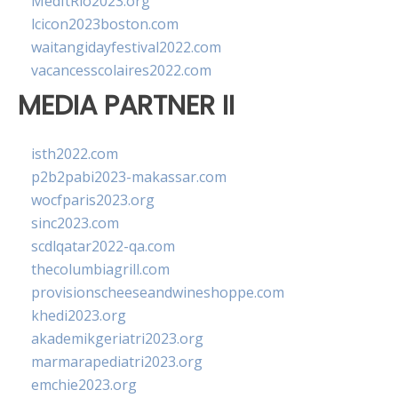
MedItRio2023.org
lcicon2023boston.com
waitangidayfestival2022.com
vacancesscolaires2022.com
MEDIA PARTNER II
isth2022.com
p2b2pabi2023-makassar.com
wocfparis2023.org
sinc2023.com
scdlqatar2022-qa.com
thecolumbiagrill.com
provisionscheeseandwineshoppe.com
khedi2023.org
akademikgeriatri2023.org
marmarapediatri2023.org
emchie2023.org