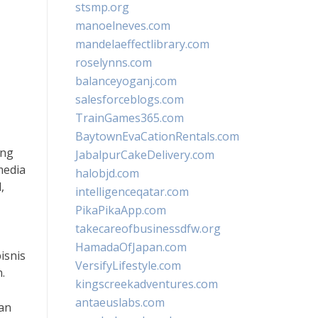
stsmp.org
manoelneves.com
mandelaeffectlibrary.com
roselynns.com
balanceyoganj.com
salesforceblogs.com
TrainGames365.com
BaytownEvaCationRentals.com
ang
JabalpurCakeDelivery.com
media
halobjd.com
,
intelligenceqatar.com
PikaPikaApp.com
takecareofbusinessdfw.org
HamadaOfJapan.com
isnis
VersifyLifestyle.com
.
kingscreekadventures.com
antaeuslabs.com
tan