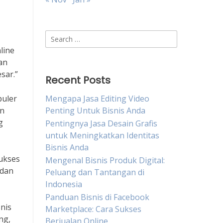
Search
for:
line
an
sar.”
Recent Posts
puler
Mengapa Jasa Editing Video
in
Penting Untuk Bisnis Anda
g
Pentingnya Jasa Desain Grafis
untuk Meningkatkan Identitas
Bisnis Anda
sukses
Mengenal Bisnis Produk Digital:
 dan
Peluang dan Tantangan di
Indonesia
Panduan Bisnis di Facebook
snis
Marketplace: Cara Sukses
ng,
Berjualan Online