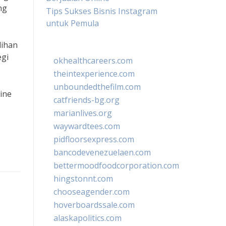
ng
Tips Sukses Bisnis Instagram
untuk Pemula
lihan
egi
okhealthcareers.com
theintexperience.com
unboundedthefilm.com
line
catfriends-bg.org
marianlives.org
waywardtees.com
pidfloorsexpress.com
bancodevenezuelaen.com
bettermoodfoodcorporation.com
hingstonnt.com
chooseagender.com
hoverboardssale.com
alaskapolitics.com