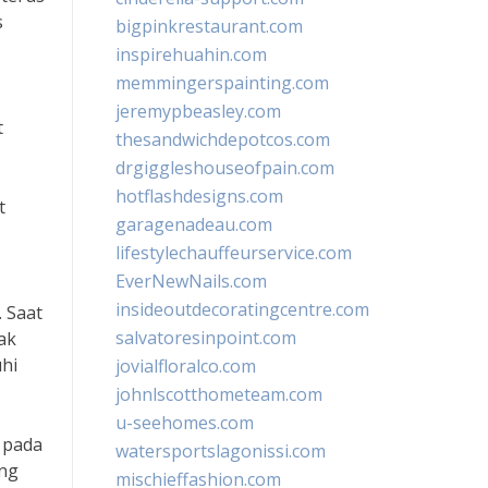
s
bigpinkrestaurant.com
inspirehuahin.com
memmingerspainting.com
jeremypbeasley.com
t
thesandwichdepotcos.com
drgiggleshouseofpain.com
hotflashdesigns.com
t
garagenadeau.com
lifestylechauffeurservice.com
EverNewNails.com
insideoutdecoratingcentre.com
. Saat
salvatoresinpoint.com
ak
hi
jovialfloralco.com
johnlscotthometeam.com
u-seehomes.com
 pada
watersportslagonissi.com
ang
mischieffashion.com