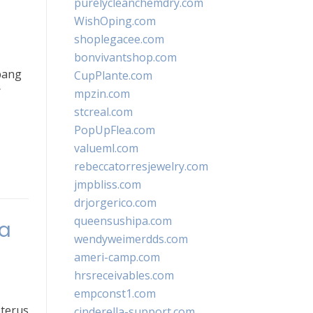
purelycleanchemdry.com
WishOping.com
shoplegacee.com
bonvivantshop.com
bang
CupPlante.com
r
mpzin.com
stcreal.com
PopUpFlea.com
valueml.com
rebeccatorresjewelry.com
jmpbliss.com
drjorgerico.com
queensushipa.com
ba
wendyweimerdds.com
ameri-camp.com
hrsreceivables.com
empconst1.com
 terus
cinderella-support.com