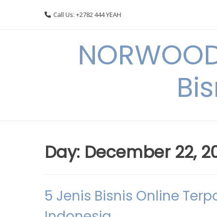
Skip
Call Us: +2782 444 YEAH
to
content
NORWOODI
Bi
Day:
December 22, 2
5 Jenis Bisnis Online Ter
Indonesia