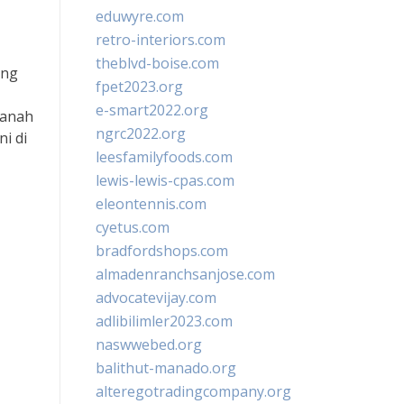
eduwyre.com
retro-interiors.com
theblvd-boise.com
ang
fpet2023.org
e-smart2022.org
Tanah
ngrc2022.org
i di
leesfamilyfoods.com
lewis-lewis-cpas.com
eleontennis.com
cyetus.com
bradfordshops.com
almadenranchsanjose.com
advocatevijay.com
adlibilimler2023.com
naswwebed.org
balithut-manado.org
alteregotradingcompany.org