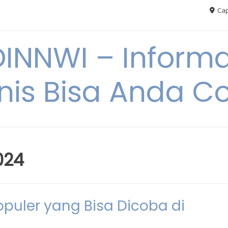
Cap
NNWI – Informas
snis Bisa Anda C
024
populer yang Bisa Dicoba di