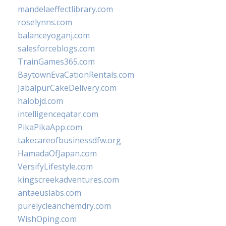
mandelaeffectlibrary.com
roselynns.com
balanceyoganj.com
salesforceblogs.com
TrainGames365.com
BaytownEvaCationRentals.com
JabalpurCakeDelivery.com
halobjd.com
intelligenceqatar.com
PikaPikaApp.com
takecareofbusinessdfw.org
HamadaOfJapan.com
VersifyLifestyle.com
kingscreekadventures.com
antaeuslabs.com
purelycleanchemdry.com
WishOping.com