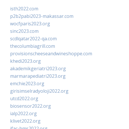
isth2022.com
p2b2pabi2023-makassar.com
wocfparis2023.org
sinc2023.com
scdlqatar2022-qa.com
thecolumbiagrill.com
provisionscheeseandwineshoppe.com
khedi2023.org
akademikgeriatri2023.org
marmarapediatri2023.org
emchie2023.org
girisimselradyoloji2022.org
utcd2022.org
biosensor2022.org
ialp2022.org
klivet2022.org
ifac-hms2022.org