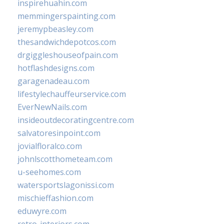
inspirehuahin.com
memmingerspainting.com
jeremypbeasley.com
thesandwichdepotcos.com
drgiggleshouseofpain.com
hotflashdesigns.com
garagenadeau.com
lifestylechauffeurservice.com
EverNewNails.com
insideoutdecoratingcentre.com
salvatoresinpoint.com
jovialfloralco.com
johnlscotthometeam.com
u-seehomes.com
watersportslagonissi.com
mischieffashion.com
eduwyre.com