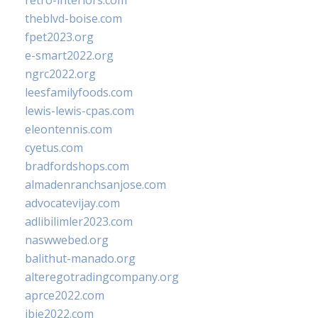
retro-interiors.com
theblvd-boise.com
fpet2023.org
e-smart2022.org
ngrc2022.org
leesfamilyfoods.com
lewis-lewis-cpas.com
eleontennis.com
cyetus.com
bradfordshops.com
almadenranchsanjose.com
advocatevijay.com
adlibilimler2023.com
naswwebed.org
balithut-manado.org
alteregotradingcompany.org
aprce2022.com
ibie2022.com