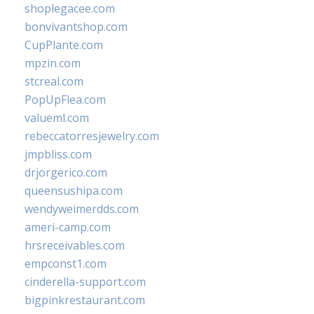
shoplegacee.com
bonvivantshop.com
CupPlante.com
mpzin.com
stcreal.com
PopUpFlea.com
valueml.com
rebeccatorresjewelry.com
jmpbliss.com
drjorgerico.com
queensushipa.com
wendyweimerdds.com
ameri-camp.com
hrsreceivables.com
empconst1.com
cinderella-support.com
bigpinkrestaurant.com