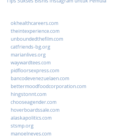
Tips Sukses Bisnis Instagram untuk Pemula
okhealthcareers.com
theintexperience.com
unboundedthefilm.com
catfriends-bg.org
marianlives.org
waywardtees.com
pidfloorsexpress.com
bancodevenezuelaen.com
bettermoodfoodcorporation.com
hingstonnt.com
chooseagender.com
hoverboardssale.com
alaskapolitics.com
stsmp.org
manoelneves.com