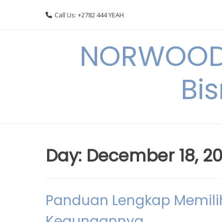
Skip
Call Us: +2782 444 YEAH
to
content
NORWOODI
Bi
Day:
December 18, 2
Panduan Lengkap Memilih
Kegunaannya