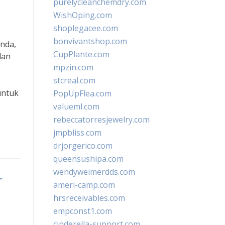
purelycleanchemdry.com
WishOping.com
shoplegacee.com
bonvivantshop.com
Anda,
CupPlante.com
dan
mpzin.com
stcreal.com
untuk
PopUpFlea.com
valueml.com
rebeccatorresjewelry.com
jmpbliss.com
drjorgerico.com
queensushipa.com
wendyweimerdds.com
r
ameri-camp.com
hrsreceivables.com
empconst1.com
cinderella-support.com