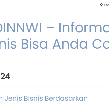
Cap
NNWI – Informas
snis Bisa Anda C
024
 Jenis Bisnis Berdasarkan