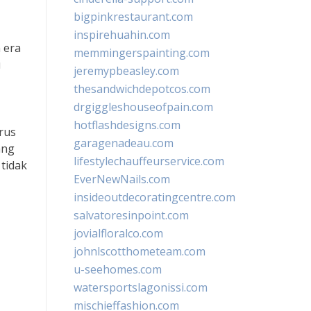
bigpinkrestaurant.com
inspirehuahin.com
 era
memmingerspainting.com
u
jeremypbeasley.com
thesandwichdepotcos.com
drgiggleshouseofpain.com
hotflashdesigns.com
rus
garagenadeau.com
ang
lifestylechauffeurservice.com
 tidak
EverNewNails.com
insideoutdecoratingcentre.com
salvatoresinpoint.com
jovialfloralco.com
johnlscotthometeam.com
u-seehomes.com
watersportslagonissi.com
mischieffashion.com