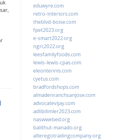
tuk
eduwyre.com
sar,
retro-interiors.com
theblvd-boise.com
fpet2023.org
e-smart2022.org
ar
ngrc2022.org
leesfamilyfoods.com
lewis-lewis-cpas.com
eleontennis.com
cyetus.com
bradfordshops.com
almadenranchsanjose.com
u
advocatevijay.com
adlibilimler2023.com
naswwebed.org
balithut-manado.org
alteregotradingcompany.org