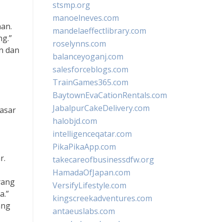
stsmp.org
manoelneves.com
han.
mandelaeffectlibrary.com
ng.”
roselynns.com
an dan
balanceyoganj.com
salesforceblogs.com
TrainGames365.com
BaytownEvaCationRentals.com
JabalpurCakeDelivery.com
asar
halobjd.com
intelligenceqatar.com
PikaPikaApp.com
r.
takecareofbusinessdfw.org
HamadaOfJapan.com
yang
VersifyLifestyle.com
a.”
kingscreekadventures.com
ang
antaeuslabs.com