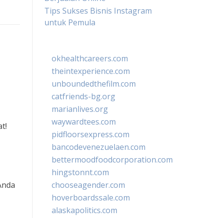
Tips Sukses Bisnis Instagram
untuk Pemula
okhealthcareers.com
theintexperience.com
unboundedthefilm.com
catfriends-bg.org
marianlives.org
waywardtees.com
t!
pidfloorsexpress.com
bancodevenezuelaen.com
bettermoodfoodcorporation.com
hingstonnt.com
 Anda
chooseagender.com
hoverboardssale.com
alaskapolitics.com