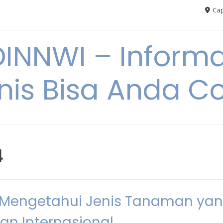
Cap
NNWI – Informas
snis Bisa Anda C
4
: Mengetahui Jenis Tanaman ya
dan Internasional