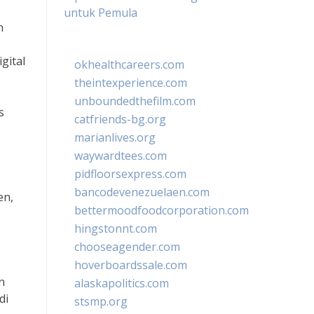
untuk Pemula
n
gital
okhealthcareers.com
theintexperience.com
unboundedthefilm.com
s
catfriends-bg.org
marianlives.org
waywardtees.com
pidfloorsexpress.com
bancodevenezuelaen.com
en,
bettermoodfoodcorporation.com
hingstonnt.com
chooseagender.com
hoverboardssale.com
n
alaskapolitics.com
di
stsmp.org