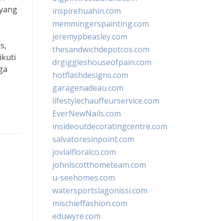
 yang
inspirehuahin.com
memmingerspainting.com
jeremypbeasley.com
s,
thesandwichdepotcos.com
ikuti
drgiggleshouseofpain.com
ga
hotflashdesigns.com
garagenadeau.com
lifestylechauffeurservice.com
EverNewNails.com
insideoutdecoratingcentre.com
salvatoresinpoint.com
jovialfloralco.com
johnlscotthometeam.com
u-seehomes.com
watersportslagonissi.com
mischieffashion.com
eduwyre.com