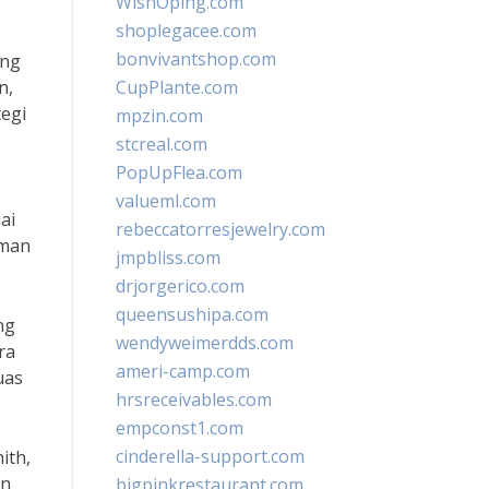
WishOping.com
shoplegacee.com
bonvivantshop.com
ang
n,
CupPlante.com
tegi
mpzin.com
stcreal.com
PopUpFlea.com
valueml.com
ai
rebeccatorresjewelry.com
aman
jmpbliss.com
drjorgerico.com
queensushipa.com
ng
wendyweimerdds.com
ra
ameri-camp.com
uas
hrsreceivables.com
empconst1.com
cinderella-support.com
ith,
in
bigpinkrestaurant.com