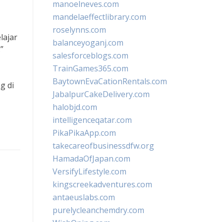
manoelneves.com
mandelaeffectlibrary.com
roselynns.com
lajar
balanceyoganj.com
”
salesforceblogs.com
TrainGames365.com
BaytownEvaCationRentals.com
g di
JabalpurCakeDelivery.com
halobjd.com
intelligenceqatar.com
PikaPikaApp.com
takecareofbusinessdfw.org
HamadaOfJapan.com
VersifyLifestyle.com
kingscreekadventures.com
antaeuslabs.com
purelycleanchemdry.com