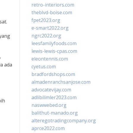
retro-interiors.com
theblvd-boise.com
fpet2023.org
sat.
e-smart2022.org
ngrc2022.org
 yang
leesfamilyfoods.com
lewis-lewis-cpas.com
p
eleontennis.com
a ada
cyetus.com
bradfordshops.com
almadenranchsanjose.com
advocatevijay.com
adlibilimler2023.com
bih
naswwebed.org
balithut-manado.org
alteregotradingcompany.org
aprce2022.com