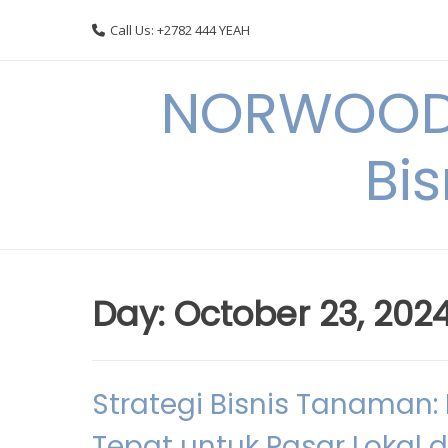
Skip
Call Us: +2782 444 YEAH
to
content
NORWOODI
Bi
Day:
October 23, 202
Strategi Bisnis Tanaman
Tepat untuk Pasar Lokal 