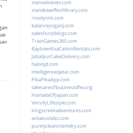
manoelneves.com
h
mandelaeffectlibrary.com
roselynns.com
balanceyoganj.com
ngan
salesforceblogs.com
uai
TrainGames365.com
san
BaytownEvaCationRentals.com
JabalpurCakeDelivery.com
halobjd.com
intelligenceqatar.com
PikaPikaApp.com
takecareofbusinessdfw.org
HamadaOfJapan.com
VersifyLifestyle.com
kingscreekadventures.com
antaeuslabs.com
purelycleanchemdry.com