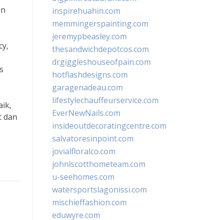
en
inspirehuahin.com
memmingerspainting.com
jeremypbeasley.com
cy,
thesandwichdepotcos.com
drgiggleshouseofpain.com
s
hotflashdesigns.com
garagenadeau.com
lifestylechauffeurservice.com
aik,
EverNewNails.com
t dan
insideoutdecoratingcentre.com
salvatoresinpoint.com
jovialfloralco.com
johnlscotthometeam.com
u-seehomes.com
watersportslagonissi.com
mischieffashion.com
eduwyre.com