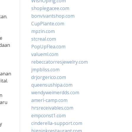
WishOping.com
shoplegacee.com
bonvivantshop.com
kan.
CupPlante.com
h
mpzin.com
he
stcreal.com
adaan
PopUpFlea.com
valueml.com
rebeccatorresjewelry.com
jmpbliss.com
yanan
drjorgerico.com
tal.
queensushipa.com
wendyweimerdds.com
an
ameri-camp.com
baru
hrsreceivables.com
empconst1.com
cinderella-support.com
y
bigpinkrestaurant.com