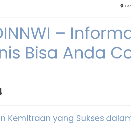
Cap
NNWI – Informas
snis Bisa Anda C
4
n Kemitraan yang Sukses dala