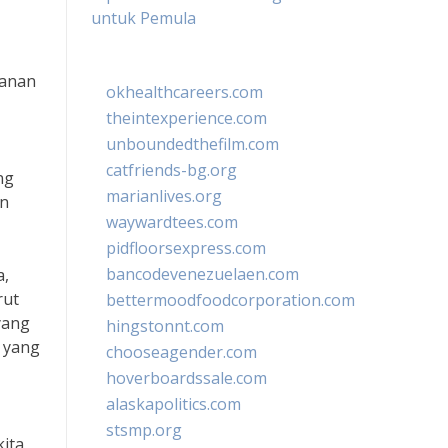
untuk Pemula
lanan
okhealthcareers.com
theintexperience.com
unboundedthefilm.com
catfriends-bg.org
ng
marianlives.org
an
waywardtees.com
pidfloorsexpress.com
bancodevenezuelaen.com
a,
rut
bettermoodfoodcorporation.com
yang
hingstonnt.com
 yang
chooseagender.com
hoverboardssale.com
alaskapolitics.com
stsmp.org
kita