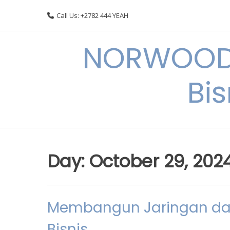
Skip
Call Us: +2782 444 YEAH
to
content
NORWOODI
Bi
Day:
October 29, 202
Membangun Jaringan da
Bisnis