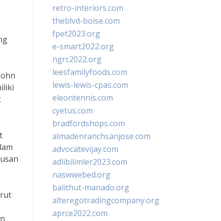
retro-interiors.com
theblvd-boise.com
fpet2023.org
ng
e-smart2022.org
ngrc2022.org
leesfamilyfoods.com
John
lewis-lewis-cpas.com
liki
eleontennis.com
k
cyetus.com
bradfordshops.com
t
almadenranchsanjose.com
alam
advocatevijay.com
tusan
adlibilimler2023.com
naswwebed.org
balithut-manado.org
rut
alteregotradingcompany.org
aprce2022.com
an