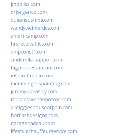
jmpbliss.com
drjorgerico.com
queensushipa.com
wendyweimerdds.com
ameri-camp.com
hrsreceivables.com
empconst1.com
cinderella-support.com
bigpinkrestaurant.com
inspirehuahin.com
memmingerspainting.com
jeremypbeasley.com
thesandwichdepotcos.com
drgiggleshouseofpain.com
hotflashdesigns.com
garagenadeau.com
lifestylechauffeurservice.com