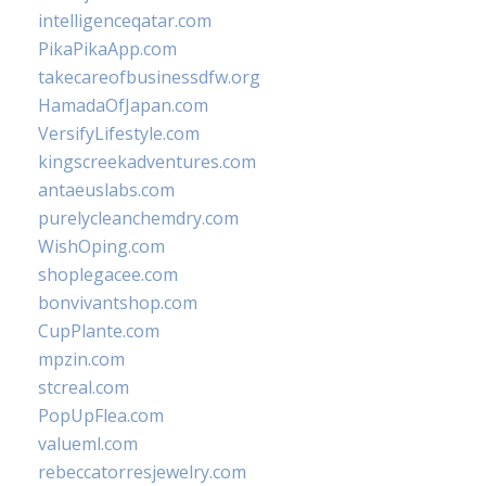
intelligenceqatar.com
PikaPikaApp.com
takecareofbusinessdfw.org
HamadaOfJapan.com
VersifyLifestyle.com
kingscreekadventures.com
antaeuslabs.com
purelycleanchemdry.com
WishOping.com
shoplegacee.com
bonvivantshop.com
CupPlante.com
mpzin.com
stcreal.com
PopUpFlea.com
valueml.com
rebeccatorresjewelry.com