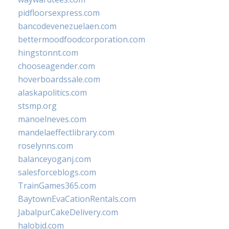
pidfloorsexpress.com
bancodevenezuelaen.com
bettermoodfoodcorporation.com
hingstonnt.com
chooseagender.com
hoverboardssale.com
alaskapolitics.com
stsmp.org
manoelneves.com
mandelaeffectlibrary.com
roselynns.com
balanceyoganj.com
salesforceblogs.com
TrainGames365.com
BaytownEvaCationRentals.com
JabalpurCakeDelivery.com
halobjd.com