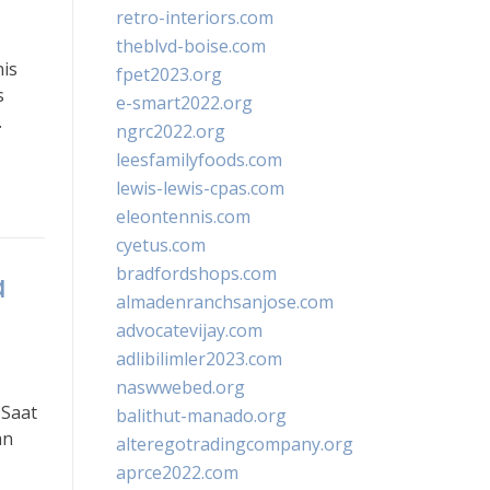
retro-interiors.com
theblvd-boise.com
nis
fpet2023.org
s
e-smart2022.org
.
ngrc2022.org
leesfamilyfoods.com
lewis-lewis-cpas.com
eleontennis.com
cyetus.com
bradfordshops.com
a
almadenranchsanjose.com
advocatevijay.com
adlibilimler2023.com
naswwebed.org
 Saat
balithut-manado.org
an
alteregotradingcompany.org
aprce2022.com