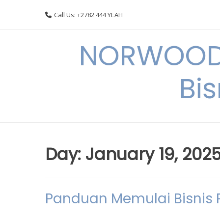
Skip
Call Us: +2782 444 YEAH
to
content
NORWOODI
Bi
Day:
January 19, 202
Panduan Memulai Bisnis