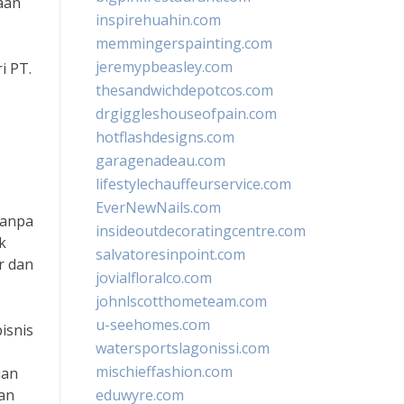
aan
inspirehuahin.com
memmingerspainting.com
jeremypbeasley.com
i PT.
thesandwichdepotcos.com
drgiggleshouseofpain.com
hotflashdesigns.com
garagenadeau.com
lifestylechauffeurservice.com
EverNewNails.com
tanpa
insideoutdecoratingcentre.com
k
salvatoresinpoint.com
r dan
jovialfloralco.com
johnlscotthometeam.com
u-seehomes.com
bisnis
watersportslagonissi.com
mischieffashion.com
uan
an
eduwyre.com