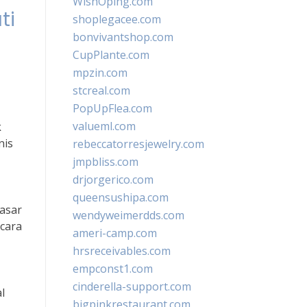
WishOping.com
ti
shoplegacee.com
bonvivantshop.com
CupPlante.com
mpzin.com
stcreal.com
PopUpFlea.com
valueml.com
k
nis
rebeccatorresjewelry.com
jmpbliss.com
drjorgerico.com
queensushipa.com
pasar
wendyweimerdds.com
cara
ameri-camp.com
hrsreceivables.com
empconst1.com
cinderella-support.com
l
bigpinkrestaurant.com