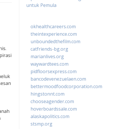
untuk Pemula
okhealthcareers.com
theintexperience.com
unboundedthefilm.com
is.
catfriends-bg.org
pirasi
marianlives.org
waywardtees.com
pidfloorsexpress.com
meluk
bancodevenezuelaen.com
sesan
bettermoodfoodcorporation.com
hingstonnt.com
chooseagender.com
hoverboardssale.com
manah
alaskapolitics.com
a
stsmp.org