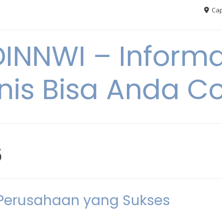
Cap
NNWI – Informas
snis Bisa Anda C
5
 Perusahaan yang Sukses