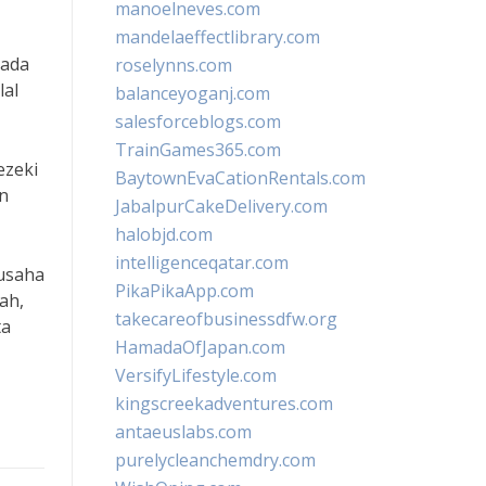
manoelneves.com
mandelaeffectlibrary.com
pada
roselynns.com
lal
balanceyoganj.com
salesforceblogs.com
TrainGames365.com
ezeki
BaytownEvaCationRentals.com
n
JabalpurCakeDelivery.com
halobjd.com
intelligenceqatar.com
gusaha
PikaPikaApp.com
ah,
takecareofbusinessdfw.org
ta
HamadaOfJapan.com
VersifyLifestyle.com
kingscreekadventures.com
antaeuslabs.com
purelycleanchemdry.com